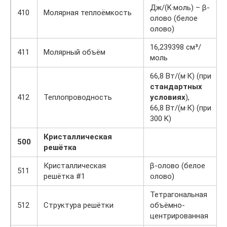
Дж/(K·моль) – β-
410
Молярная теплоёмкость
олово (белое
олово)
16,239398 см³/
411
Молярный объём
моль
66,8 Вт/(м·К) (при
стандартных
412
Теплопроводность
условиях
),
66,8 Вт/(м·К) (при
300 K)
Кристаллическая
500
решётка
Кристаллическая
β-олово (белое
511
решётка #1
олово)
Тетрагональная
512
Структура решётки
объёмно-
центрированная