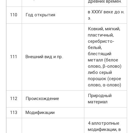
древних времен.
в XXXV веке до н.
110
Год открытия
э.
Ковкий, мягкий,
пластичный,
серебристо-
белый,
блестящий
111
Внешний вид и пр.
металл (белое
олово, β-олово)
либо серый
порошок (серое
олово, α-олово)
Природный
112
Происхождение
материал
113
Модификации
4 аллотропные
модификации, в