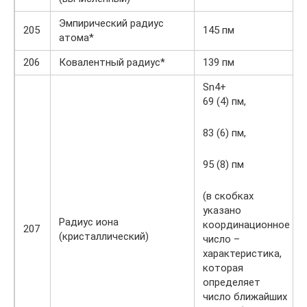
Эмпирический радиус
205
145 пм
атома*
206
Ковалентный радиус*
139 пм
Sn4+
69 (4) пм,
83 (6) пм,
95 (8) пм
(в скобках
указано
Радиус иона
координационное
207
(кристаллический)
число –
характеристика,
которая
определяет
число ближайших