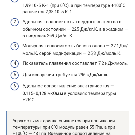
1,99.10-5 К-1 (при 0˚С), а при температуре +100˚С
равняется 2,38.10-5 К-1.
Удельная теплоемкость твердого вещества в
обычном состоянии — 225 Дж/кг.К, а в жидком —
в пределах 269 Дж/кг.К.
Молярная теплоемкость белого олова — 27,1Дж/
моль.К, серой модификации — 25,8 Дж/моль.К.
Показатель плавления составляет 7,2 кДж/моль.
Для испарения требуется 296 кДж/моль.
Удельное сопротивление электричеству —
0,115−0,128 мкОм.м в условиях температуры
+25˚С.
Упругость материала снижается при повышении
температуры, при 0˚С модуль равен 55 Гпа, а при
+100˚С — 48 Гпа. Временное сопротивление на