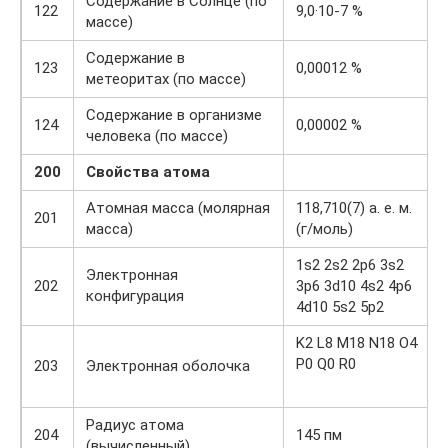
Содержание в Солнце (по
122
9,0·10-7 %
массе)
Содержание в
123
0,00012 %
метеоритах (по массе)
Содержание в организме
124
0,00002 %
человека (по массе)
200
Свойства атома
Атомная масса (молярная
118,710(7) а. е. м.
201
масса)
(г/моль)
1s2 2s2 2p6 3s2
Электронная
202
3p6 3d10 4s2 4p6
конфигурация
4d10 5s2 5p2
K2 L8 M18 N18 O4
P0 Q0 R0
203
Электронная оболочка
Радиус атома
204
145 пм
(вычисленный)