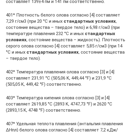
составляет 139±4 пм и 141 пм соответственно.
401* Плотность белого олова согласно [4] составляет
7,29 г/см3 (при 20 °C и иных
стандартных условиях
,
состояние вещества – твердое тело) и 6,98 г/см3 (при
температуре плавления 232 °C и иных
стандартных
условиях
, состояние вещества – жидкость). Плотность
серого олова согласно [4] составляет 5,85 г/см3 (при 14
°C и иных
стандартных условиях
, состояние вещества
– твердое тело).
402* Температура плавления олова согласно [3] и [4]
составляет 231,91 °С (505,06 K, 449,44 °F) и 231,9 °С
(505,05 K, 449,42 °F) соответственно.
403* Температура кипения олова согласно [3] и [4]
составляет 2619,85 °C (2893 K, 4747,73 °F) и 2620 °С
(2893,15 K, 4748 °F) соответственно.
407* Удельная теплота плавления (энтальпия плавления
ΔHпл) белого олова согласно [4] составляет 7,2 кДж/