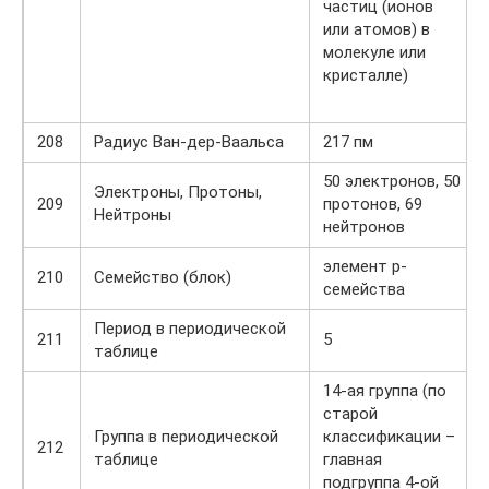
частиц (ионов
или атомов) в
молекуле или
кристалле)
208
Радиус Ван-дер-Ваальса
217 пм
50 электронов, 50
Электроны, Протоны,
209
протонов, 69
Нейтроны
нейтронов
элемент p-
210
Семейство (блок)
семейства
Период в периодической
211
5
таблице
14-ая группа (по
старой
Группа в периодической
классификации –
212
таблице
главная
подгруппа 4-ой