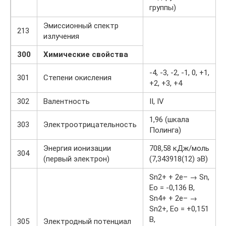
группы)
Эмиссионный спектр
213
излучения
300
Химические свойства
-4, -3, -2, -1, 0, +1,
301
Степени окисления
+2, +3, +4
302
Валентность
II, IV
1,96 (шкала
303
Электроотрицательность
Полинга)
Энергия ионизации
708,58 кДж/моль
304
(первый электрон)
(7,343918(12) эВ)
Sn2+ + 2e– → Sn,
Eo = -0,136 В,
Sn4+ + 2e– →
Sn2+, Eo = +0,151
В,
305
Электродный потенциал