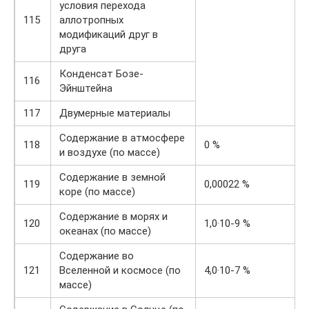
условия перехода
115
аллотропных
модификаций друг в
друга
Конденсат Бозе-
116
Эйнштейна
117
Двумерные материалы
Содержание в атмосфере
118
0 %
и воздухе (по массе)
Содержание в земной
119
0,00022 %
коре (по массе)
Содержание в морях и
120
1,0·10-9 %
океанах (по массе)
Содержание во
121
Вселенной и космосе (по
4,0·10-7 %
массе)