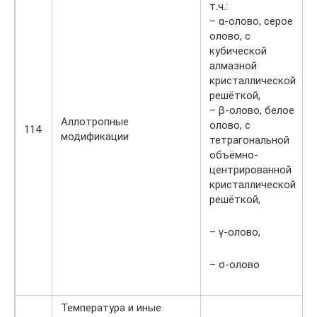
т.ч.:
– α-олово, серое
олово, с
кубической
алмазной
кристаллической
решёткой,
– β-олово, белое
Аллотропные
олово, с
114
модификации
тетрагональной
объёмно-
центрированной
кристаллической
решёткой,
– γ-олово,
– σ-олово
Температура и иные