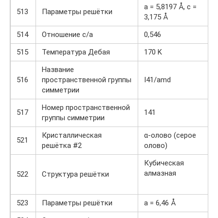
a = 5,8197 Å, c =
513
Параметры решётки
3,175 Å
514
Отношение c/a
0,546
515
Температура Дебая
170 K
Название
516
пространственной группы
I41/amd
симметрии
Номер пространственной
517
141
группы симметрии
Кристаллическая
α-олово (серое
521
решётка #2
олово)
Кубическая
алмазная
522
Структура решётки
523
Параметры решётки
a = 6,46 Å