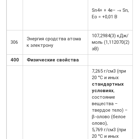
Sn4+ + 4e– → Sn,
Eo = +0,01 В
107,2984(3) кДж/
Энергия сродства атома
306
моль (1,112070(2)
к электрону
эВ)
400
Физические свойства
7,265 г/см3 (при
20 °C и иных
стандартных
условиях
,
состояние
вещества –
твердое тело) –
β-олово (белое
олово),
5,769 г/см3 (при
20 °C и иных