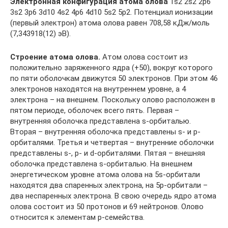
Электронная конфигурация атома олова
1s2 2s2 2p6
3s2 3p6 3d10 4s2 4p6 4d10 5s2 5p2. Потенциал ионизации
(первый электрон) атома олова равен 708,58 кДж/моль
(7,343918(12) эВ).
Строение атома олова.
Атом олова состоит из
положительно заряженного ядра (+50), вокруг которого
по пяти оболочкам движутся 50 электронов. При этом 46
электронов находятся на внутреннем уровне, а 4
электрона – на внешнем. Поскольку олово расположен в
пятом периоде, оболочек всего пять. Первая –
внутренняя оболочка представлена s-орбиталью.
Вторая – внутренняя оболочка представлены s- и р-
орбиталями. Третья и четвертая – внутренние оболочки
представлены s-, р- и d-орбиталями. Пятая – внешняя
оболочка представлена s-орбиталью. На внешнем
энергетическом уровне атома олова на 5s-орбитали
находятся два спаренных электрона, на 5p-орбитали –
два неспаренных электрона. В свою очередь ядро атома
олова состоит из 50 протонов и 69 нейтронов. Олово
относится к элементам p-семейства.