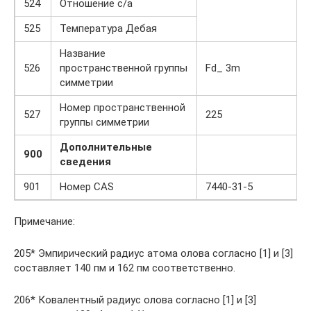
524
Отношение c/a
525
Температура Дебая
Название
526
пространственной группы
Fd_ 3m
симметрии
Номер пространственной
527
225
группы симметрии
Дополнительные
900
сведения
901
Номер CAS
7440-31-5
Примечание:
205* Эмпирический радиус атома олова согласно [1] и [3]
составляет 140 пм и 162 пм соответственно.
206* Ковалентный радиус олова согласно [1] и [3]