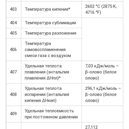
2602 °C (2875 K,
403
Температура кипения*
4716 °F)
404
Температура сублимации
405
Температура разложения
Температура
406
самовоспламенения
смеси газа с воздухом
Удельная теплота
7,03 кДж/моль –
407
плавления (энтальпия
β-олово (белое
плавления ΔHпл)*
олово)
Удельная теплота
296,1 кДж/моль –
408
испарения (энтальпия
β-олово (белое
кипения ΔHкип)
олово)
Удельная теплоемкость
409
при постоянном давлении
27,112