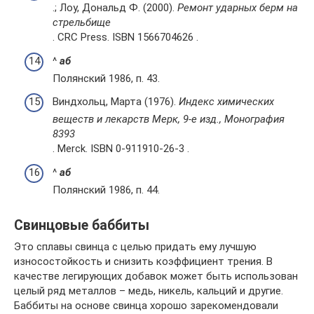
.; Лоу, Дональд Ф. (2000).
Ремонт ударных берм на
стрельбище
. CRC Press. ISBN 1566704626 .
^
а
б
Полянский 1986, п. 43.
Виндхольц, Марта (1976).
Индекс химических
веществ и лекарств Мерк, 9-е изд., Монография
8393
. Merck. ISBN 0-911910-26-3 .
^
а
б
Полянский 1986, п. 44.
Свинцовые баббиты
Это сплавы свинца с целью придать ему лучшую
износостойкость и снизить коэффициент трения. В
качестве легирующих добавок может быть использован
целый ряд металлов – медь, никель, кальций и другие.
Баббиты на основе свинца хорошо зарекомендовали