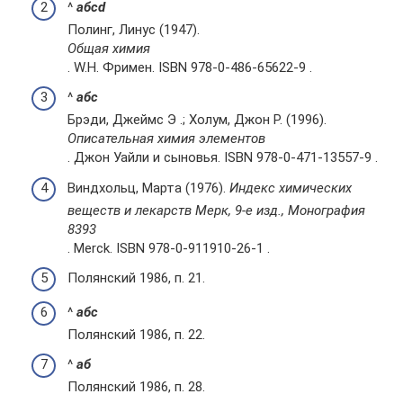
^
а
б
c
d
Полинг, Линус (1947).
Общая химия
. W.H. Фримен. ISBN 978-0-486-65622-9 .
^
а
б
c
Брэди, Джеймс Э .; Холум, Джон Р. (1996).
Описательная химия элементов
. Джон Уайли и сыновья. ISBN 978-0-471-13557-9 .
Виндхольц, Марта (1976).
Индекс химических
веществ и лекарств Мерк, 9-е изд., Монография
8393
. Merck. ISBN 978-0-911910-26-1 .
Полянский 1986, п. 21.
^
а
б
c
Полянский 1986, п. 22.
^
а
б
Полянский 1986, п. 28.