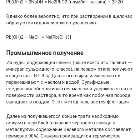
Pb(OH)2 + 2NaOH = Na2PbO2 (плумбит натрия) + 2Н2O
Однако более вероятно, что при растворении в щелочах
образуются гидроксисоли по уравнению:
Pb(OH)2 + NaOH = Na[Pb(OH)3]
Промышленное получение
Из руды, содержащей свинец (чаще всего это галенит —
минерал сульфидного класса), на первом этапе получают
концентрат 50-70%. Для этого сырье измельчают и
перемешивают с маслом и водой. Сульфидные
соединения обволакиваются маслом и удерживаются на
поверхности раствора, в то время как побочная порода
выпадает в осадок. Этот метод называется флотация.
Далее из получившегося концентрата необходимо
получить веркблей (название чернового свинца в
металлургии, содержание целевого металла составляет
примерно 90%). Сначала производится термическое