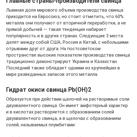
Главные страны-производители свинца
Львиная доля мирового объема производства свинца
приходится на Евросоюз, но стоит отметить, что 60%
металла они получают от вторичной переработки, а не
прямой добычей — такая тенденция набирает
популярность и в других странах. Следующие 3 места
делят между собой США, Россия и Китай, с небольшими
отрывами друг от друга. На постсоветском
пространстве высокие показатели производства свинца
традиционно демонстрируют Украина и Казахстан.
Последний также обладает одними из крупнейших в
мире разведанных запасов этого металла.
Гидрат окиси свинца Рb(ОН)2
Образуется при действии щелочей на растворимые соли
двухвалентного свинца. Он имеет амфотерный характер
и в кислотах растворяется с образованием солей
двухвалентного свинца, а в щелочах с образованием
солей, называемых плумбитами: