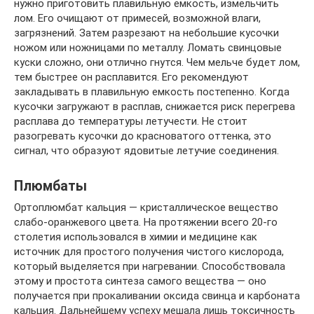
нужно приготовить плавильную емкость, измельчить
лом. Его очищают от примесей, возможной влаги,
загрязнений. Затем разрезают на небольшие кусочки
ножом или ножницами по металлу. Ломать свинцовые
куски сложно, они отлично гнутся. Чем мельче будет лом,
тем быстрее он расплавится. Его рекомендуют
закладывать в плавильную емкость постепенно. Когда
кусочки загружают в расплав, снижается риск перегрева
расплава до температуры летучести. Не стоит
разогревать кусочки до красноватого оттенка, это
сигнал, что образуют ядовитые летучие соединения.
Плюмбаты
Ортоплюмбат кальция — кристаллическое вещество
слабо-оранжевого цвета. На протяжении всего 20-го
столетия использовался в химии и медицине как
источник для простого получения чистого кислорода,
который выделяется при нагревании. Способствовала
этому и простота синтеза самого вещества — оно
получается при прокаливании оксида свинца и карбоната
кальция. Дальнейшему успеху мешала лишь токсичность