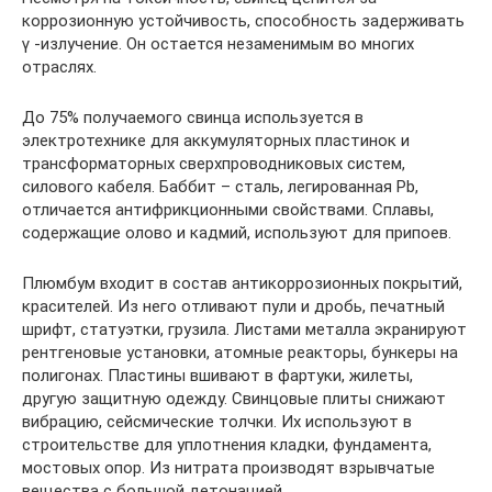
коррозионную устойчивость, способность задерживать
γ -излучение. Он остается незаменимым во многих
отраслях.
До 75% получаемого свинца используется в
электротехнике для аккумуляторных пластинок и
трансформаторных сверхпроводниковых систем,
силового кабеля. Баббит – сталь, легированная Рb,
отличается антифрикционными свойствами. Сплавы,
содержащие олово и кадмий, используют для припоев.
Плюмбум входит в состав антикоррозионных покрытий,
красителей. Из него отливают пули и дробь, печатный
шрифт, статуэтки, грузила. Листами металла экранируют
рентгеновые установки, атомные реакторы, бункеры на
полигонах. Пластины вшивают в фартуки, жилеты,
другую защитную одежду. Свинцовые плиты снижают
вибрацию, сейсмические толчки. Их используют в
строительстве для уплотнения кладки, фундамента,
мостовых опор. Из нитрата производят взрывчатые
вещества с большой детонацией.