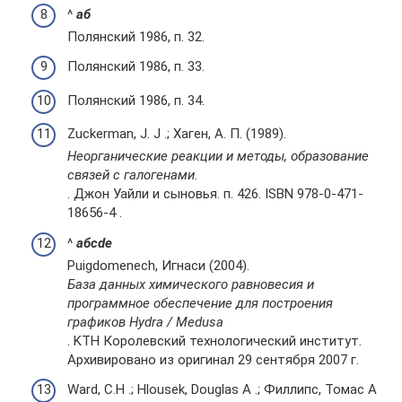
^
а
б
Полянский 1986, п. 32.
Полянский 1986, п. 33.
Полянский 1986, п. 34.
Zuckerman, J. J .; Хаген, А. П. (1989).
Неорганические реакции и методы, образование
связей с галогенами.
. Джон Уайли и сыновья. п. 426. ISBN 978-0-471-
18656-4 .
^
а
б
c
d
е
Puigdomenech, Игнаси (2004).
База данных химического равновесия и
программное обеспечение для построения
графиков Hydra / Medusa
. KTH Королевский технологический институт.
Архивировано из оригинал 29 сентября 2007 г.
Ward, C.H .; Hlousek, Douglas A .; Филлипс, Томас А