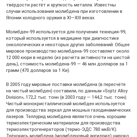
твёрдости растёт и хрупкость металла. Известны
случаи использования молибдена при изготовлении в
Японии холодного оружия в XI—XIII веках.
Молибден-99 используется для получения технеция-99,
который используется в медицине при диагностике
онкологических и некоторых других заболеваний. Общее
мировое производство молибдена-99 составляет около
12 000 кюри в неделю (из расчёта активности на шестой
день), стоимость молибдена-99 — 46 млн долларов за 1
грамм (470 долларов за 1 Ки).
В 2005 году мировые поставки молибдена (в пересчёте
на чистый молибден) составили, по данным «Sojitz Alloy
Division», 172,2 тыс. тонн (в 2003 году — 144,2 тыс. тонн).
Чистый монокристаллический молибден используется
для производства зеркал для мощных газодинамических
лазеров. Теллурид молибдена является очень хорошим
термоэлектрическим материалом для производства
термоэлектрогенераторов (термо-ЭДС 780 мкВ/К).
Трёхокись молибдена (молибденовый ангидрид) широко