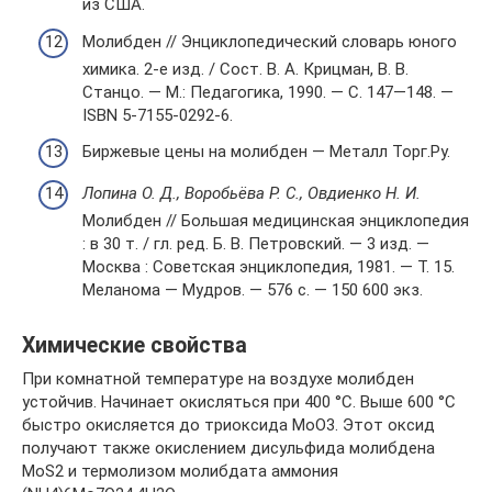
из США.
Молибден // Энциклопедический словарь юного
химика. 2-е изд. / Сост. В. А. Крицман, В. В.
Станцо. — М.: Педагогика, 1990. — С. 147—148. —
ISBN 5-7155-0292-6.
Биржевые цены на молибден — Металл Торг.Ру.
Лопина О. Д., Воробьёва Р. С., Овдиенко Н. И.
Молибден // Большая медицинская энциклопедия
: в 30 т. / гл. ред. Б. В. Петровский. — 3 изд. —
Москва : Советская энциклопедия, 1981. — Т. 15.
Меланома — Мудров. — 576 с. — 150 600 экз.
Химические свойства
При комнатной температуре на воздухе молибден
устойчив. Начинает окисляться при 400 °C. Выше 600 °C
быстро окисляется до триоксида MoO3. Этот оксид
получают также окислением дисульфида молибдена
MoS2 и термолизом молибдата аммония