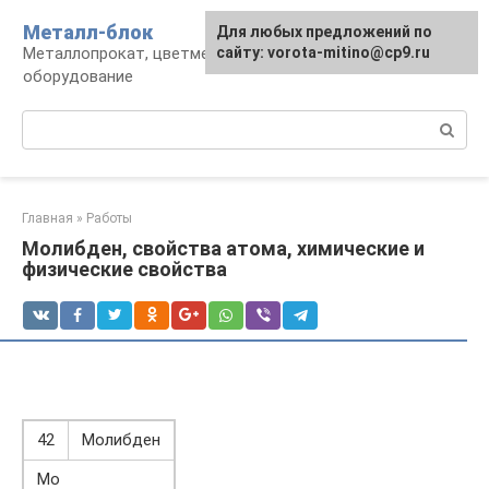
Перейти
Металл-блок
Для любых предложений по
к
Металлопрокат, цветмет, обработка и
сайту: vorota-mitino@cp9.ru
контенту
оборудование
Поиск:
Главная
»
Работы
Молибден, свойства атома, химические и
физические свойства
42
Молибден
Mo