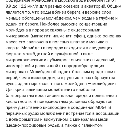
Содержание молибдена в морской воде колеблется от
8,9 до 12,2 мкг/л для разных океанов и акваторий. Общим
является то, что воды вблизи берега и верхние слои
меньше обогащены молибденом, чем воды на глубине и
вдали от берега. Наиболее высокие концентрации
молибдена в породах связаны с акцессорными
минералами (магнетит, ильменит, сфен), однако основная
масса его заключена в полевых шпатах и меньше в
кварце. Молибден в породах находится в следующих
формах: молибдатной и сульфидной в виде
микроскопических и субмикроскопических выделений,
изоморфной и рассеянной (в породообразующих
минералах). Молибден обладает большим сродством с
серой, чем с кислородом, и в рудных телах образуется
сульфид четырёхвалентного молибдена — молибденит.
Для кристаллизации молибденита наиболее
благоприятны восстановительная среда и повышенная
кислотность. В поверхностных условиях образуются
преимущественно кислородные соединения MO6+. В
первичных рудах молибденит встречается в ассоциации
с вольфрамитом и висмутином, с минералами меди
(медно-порфировые руды), а также с галенитом,