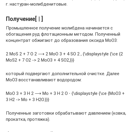
г. настуран-молибденитовые.
Получение[ | ]
Промышленное получение молибдена начинается с
обогащения руд флотационным методом. Полученный
концентрат обжигают до образования оксида МоО3:
2 MoS 2 + 7 O 2 ⟶ 2 MoO 3 + 4 SO 2 , {\displaystyle {\ce {2
MoS2 + 7 O2 -> 2 MoO3 + 4 SO2,}}}
который подвергают дополнительной очистке. Далее
МоО3 восстанавливают водородом:
MoO 3 + 3 H 2 ⟶ Mo + 3 H 2 O ⋅ {\displaystyle {\ce {MoO3 +
3 H2 -> Mo + 3 H2O.}}}
Полученные заготовки обрабатывают давлением (ковка,
прокатка, протяжка).