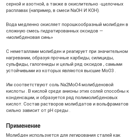
серной и азотной, а также в окислительно -щелочных
расплавах (например, в смеси NaOH И КОН).
Вода медленно окисляет порошкообразный молибден в
сложную смесь гидратированных оксидов —
«молибденовая синь»
С неметаллами молибден и реагирует при значительном
нагревании, образуя прочные карбиды, силициды,
сульфиды, галогениды и целый ряд оксидов , самыми
устойчивыми из которых являются высшие МоО3 .
Им соответствуют соль Na2MoО4 молибденовой
кислоты . В кислой среде анионы этих солей способны к
конденсации, и образуется ряд полимолибденовых
кислот. Состав растворов молибдатов и вольфраматов
сильно зависит от pH среды .
Применение
Молибден используется для легирования сталей как