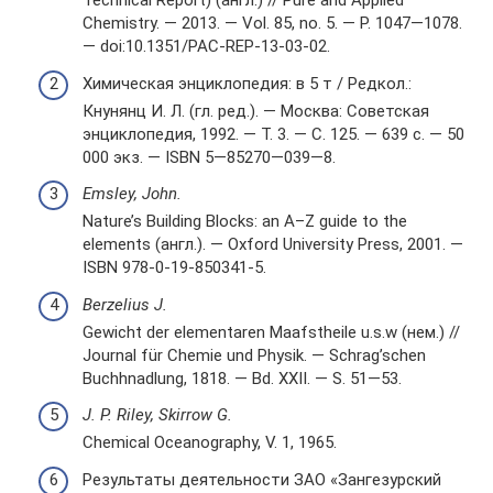
Technical Report) (англ.) // Pure and Applied
Chemistry. — 2013. — Vol. 85, no. 5. — P. 1047—1078.
— doi:10.1351/PAC-REP-13-03-02.
Химическая энциклопедия: в 5 т / Редкол.:
Кнунянц И. Л. (гл. ред.). — Москва: Советская
энциклопедия, 1992. — Т. 3. — С. 125. — 639 с. — 50
000 экз. — ISBN 5—85270—039—8.
Emsley, John.
Nature’s Building Blocks: an A–Z guide to the
elements (англ.). — Oxford University Press, 2001. —
ISBN 978-0-19-850341-5.
Berzelius J.
Gewicht der elementaren Maafstheile u.s.w (нем.) //
Journal für Chemie und Physik. — Schrag’schen
Buchhnadlung, 1818. — Bd. XXII. — S. 51—53.
J. P. Riley, Skirrow G.
Chemical Oceanography, V. 1, 1965.
Результаты деятельности ЗАО «Зангезурский