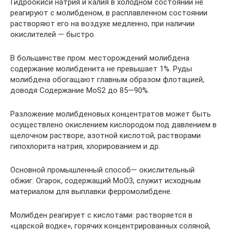
Гидроокиси натрия и калия в холодном состоянии не
реагируют с молибденом, в расплавленном состоянии
растворяют его на воздухе медленно, при наличии
окислителей — быстро.
В большинстве пром. месторождений молибдена
содержание молибденита не превышает 1%. Руды
молибдена обогащают главным образом флотацией,
доводя Содержание MoS2 до 85—90%.
Разложение молибденовых концентратов может быть
осуществлено окислением кислородом под давлением в
щелочном растворе, азотной кислотой, растворами
гипохлорита натрия, хлорированием и др.
Основной промышленный способ— окислительный
обжиг. Огарок, содержащий МоО3, служит исходным
материалом для выплавки ферромолибдене.
Молибден реагирует с кислотами: растворяется в
«царской водке», горячих концентрированных соляной,