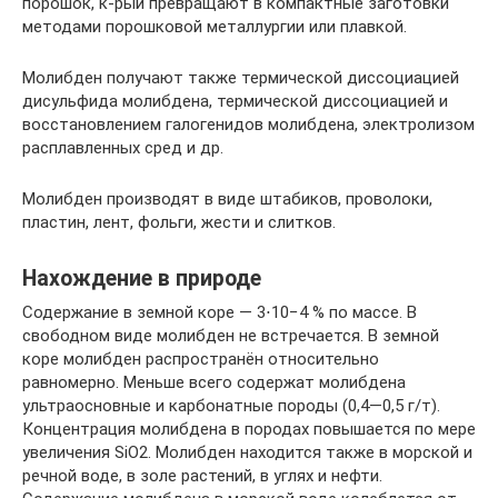
порошок, к-рый превращают в компактные заготовки
методами порошковой металлургии или плавкой.
Молибден получают также термической диссоциацией
дисульфида молибдена, термической диссоциацией и
восстановлением галогенидов молибдена, электролизом
расплавленных сред и др.
Молибден производят в виде штабиков, проволоки,
пластин, лент, фольги, жести и слитков.
Нахождение в природе
Содержание в земной коре — 3⋅10−4 % по массе. В
свободном виде молибден не встречается. В земной
коре молибден распространён относительно
равномерно. Меньше всего содержат молибдена
ультраосновные и карбонатные породы (0,4—0,5 г/т).
Концентрация молибдена в породах повышается по мере
увеличения SiO2. Молибден находится также в морской и
речной воде, в золе растений, в углях и нефти.