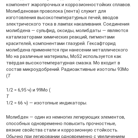
компонент жаропрочных и коррозионностойких сплавов.
Молибденовая проволока (лента) служит для
изготовления высокотемпературных печей, вводов
электрического тока в лампах накаливания. Соединения
молибдена — сульфид, оксиды, молибдаты — являются
катализаторами химических реакций, пигментами
красителей, компонентами глазурей. Гексафторид
молибдена применяется при нанесении металлического
Mo на различные материалы, MoS2 используется как
твёрдая высокотемпературная смазка. Mo входит в
состав микроудобрений. Радиоактивные изотопы 93Mo
(
T
1/2 = 6,95 ч) и 99Mo (
T
1/2 = 66 ч) — изотопные индикаторы.
Молибден — один из немногих легирующих элементов,
способных одновременно повысить прочностные,
вязкие свойства стали и коррозионную стойкость.
Обычно при легировании одновременно с увеличением