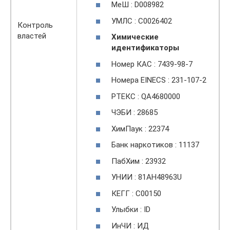
МеШ : D008982
УМЛС : C0026402
Контроль
властей
Химические
идентификаторы
Номер КАС : 7439-98-7
Номера EINECS : 231-107-2
РТЕКС : QA4680000
ЧЭБИ : 28685
ХимПаук : 22374
Банк наркотиков : 11137
ПабХим : 23932
УНИИ : 81AH48963U
КЕГГ : C00150
Улыбки : ID
ИнЧИ : ИД