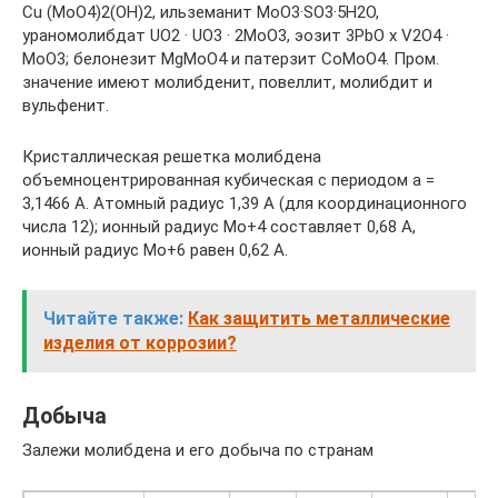
Сu (МоO4)2(ОН)2, ильземанит МоO3·SO3·5Н2O,
ураномолибдат UO2 · UО3 · 2МоО3, эозит 3РbО х V2O4 ·
MoO3; белонезит MgMoO4 и патерзит СоМоO4. Пром.
значение имеют молибденит, повеллит, молибдит и
вульфенит.
Кристаллическая решетка молибдена
объемноцентрированная кубическая с периодом а =
3,1466 А. Атомный радиус 1,39 А (для координационного
числа 12); ионный радиус Мо+4 составляет 0,68 А,
ионный радиус Мо+6 равен 0,62 А.
Читайте также:
Как защитить металлические
изделия от коррозии?
Добыча
Залежи молибдена и его добыча по странам