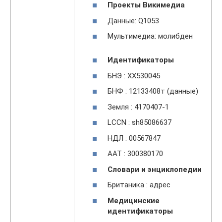
Проекты Викимедиа
Данные: Q1053
Мультимедиа: молибден
Идентификаторы
БНЭ : XX530045
БНФ : 12133408т (данные)
Земля : 4170407-1
LCCN : sh85086637
НДЛ : 00567847
ААТ : 300380170
Словари и энциклопедии
Британика : адрес
Медицинские
идентификаторы