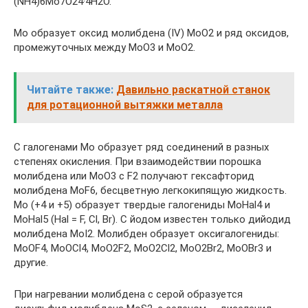
(NH4)6Mo7O24·4H2O.
Mo образует оксид молибдена (IV) MoO2 и ряд оксидов,
промежуточных между MoO3 и MoO2.
Читайте также:
Давильно раскатной станок
для ротационной вытяжки металла
С галогенами Mo образует ряд соединений в разных
степенях окисления. При взаимодействии порошка
молибдена или MoO3 с F2 получают гексафторид
молибдена MoF6, бесцветную легкокипящую жидкость.
Mo (+4 и +5) образует твердые галогениды MoHal4 и
MoHal5 (Hal = F, Cl, Br). С йодом известен только дийодид
молибдена MoI2. Молибден образует оксигалогениды:
MoOF4, MoOCl4, MoO2F2, MoO2Cl2, MoO2Br2, MoOBr3 и
другие.
При нагревании молибдена с серой образуется