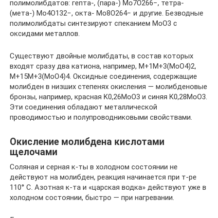
полимолибдатов: гепта-, (пара-) Mo7O266−, тетра-
(мета-) Mo4O132−, окта- Mo8O264− и другие. Безводные
полимолибдаты синтезируют спеканием MoO3 с
оксидами металлов.
Существуют двойные молибдаты, в состав которых
входят сразу два катиона, например, M+1M+3(MoO4)2,
M+15M+3(MoO4)4. Оксидные соединения, содержащие
молибден в низших степенях окисления — молибденовые
бронзы, например, красная K0,26MoO3 и синяя K0,28MoO3.
Эти соединения обладают металлической
проводимостью и полупроводниковыми свойствами.
Окисление молибдена кислотами
щелочами
Соляная и серная к-ты в холодном состоянии не
действуют на молибден, реакция начинается при т-ре
110° С. Азотная к-та и «царская водка» действуют уже в
холодном состоянии, быстро — при нагревании.