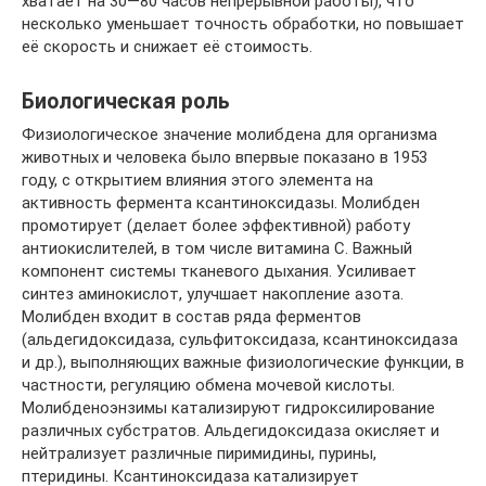
хватает на 30—80 часов непрерывной работы), что
несколько уменьшает точность обработки, но повышает
её скорость и снижает её стоимость.
Биологическая роль
Физиологическое значение молибдена для организма
животных и человека было впервые показано в 1953
году, с открытием влияния этого элемента на
активность фермента ксантиноксидазы. Молибден
промотирует (делает более эффективной) работу
антиокислителей, в том числе витамина С. Важный
компонент системы тканевого дыхания. Усиливает
синтез аминокислот, улучшает накопление азота.
Молибден входит в состав ряда ферментов
(альдегидоксидаза, сульфитоксидаза, ксантиноксидаза
и др.), выполняющих важные физиологические функции, в
частности, регуляцию обмена мочевой кислоты.
Молибденоэнзимы катализируют гидроксилирование
различных субстратов. Альдегидоксидаза окисляет и
нейтрализует различные пиримидины, пурины,
птеридины. Ксантиноксидаза катализирует