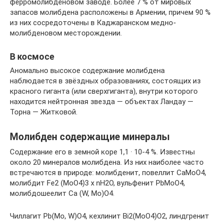
ферромолибденовом заводе. Более 7 % от мировых
запасов молибдена расположены в Армении, причем 90 %
из них сосредоточены в Каджаранском медно-
молибденовом месторождении.
В космосе
Аномально высокое содержание молибдена
наблюдается в звёздных образованиях, состоящих из
красного гиганта (или сверхгиганта), внутри которого
находится нейтронная звезда — объектах Ландау —
Торна — Житковой.
Молибден содержащие минералы
Содержание его в земной коре 1,1 · 10-4 %. Известны
около 20 минералов молибдена. Из них наиболее часто
встречаются в природе: молибденит, повеллит СаМоO4,
молибдит Fe2 (МоO4)3 х nН2O, вульфенит РbМoО4,
молибдошеелит Са (W, Мо)O4.
Чиллагит Рb(Мо, W)O4, кехлинит Bi2(МоO4)O2, линдгренит