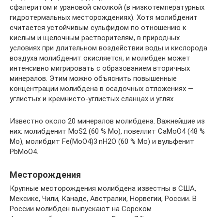
сфалеритом и урановой смолкой (в низкотемпературных
гидротермальных месторождениях). Хотя молибденит
считается устойчивым сульфидом по отношению к
кислым и щелочным растворителям, в природных
условиях при длительном воздействии воды и кислорода
воздуха молибденит окисляется, и молибден может
интенсивно мигрировать с образованием вторичных
минералов. Этим можно объяснить повышенные
концентрации молибдена в осадочных отложениях —
углистых и кремнисто-углистых сланцах и углях.
Известно около 20 минералов молибдена. Важнейшие из
них: молибденит MoS2 (60 % Mo), повеллит CaMoO4 (48 %
Mo), молибдит Fe(MoO4)3·nH2O (60 % Mo) и вульфенит
PbMoO4.
Месторождения
Крупные месторождения молибдена известны в США,
Мексике, Чили, Канаде, Австралии, Норвегии, России. В
России молибден выпускают на Сорском