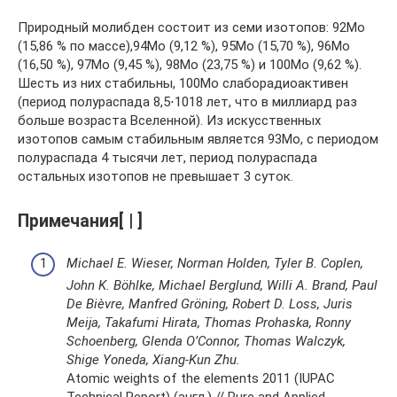
Природный молибден состоит из семи изотопов: 92Mo
(15,86 % по массе),94Mo (9,12 %), 95Mo (15,70 %), 96Mo
(16,50 %), 97Mo (9,45 %), 98Mo (23,75 %) и 100Mo (9,62 %).
Шесть из них стабильны, 100Mo слаборадиоактивен
(период полураспада 8,5⋅1018 лет, что в миллиард раз
больше возраста Вселенной). Из искусственных
изотопов самым стабильным является 93Mo, с периодом
полураспада 4 тысячи лет, период полураспада
остальных изотопов не превышает 3 суток.
Примечания[ | ]
Michael E. Wieser, Norman Holden, Tyler B. Coplen,
John K. Böhlke, Michael Berglund, Willi A. Brand, Paul
De Bièvre, Manfred Gröning, Robert D. Loss, Juris
Meija, Takafumi Hirata, Thomas Prohaska, Ronny
Schoenberg, Glenda O’Connor, Thomas Walczyk,
Shige Yoneda, Xiang‑Kun Zhu.
Atomic weights of the elements 2011 (IUPAC