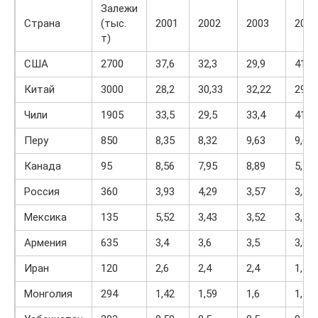
Залежи
Страна
(тыс.
2001
2002
2003
2004
т)
США
2700
37,6
32,3
29,9
41,5
Китай
3000
28,2
30,33
32,22
29,0
Чили
1905
33,5
29,5
33,4
41,4
Перу
850
8,35
8,32
9,63
9,6
Канада
95
8,56
7,95
8,89
5,7
Россия
360
3,93
4,29
3,57
3,11
Мексика
135
5,52
3,43
3,52
3,7
Армения
635
3,4
3,6
3,5
3,0
Иран
120
2,6
2,4
2,4
1,5
Монголия
294
1,42
1,59
1,6
1,7