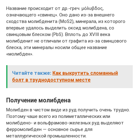
Название происходит от др.-греч. μόλυβδος,
означающего «свинец». Оно дано из-за внешнего
сходства молибденита (MoS2), минерала, из которого
впервые удалось выделить оксид молибдена, со
свинцовым блеском (PbS). Вплоть до XVIII века
молибденит не отличали от графита из-за свинцового
блеска, эти минералы носили общее название
«молибден».
Читайте также:
Как выкрутить сломанный
болт в труднодоступном месте
Получение молибдена
Молибден в чистом виде из руд получить очень трудно.
Поэтому чаше всего из полиметаллических или
молибдено- и вольфрамово-железных руд выделяют
ферромолибден — основное сырье для
металлургической промышленности.