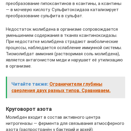
преобразование гипоксантинов в ксантины, а ксантины
— в мочевую кислоту. Сульфитоксидаза катализирует
преобразование сульфита в сульфат.
Недостаток молибдена в организме сопровождается
уменьшением содержания в тканях ксантиноксидазы.
При недостатке молибдена страдают анаболические
процессы, наблюдается ослабление иммунной системы.
Тиомолибдат аммония (растворимая соль молибдена),
является антагонистом меди и нарушает её утилизацию
в организме.
Читайте также:
Ограничители глубины
сверления двух разных типов. Сравниваем.
Круговорот азота
Молибден входит в состав активного центра
нитрогеназы — фермента для связывания атмосферного
азота (распространён у бактерий и архей).