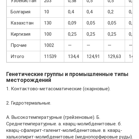
Узбекистан
203
0,58
0,5
0,5
0,5
Болгария
10
0,4
0,4
0,2
0,2
Казахстан
130
0,09
0,05
0,05
0,23
Киргизия
100
0,25
0,25
0,25
0,25
Прочие
1002
—
—
—
—
Итого
11539
134,4
124,91
129,63
141,
Генетические группы и промышленные типы
месторождений
1. Контактово-метасоматические (скарновые).
2. Гидротермальные.
А. Высокотемпературные (грейзеновые). Б.
Среднетемпературные. а. кварц-молибденитовые. б.
кварц-сфалерит-галенит-молибденитовые. в. кварц-
халькопирит-молибденитовые (меднопорфировые руды).