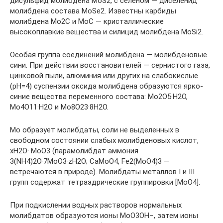
дисульфид молибдена MoS2, с селеном — диселенид
молибдена состава MoSe2. Известны карбиды
молибдена Mo2C и MoC — кристаллические
высокоплавкие вещества и силицид молибдена MoSi2.
Особая группа соединений молибдена — молибденовые
сини. При действии восстановителей — сернистого газа,
цинковой пыли, алюминия или других на слабокислые
(pH=4) суспензии оксида молибдена образуются ярко-
синие вещества переменного состава: Mo2O5·H2O,
Mo4O11·H2O и Mo8O23·8H2O.
Mo образует молибдаты, соли не выделенных в
свободном состоянии слабых молибденовых кислот,
xH2O· MoO3 (парамолибдат аммония
3(NH4)2O·7MoO3·zH2O; CaMoO4, Fe2(MoO4)3 —
встречаются в природе). Молибдаты металлов I и III
групп содержат тетраэдрические группировки [MoO4].
При подкислении водных растворов нормальных
молибдатов образуются ионы MoO3OH−, затем ионы