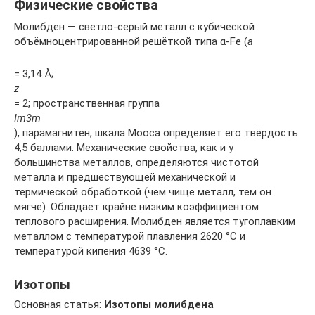
Физические свойства
Молибден — светло-серый металл с кубической
объёмноцентрированной решёткой типа α-Fe (
a
= 3,14 Å;
z
= 2; пространственная группа
Im3m
), парамагнитен, шкала Мооса определяет его твёрдость
4,5 баллами. Механические свойства, как и у
большинства металлов, определяются чистотой
металла и предшествующей механической и
термической обработкой (чем чище металл, тем он
мягче). Обладает крайне низким коэффициентом
теплового расширения. Молибден является тугоплавким
металлом с температурой плавления 2620 °C и
температурой кипения 4639 °C.
Изотопы
Основная статья:
Изотопы молибдена