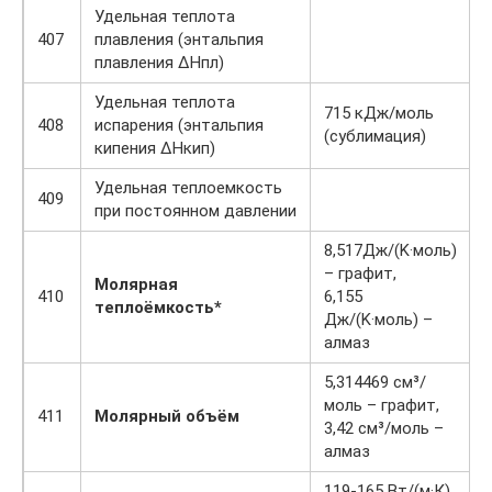
Удельная теплота
407
плавления (энтальпия
плавления ΔHпл)
Удельная теплота
715 кДж/моль
408
испарения (энтальпия
(сублимация)
кипения ΔHкип)
Удельная теплоемкость
409
при постоянном давлении
8,517Дж/(K·моль)
– графит,
Молярная
410
6,155
теплоёмкость*
Дж/(K·моль) –
алмаз
5,314469 см³/
моль – графит,
411
Молярный объём
3,42 см³/моль –
алмаз
119-165 Вт/(м·К)