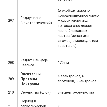
(в скобках указано
координационное число
Радиус иона
207
– характеристика,
(кристаллический)
которая определяет
число ближайших
частиц (ионов или
атомов) в молекуле или
кристалле)
Радиус Ван-дер-
208
170 пм
Ваальса
Электроны,
6 электронов, 6
209
Протоны,
протонов, 6 нейтронов
Нейтроны
210
Семейство (блок)
элемент p-семейства
Период в
211
периодической
2