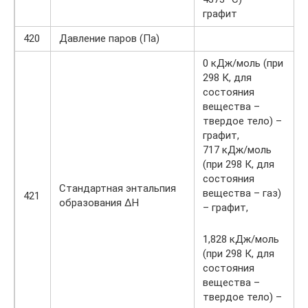
графит
420
Давление паров (Па)
0 кДж/моль (при
298 К, для
состояния
вещества –
твердое тело) –
графит,
717 кДж/моль
(при 298 К, для
состояния
Стандартная энтальпия
вещества – газ)
421
образования ΔH
– графит,
1,828 кДж/моль
(при 298 К, для
состояния
вещества –
твердое тело) –