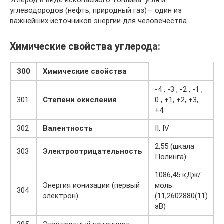
Углерод в виде ископаемого топлива: угля и
углеводородов (нефть, природный газ)— один из
важнейших источников энергии для человечества.
Химические свойства углерода:
300
Химические свойства
-4 , -3 , -2 , -1 ,
301
Степени окисления
0 , +1, +2, +3,
+4
302
Валентность
II, IV
2,55 (шкала
303
Электроотрицательность
Полинга)
1086,45 кДж/
Энергия ионизации (первый
моль
304
электрон)
(11,2602880(11)
эВ)