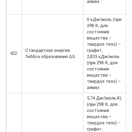
алмаз
0 кДж/моль (при
298 К, для
состояния
вещества –
твердое тело) –
Стандартная энергия
графит,
422
Гиббса образования ΔG
2,833 кДж/моль
(при 298 К, для
состояния
вещества –
твердое тело) –
алмаз
5,74 Дж/(моль·K)
(при 298 К, для
состояния
вещества –
твердое тело) –
графит,