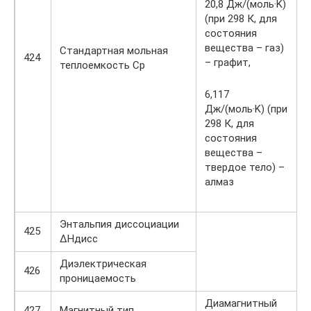
20,8 Дж/(моль·K)
(при 298 К, для
состояния
вещества – газ)
Стандартная мольная
424
– графит,
теплоемкость Cp
6,117
Дж/(моль·K) (при
298 К, для
состояния
вещества –
твердое тело) –
алмаз
Энтальпия диссоциации
425
ΔHдисс
Диэлектрическая
426
проницаемость
Диамагнитный
427
Магнитный тип