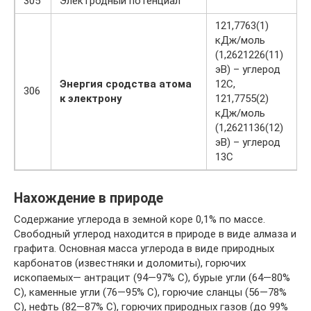
305
Электродный потенциал
121,7763(1)
кДж/моль
(1,2621226(11)
эВ) – углерод
Энергия сродства атома
12C,
306
к электрону
121,7755(2)
кДж/моль
(1,2621136(12)
эВ) – углерод
13C
Нахождение в природе
Содержание углерода в земной коре 0,1% по массе.
Свободный углерод находится в природе в виде алмаза и
графита. Основная масса углерода в виде природных
карбонатов (известняки и доломиты), горючих
ископаемых— антрацит (94—97% С), бурые угли (64—80%
С), каменные угли (76—95% С), горючие сланцы (56—78%
С), нефть (82—87% С), горючих природных газов (до 99%