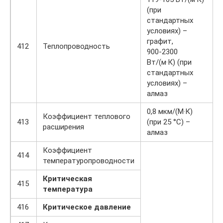
(при
стандартных
условиях) –
графит,
412
Теплопроводность
900-2300
Вт/(м·К) (при
стандартных
условиях) –
алмаз
0,8 мкм/(М·К)
Коэффициент теплового
413
(при 25 °С) –
расширения
алмаз
Коэффициент
414
температуропроводности
Критическая
415
температура
416
Критическое давление