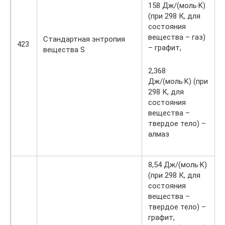
158 Дж/(моль·K)
(при 298 К, для
состояния
вещества – газ)
Стандартная энтропия
423
– графит,
вещества S
2,368
Дж/(моль·K) (при
298 К, для
состояния
вещества –
твердое тело) –
алмаз
8,54 Дж/(моль·K)
(при 298 К, для
состояния
вещества –
твердое тело) –
графит,