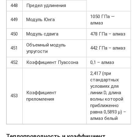
448
Предел удлинения
1050 ГПа —
449
Модуль Юнга
алмаз
450
Модуль сдвига
478 ГПа – алмаз
Объемный модуль
451
442 ГПа – алмаз
упругости
452
Коэффициент Пуассона
0,1 – алмаз
2,417 (при
стандартных
условиях для
Коэффициент
линии D, длина
453
преломления
волны которой
приближенно
равна 0,5893 μ) –
алмаз белый
Теплопроводность и коэффициент