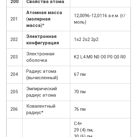
200
Свойства атома
Атомная масса
12,0096-12,0116 а.е.м. (г/
201
(
молярная
моль)
масса
)*
Электронная
202
1s2 2s2 2p2
конфигурация
Электронная
203
K2 L4 M0 N0 O0 P0 Q0 R0
оболочка
Радиус атома
204
67 пм
(вычисленный)
Эмпирический
205
70 пм
радиус атома
Ковалентный
206
76 пм
радиус*
C4+
29 (4) пм,
30 (6) пм