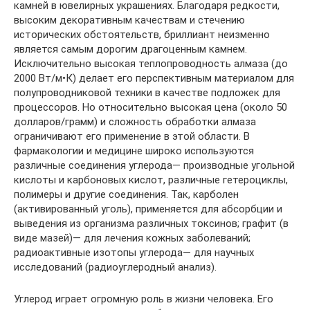
камней в ювелирных украшениях. Благодаря редкости,
высоким декоративным качествам и стечению
исторических обстоятельств, бриллиант неизменно
является самым дорогим драгоценным камнем.
Исключительно высокая теплопроводность алмаза (до
2000 Вт/м•К) делает его перспективным материалом для
полупроводниковой техники в качестве подложек для
процессоров. Но относительно высокая цена (около 50
долларов/грамм) и сложность обработки алмаза
ограничивают его применение в этой области. В
фармакологии и медицине широко используются
различные соединения углерода— производные угольной
кислоты и карбоновых кислот, различные гетероциклы,
полимеры и другие соединения. Так, карболен
(активированный уголь), применяется для абсорбции и
выведения из организма различных токсинов; графит (в
виде мазей)— для лечения кожных заболеваний;
радиоактивные изотопы углерода— для научных
исследований (радиоуглеродный анализ).
Углерод играет огромную роль в жизни человека. Его