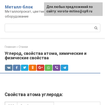
Перейти
Металл-блок
Для любых предложений по
к
Металлопрокат, цветмет, обработка и
сайту: vorota-mitino@cp9.ru
контенту
оборудование
Поиск:
Главная
»
Станки
Углерод, свойства атома, химические и
физические свойства
Свойства атома углерода: