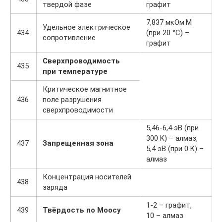
твердой фазе
графит
7,837 мкОм·М
Удельное электрическое
434
(при 20 °C) –
сопротивление
графит
Сверхпроводимость
435
при температуре
Критическое магнитное
436
поле разрушения
сверхпроводимости
5,46-6,4 эВ (при
300 K) – алмаз,
437
Запрещенная зона
5,4 эВ (при 0 K) –
алмаз
Концентрация носителей
438
заряда
1-2 – графит,
439
Твёрдость по Моосу
10 – алмаз