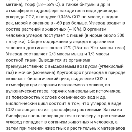
метана), торф (53—56% С), а также битумы и др. В
атмосфере и гидросфере находится в виде диоксида
углерода СО2, в воздухе 0,046% СО2 по массе, в водах
рек, морей и океанов в ~60 раз больше. Углерод входит в
состав растений и животных (~18%). В организм
человека углерод поступает с пищей (в норме около 300
г в сутки). Общее содержание углерода в организме
человека достигает около 21% (15кг на 70кг массы тела).
Углерод составляет 2/3 массы мышц и 1/3 массы
костной ткани. Выводится из организма
преимущественно с выдыхаемым воздухом (углекислый
газ) и мочой (мочевина) Кругооборот углерода в природе
включает биологический цикл, выделение СО2 в
атмосферу при сгорании ископаемого топлива, из
вулканических газов, горячих минеральных источников,
из поверхностных слоев океанических вод и др.
Биологический цикл состоит в том, что углерод в виде
СО2 поглощается из тропосферы растениями. Затем из
биосферы вновь возвращается в геосферу: с растениями
углерод попадает в организм животных и человека, а
затем при гниении животных и растительных материалов