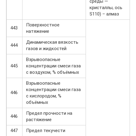
среды —
кристаллы, ось
S110) – алмаз
Поверхностное
443
натяжение
Динамическая вязкость
444
газов и жидкостей
Взрывоопасные
445
концентрации смеси газа
с воздухом, % объёмных
Взрывоопасные
концентрации смеси газа
446
с кислородом, %
объёмных
Предел прочности на
446
растяжение
447
Предел текучести