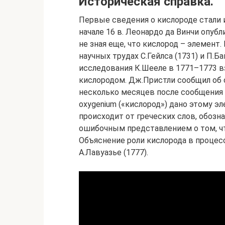
Историческая справка.
Первые сведения о кислороде стали и
начале 16 в. Леонардо да Винчи опуб
не зная еще, что кислород – элемент
научных трудах С.Гейлса (1731) и П.Б
исследования К.Шееле в 1771–1773 в
кислородом. Дж.Пристли сообщил об 
несколько месяцев после сообщения 
oxygenium («кислород») дано этому э
происходит от греческих слов, обоз
ошибочным представлением о том, чт
Объяснение роли кислорода в процесс
А.Лавуазье (1777).