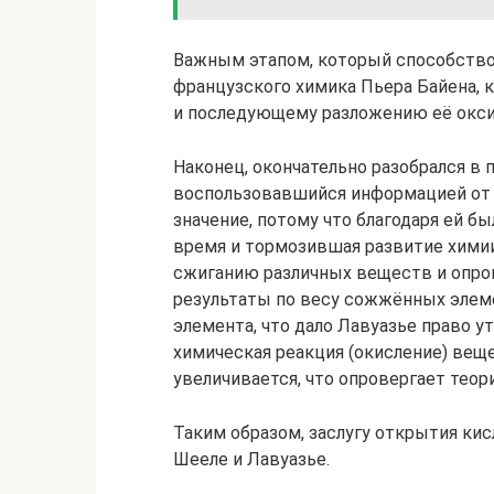
Важным этапом, который способство
французского химика Пьера Байена, 
и последующему разложению её окси
Наконец, окончательно разобрался в п
воспользовавшийся информацией от П
значение, потому что благодаря ей б
время и тормозившая развитие химии
сжиганию различных веществ и опро
результаты по весу сожжённых элем
элемента, что дало Лавуазье право у
химическая реакция (окисление) веще
увеличивается, что опровергает теор
Таким образом, заслугу открытия ки
Шееле и Лавуазье.