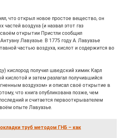
ял, что открыл новое простое вещество, он
х частей воздуха (и назвал этот газ
 своём открытии Пристли сообщил
туану Лавуазье. В 1775 году А. Лавуазье
ставной частью воздуха, кислот и содержится во
ду) кислород получил шведский химик Карл
ой кислотой и затем разлагал получившийся
«огненным воздухом» и описал своё открытие в
отому, что книга опубликована позже, чем
 последний и считается первооткрывателем
своём опыте Лавуазье.
окладки труб методом ГНБ – как