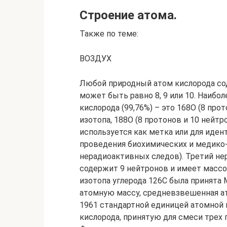
Строение атома.
Также по теме:
ВОЗДУХ
Любой природный атом кислорода сод
может быть равно 8, 9 или 10. Наибо
кислорода (99,76%) – это 168O (8 про
изотопа, 188O (8 протонов и 10 нейтр
используется как метка или для иден
проведения биохимических и медико-
нерадиоактивных следов). Третий не
содержит 9 нейтронов и имеет массов
изотопа углерода 126C была принята
атомную массу, средневзвешенная ат
1961 стандартной единицей атомной
кислорода, принятую для смеси трех 