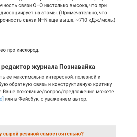
чность связи O–O настолько высока, что при
 диссоциирует на атомы. (Примечательно, что
прочность связи N–N еще выше, ~710 кДж/моль.)
ео про кислород.
й редактор журнала Познавайка
ть ее максимально интересной, полезной и
юбую обратную связь и конструктивную критику
же Ваше пожелание/вопрос/предложение можете
d]
или в Фейсбук, с уважением автор.
ру сырой резиной самостоятельно?