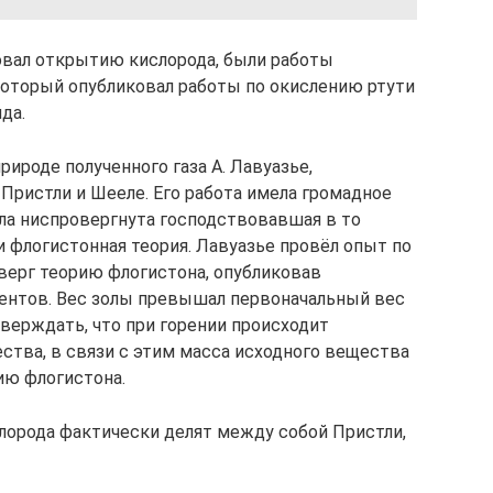
вал открытию кислорода, были работы
который опубликовал работы по окислению ртути
да.
рироде полученного газа А. Лавуазье,
ристли и Шееле. Его работа имела громадное
ыла ниспровергнута господствовавшая в то
 флогистонная теория. Лавуазье провёл опыт по
верг теорию флогистона, опубликовав
ентов. Вес золы превышал первоначальный вес
тверждать, что при горении происходит
ства, в связи с этим масса исходного вещества
ию флогистона.
слорода фактически делят между собой Пристли,