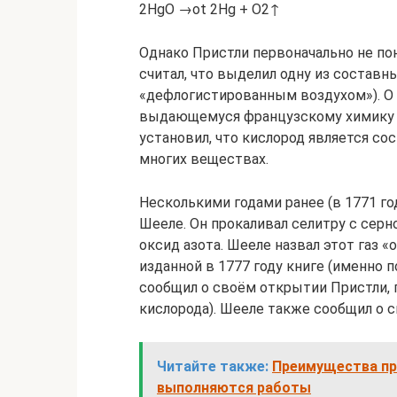
2HgO →ot 2Hg + O2↑
Однако Пристли первоначально не пон
считал, что выделил одну из составны
«дефлогистированным воздухом»). О
выдающемуся французскому химику Ан
установил, что кислород является со
многих веществах.
Несколькими годами ранее (в 1771 го
Шееле. Он прокаливал селитру с серн
оксид азота. Шееле назвал этот газ 
изданной в 1777 году книге (именно п
сообщил о своём открытии Пристли,
кислорода). Шееле также сообщил о 
Читайте также:
Преимущества пр
выполняются работы