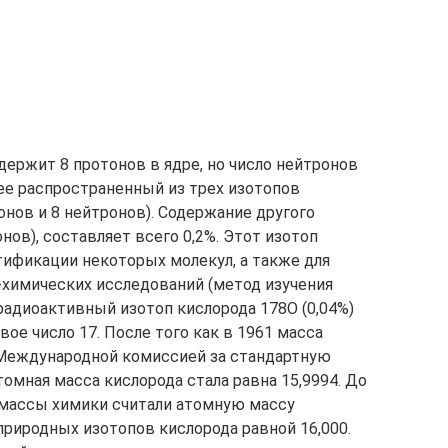
ержит 8 протонов в ядре, но число нейтронов
лее распространенный из трех изотопов
тонов и 8 нейтронов). Содержание другого
онов), составляет всего 0,2%. Этот изотоп
тификации некоторых молекул, а также для
химических исследований (метод изучения
радиоактивный изотоп кислорода 178O (0,04%)
ое число 17. После того как в 1961 масса
 Международной комиссией за стандартную
омная масса кислорода стала равна 15,9994. До
 массы химики считали атомную массу
природных изотопов кислорода равной 16,000.