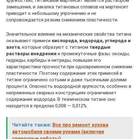
хрупкостью, титановый мартенсит является раствором
замещения, и закалка титановых сплавов на мартенсит
приводит к небольшому упрочнению и не
сопровождается резким снижением пластичности.
Значительное влияние на механические свойства титана
оказывают примеси
кислорода, водорода, углерода и
азота
, которые образуют с титаном
твердые
растворы
внедрения
и промежуточные фазы: оксиды,
гидриды, карбиды и нитриды, повышая его
характеристики прочности при одновременном снижении
пластичности. Поэтому содержание этих примесей в
титане ограничено сотыми и даже тысячными долями
процента. Опасность водородной хрупкости, особенно в
напряженных сварных конструкциях ограничивает
содержание водорода. В техническом титане оно
находится в пределах 0,008 — 0,012%.
Читайте также:
Все про ремонт кузова
автомобиля своими руками (включая
сварочные работы)