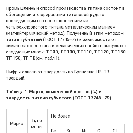
Промышленный способ производства титана состоит в
обогащении и хлорировании титановой руды с
последующим его восстановлением из
четыреххлористого титана металлическим магнием
(магнийтермический метод). Полученный этим методом
титан губчатый
(ГОСТ 17746–79) в зависимости от
химического состава и механических свойств выпускают
следующих марок:
ТГ-90, ТГ-100, ТГ-110, ТГ-120, ТГ-130,
ТГ-150, ТГ-ТВ
(см. табл.1).
Цифры означают твердость по Бринеллю НВ, ТВ —
твердый.
Таблица 1.
Марки, химический состав (%) и
твердость титана губчатого (ГОСТ 17746–79)
Не более
Ti, не
Марка
менее
Fe
Si
Ni
C
Cl
N