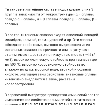
Титановые литейные сплавы
подразделяется на
5
групп
в зависимости от микроструктуры (α – сплавы,
псевдо α – сплавы, α + β сплавы, псевдо β – сплавы, β –
сплавы).
В состав титановых сплавов входят алюминий, ванадий,
молибден, кремний, хром, цирконий и др. Эти сплавы
обладают свойствами, выгодно выделяющих их из
остальных сплавов: по прочности они не уступают
сталям, имеют достаточно низкую плотность (~4,5 г/
мм3), высокую химическую стойкость при температуре
до 500 °С, высокую коррозионную стойкость во
влажном воздухе, морской воде, азотной и соляной
кислоте. Благодаря этим свойствам титановые сплавы
интенсивно внедряются в авиа-, ракета- и
кораблестроении.
В справочной литературе приводятся химический состав
и механические свойства восьми литейных титановых
сплавов –
ВТ1Л, ВТ5Л, ВТ20Л, ВТ3-1Л, ВТ6Л, ВТ9Л,