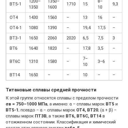
1200–
1350–
8–
ВТ5-1
1710
15
9,3
1350
1600
10
ОТ4
1430
1560
–
13
16
–
ОТ4-1
1080
1390
–
19,4
17,5
–
ВТ3-1
1650
2060
2020
6,5
7,5
3
ВТ6
1640
1820
–
17,8
3,5
–
7–
ВТ6С
1310
1580
–
3–6
–
10
ВТ14
1650
–
–
10
–
–
Титановые сплавы средней прочности
К этой группе относятся сплавы с пределом прочности
σв
= 750–1000 МПа
, а именно: α – сплавы марок
ВТ5
и
ВТ5-1
; псевдо – α – сплавы марок
ОТ4, ВТ20
; (α + β) –
сплавы марок
ПТ3В
, а также
ВТ6, ВТ6С, ВТ14
в
отожженном состоянии. Классификация и химический
состав этих сплавов смотри
табл. 5
.