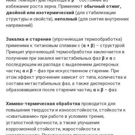
ниже температуры перехода в
β
– состояние во
избежание роста зерна. Применяют
обычный отжиг,
двойной или изотермический
(для стабилизации
структуры и свойств),
неполный
(для снятия внутренних
напряжений).
Закалка и старение
(упрочняющая термообработка)
применима к титановым сплавам с (
α + β
) – структурой.
Принцип упрочняющей термообработки заключается в
получении при закалке метастабильных фаз
β
и
α
с
последующем их распаде с выделением дисперсных
частиц
α
и
β
– фаз при искусственном старении. При
этом эффект упрочнения зависит от типа, количества и
состава метастабильных фаз, а также дисперсности
образовавшихся после старения частиц
α
и
β
– фаз.
Химико-термическая обработка
проводится для
повышения твердости и износостойкости, стойкости к
«схватыванию» при работе в условиях трения,
усталостной прочности, а также улучшения
коррозионной стойкости, жаростойкости и