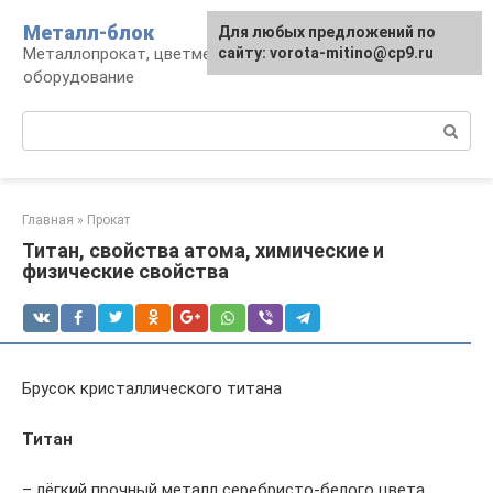
Перейти
Металл-блок
Для любых предложений по
к
Металлопрокат, цветмет, обработка и
сайту: vorota-mitino@cp9.ru
контенту
оборудование
Поиск:
Главная
»
Прокат
Титан, свойства атома, химические и
физические свойства
Брусок кристаллического титана
Титан
– лёгкий прочный металл серебристо-белого цвета.