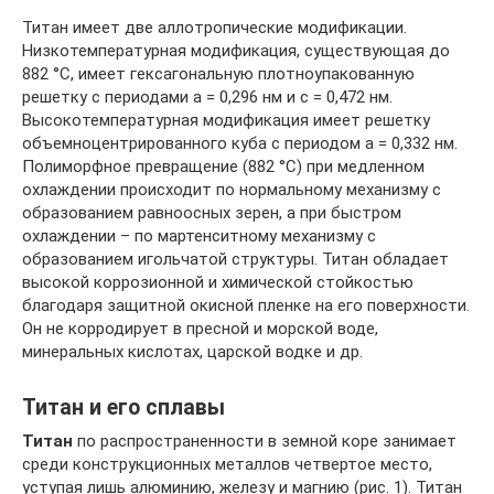
Титан имеет две аллотропические модификации.
Низкотемпературная модификация, существующая до
882 °C, имеет гексагональную плотноупакованную
решетку с периодами а = 0,296 нм и с = 0,472 нм.
Высокотемпературная модификация имеет решетку
объемноцентрированного куба с периодом а = 0,332 нм.
Полиморфное превращение (882 °C) при медленном
охлаждении происходит по нормальному механизму с
образованием равноосных зерен, а при быстром
охлаждении – по мартенситному механизму с
образованием игольчатой структуры. Титан обладает
высокой коррозионной и химической стойкостью
благодаря защитной окисной пленке на его поверхности.
Он не корродирует в пресной и морской воде,
минеральных кислотах, царской водке и др.
Титан и его сплавы
Титан
по распространенности в земной коре занимает
среди конструкционных металлов четвертое место,
уступая лишь алюминию, железу и магнию (рис. 1). Титан