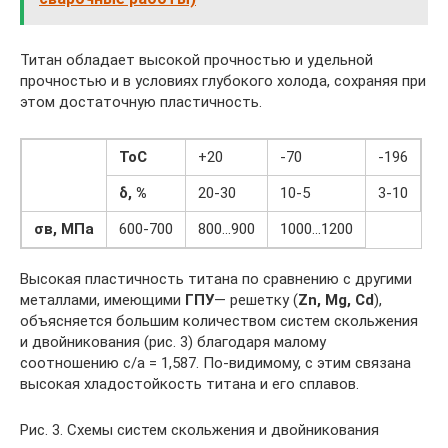
Титан обладает высокой прочностью и удельной
прочностью и в условиях глубокого холода, сохраняя при
этом достаточную пластичность.
ТоС
+20
-70
-196
δ, %
20-30
10-5
3-10
σв, МПа
600-700
800…900
1000…1200
Высокая пластичность титана по сравнению с другими
металлами, имеющими
ГПУ
— решетку (
Zn, Mg, Cd
),
объясняется большим количеством систем скольжения
и двойникования (рис. 3) благодаря малому
соотношению с/а = 1,587. По-видимому, с этим связана
высокая хладостойкость титана и его сплавов.
Рис. 3. Схемы систем скольжения и двойникования