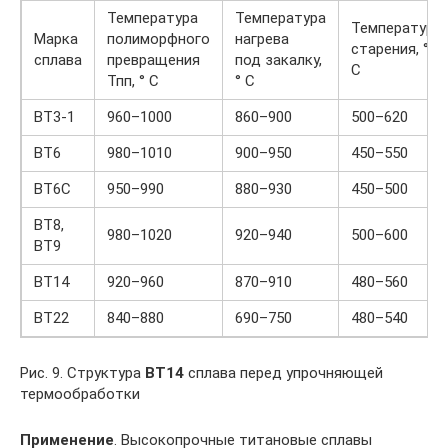
Температура
Температура
Температура
Марка
полиморфного
нагрева
старения, °
сплава
превращения
под закалку,
С
Тпп, ° С
° С
ВТ3-1
960–1000
860–900
500–620
ВТ6
980–1010
900–950
450–550
ВТ6С
950–990
880–930
450–500
ВТ8,
980–1020
920–940
500–600
ВТ9
ВТ14
920–960
870–910
480–560
ВТ22
840–880
690–750
480–540
Рис. 9. Структура
ВТ14
сплава перед упрочняющей
термообработки
Применение
. Высокопрочные титановые сплавы