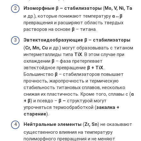
Изоморфные β – стабилизаторы
(
Mo, V, Ni, Ta
и др.), которые понижают температуру
α↔β
превращения и расширяют область твердых
растворов на основе
β
– титана.
Эвтектоидообразующие β – стабилизаторы
(
Cr, Mn, Cu
и др.) могут образовывать с титаном
интерметаллиды типа
TiХ
. В этом случае при
охлаждении
β
– фаза претерпевает
эвтектойдное превращение
β + TiХ
.
Большинство
β
– стабилизаторов повышает
прочность, жаропрочность и термическую
стабильность титановых сплавов, несколько
снижая их пластичность. Кроме того, сплавы с (
α
+ β
) и псевдо –
β –
структурой могут
упрочняться термообработкой (
закалка +
старение
).
Нейтральные элементы
(
Zr, Sn
) не оказывают
существенного влияния на температуру
полиморфного превращения и не меняют