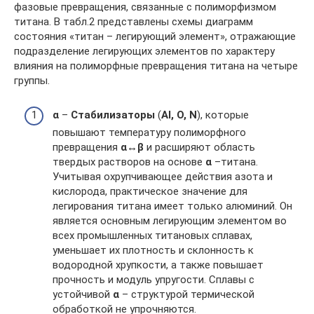
фазовые превращения, связанные с полиморфизмом
титана. В табл.2 представлены схемы диаграмм
состояния «титан – легирующий элемент», отражающие
подразделение легирующих элементов по характеру
влияния на полиморфные превращения титана на четыре
группы.
α
–
Стабилизаторы
(
Al, O, N
), которые
повышают температуру полиморфного
превращения
α↔β
и расширяют область
твердых растворов на основе
α
–титана.
Учитывая охрупчивающее действия азота и
кислорода, практическое значение для
легирования титана имеет только алюминий. Он
является основным легирующим элементом во
всех промышленных титановых сплавах,
уменьшает их плотность и склонность к
водородной хрупкости, а также повышает
прочность и модуль упругости. Сплавы с
устойчивой
α
– структурой термической
обработкой не упрочняются.