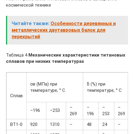
космической технике
Читайте также:
Особенности деревянных и
металлических двутавровых балок для
перекрытий
Таблица 4
Механические характеристики титановых
сплавов при низких температурах
σв (МПа) при
δ (%) при
температуре, ° С
температуре, ° С
Сплав
–
–
–
–
–196
–253
269
196
253
269
ВТ1-0
920
1310
–
48
24
–