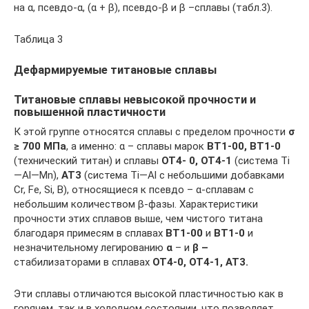
на α, псевдо-α, (α + β), псевдо-β и β –сплавы (табл.3).
Таблица 3
Дефармируемые титановые сплавы
Титановые сплавы невысокой прочности и
повышенной пластичности
К этой группе относятся сплавы с пределом прочности
σ
≥ 700 МПа
, а именно: α – сплавы марок
ВТ1-00, ВТ1-0
(технический титан) и сплавы
ОТ4- 0, ОТ4-1
(система Ti
—Al—Mn),
АТ3
(система Ti—Al c небольшими добавками
Cr, Fe, Si, B), относящиеся к псевдо – α-сплавам с
небольшим количеством β-фазы. Характеристики
прочности этих сплавов выше, чем чистого титана
благодаря примесям в сплавах
ВТ1-00
и
ВТ1-0
и
незначительному легированию
α
– и
β –
стабилизаторами в сплавах
ОТ4-0, ОТ4-1, АТ3.
Эти сплавы отличаются высокой пластичностью как в
горячем, так и в холодном состоянии, что позволяет