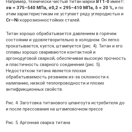
Например, технически чистый титан марки
ВТ1-0
имеет
:
σв = 375–540 МПа, σ0,2 = 295–410 МПа, δ = 20 %,
и по
этим характеристикам не уступает ряду углеродистых и
Cr—Ni
коррозионностойких сталей.
Титан хорошо обрабатывается давлением в горячем
состоянии и удовлетворительно в холодном. Он легко
прокатывается, куется, штампуется (рис. 4). Титан и его
сплавы хорошо свариваются контактной и
аргонодуговой сваркой, обеспечивая высокую прочность
и пластичность сварного соединения (рис. 5).
Недостатком титана является плохая
обрабатываемость резанием из-за склонности к
налипанию, низкой теплопроводности и плохих
антифрикционных свойств.
Рис. 4. Заготовка титанового шпангоута истребителя до
и после прессования на штамповочном прессе
Рис. 5. Аргонная сварка титана