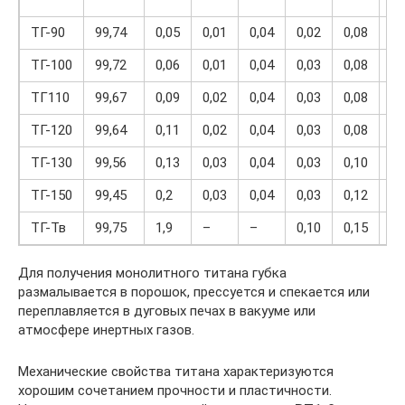
ТГ-90
99,74
0,05
0,01
0,04
0,02
0,08
0,
ТГ-100
99,72
0,06
0,01
0,04
0,03
0,08
0,
ТГ110
99,67
0,09
0,02
0,04
0,03
0,08
0,
ТГ-120
99,64
0,11
0,02
0,04
0,03
0,08
0,
ТГ-130
99,56
0,13
0,03
0,04
0,03
0,10
0,
ТГ-150
99,45
0,2
0,03
0,04
0,03
0,12
0,
ТГ-Тв
99,75
1,9
–
–
0,10
0,15
0,
Для получения монолитного титана губка
размалывается в порошок, прессуется и спекается или
переплавляется в дуговых печах в вакууме или
атмосфере инертных газов.
Механические свойства титана характеризуются
хорошим сочетанием прочности и пластичности.