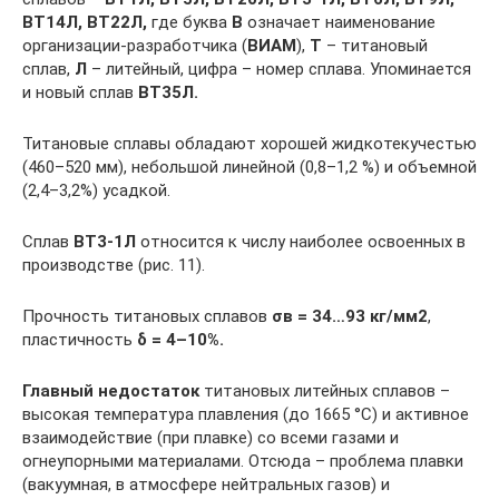
ВТ14Л, ВТ22Л,
где буква
В
означает наименование
организации-разработчика (
ВИАМ
),
Т
– титановый
сплав,
Л
– литейный, цифра – номер сплава. Упоминается
и новый сплав
ВТ35Л.
Титановые сплавы обладают хорошей жидкотекучестью
(460–520 мм), небольшой линейной (0,8–1,2 %) и объемной
(2,4–3,2%) усадкой.
Сплав
ВТ3-1Л
относится к числу наиболее освоенных в
производстве (рис. 11).
Прочность титановых сплавов
σв = 34…93 кг/мм2
,
пластичность
δ = 4–10%.
Главный недостаток
титановых литейных сплавов –
высокая температура плавления (до 1665 °С) и активное
взаимодействие (при плавке) со всеми газами и
огнеупорными материалами. Отсюда – проблема плавки
(вакуумная, в атмосфере нейтральных газов) и