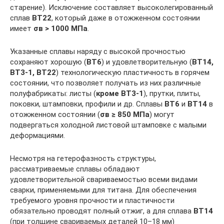
старение). Исключение составляет высоколегированный
сплав
ВТ22
, который даже в отожженном состоянии
имеет
σв
> 1000 МПа
.
Указанные сплавы наряду с высокой прочностью
сохраняют хорошую (
ВТ6
) и удовлетворительную (
ВТ14,
ВТ3-1, ВТ22
) технологическую пластичность в горячем
состоянии, что позволяет получать из них различные
полуфабрикаты: листы (
кроме ВТ3-1
), прутки, плиты,
поковки, штамповки, профили и др. Сплавы
ВТ6
и
ВТ14
в
отожженном состоянии (
σв
≥ 850 МПа
) могут
подвергаться холодной листовой штамповке с малыми
деформациями.
Несмотря на гетерофазность структуры,
рассматриваемые сплавы обладают
удовлетворительной свариваемостью всеми видами
сварки, применяемыми для титана. Для обеспечения
требуемого уровня прочности и пластичности
обязательно проводят полный отжиг, а для сплава
ВТ14
(при толщине свариваемых деталей 10–18 мм)