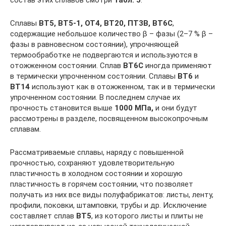
Сплавы
ВТ5, ВТ5-1, ОТ4, ВТ20, ПТ3В, ВТ6С
,
содержащие небольшое количество β – фазы (2–7 % β –
фазы в равновесном состоянии), упрочняющей
термообработке не подвергаются и используются в
отожженном состоянии. Сплав
ВТ6С
иногда применяют
в термически упрочненном состоянии. Сплавы
ВТ6
и
ВТ14
используют как в отожженном, так и в термически
упрочненном состоянии. В последнем случае их
прочность становится выше
1000 МПа,
и они будут
рассмотрены в разделе, посвященном высокопрочным
сплавам.
Рассматриваемые сплавы, наряду с повышенной
прочностью, сохраняют удовлетворительную
пластичность в холодном состоянии и хорошую
пластичность в горячем состоянии, что позволяет
получать из них все виды полуфабрикатов: листы, ленту,
профили, поковки, штамповки, трубы и др. Исключение
составляет сплав
ВТ5
, из которого листы и плиты не