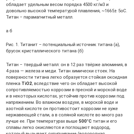
обладает удельным весом порядка 4500 кг/м3 и
довольно высокой температурой плавления, ~1665± 5оС.
Титан – парамагнитный металл.
а б
Рис. 1. Титанит – потенциальный источник титана (а),
брусок кристаллического титана (б)
Титан – твердый металл: он в 12 раз твёрже алюминия, в
4 раза — железа и меди. Титан химически стоек. На
поверхности титана легко образуется стойкая оксидная
пленка
TiO2
, вследствие чего он обладает высокой
сопротивляемостью коррозии в пресной и морской воде
и в некоторых кислотах, устойчив против коррозии под
напряжением. Во влажном воздухе, в морской воде и
азотной кислоте он противостоит коррозии не хуже
нержавеющей стали, а в соляной кислоте во много раз
лучше ее. При температурах выше
500°С
титан и его
сплавы легко окисляются и поглощают водород,
который вызывает охрупчивание (водородная