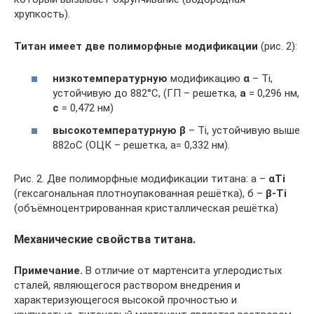
хрупкость).
Титан имеет две полиморфные модификации
(рис. 2):
низкотемпературную
модификацию
α
– Ti,
устойчивую до 882°С, (ГП – решетка,
а
= 0,296 нм,
с
= 0,472 нм)
высокотемпературную β
– Ti, устойчивую выше
882оС (ОЦК – решетка, а= 0,332 нм).
Рис. 2. Две полиморфные модификации титана: а –
αТi
(гексагональная плотноупакованная решётка), б –
β-Тi
(объёмноцентрированная кристаллическая решётка)
Механические свойства титана.
Примечание.
В отличие от мартенсита углеродистых
сталей, являющегося раствором внедрения и
характеризующегося высокой прочностью и