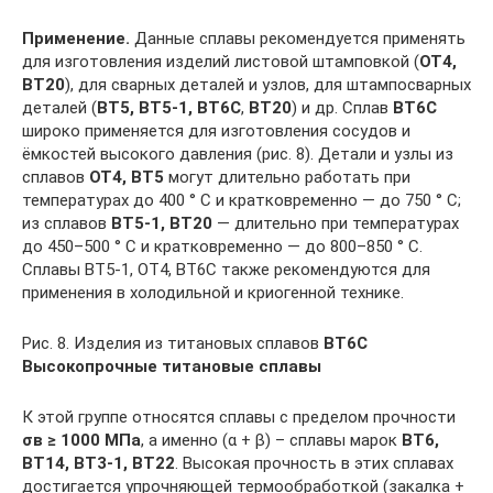
Применение.
Данные сплавы рекомендуется применять
для изготовления изделий листовой штамповкой (
ОТ4,
ВТ20
), для сварных деталей и узлов, для штампосварных
деталей (
ВТ5, ВТ5-1, ВТ6С
,
ВТ20
) и др. Сплав
ВТ6С
широко применяется для изготовления сосудов и
ёмкостей высокого давления (рис. 8). Детали и узлы из
сплавов
ОТ4, ВТ5
могут длительно работать при
температурах до 400 ° С и кратковременно — до 750 ° С;
из сплавов
ВТ5-1, ВТ20
— длительно при температурах
до 450–500 ° С и кратковременно — до 800–850 ° С.
Сплавы ВТ5-1, ОТ4, ВТ6С также рекомендуются для
применения в холодильной и криогенной технике.
Рис. 8. Изделия из титановых сплавов
ВТ6С
Высокопрочные титановые сплавы
К этой группе относятся сплавы с пределом прочности
σв ≥ 1000 МПа
, а именно (α + β) – сплавы марок
ВТ6,
ВТ14, ВТ3-1, ВТ22
. Высокая прочность в этих сплавах
достигается упрочняющей термообработкой (закалка +