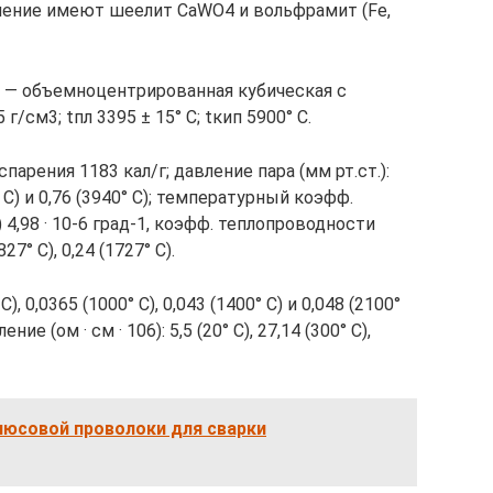
ачение имеют шеелит CaWО4 и вольфрамит (Fe,
 — объемноцентрированная кубическая с
г/см3; tпл 3395 ± 15° С; tкип 5900° С.
спарения 1183 кал/г; давление пара (мм рт.ст.):
30° С) и 0,76 (3940° С); температурный коэфф.
 4,98 · 10-6 град-1, коэфф. теплопроводности
827° С), 0,24 (1727° С).
С), 0,0365 (1000° С), 0,043 (1400° С) и 0,048 (2100°
е (ом · см · 106): 5,5 (20° С), 27,14 (300° С),
юсовой проволоки для сварки