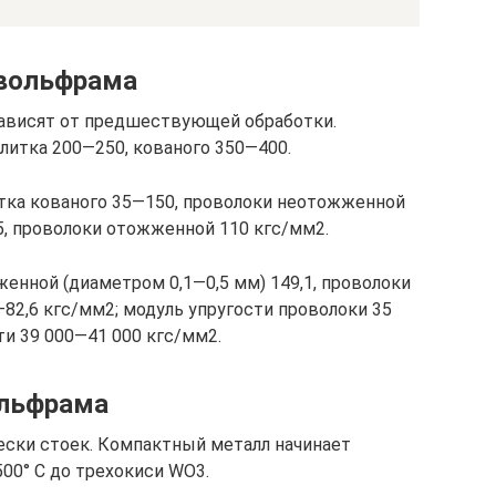
 вольфрама
ависят от предшествующей обработки.
литка 200—250, кованого 350—400.
тка кованого 35—150, проволоки неотожженной
5, проволоки отожженной 110 кгс/мм2.
енной (диаметром 0,1—0,5 мм) 149,1, проволоки
82,6 кгс/мм2; модуль упругости проволоки 35
ти 39 000—41 000 кгс/мм2.
ольфрама
ески стоек. Компактный металл начинает
500° С до трехокиси WО3.