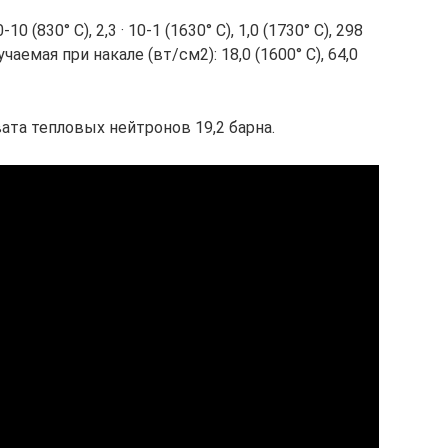
0 (830° С), 2,3 · 10-1 (1630° С), 1,0 (1730° С), 298
лучаемая при накале (вт/см2): 18,0 (1600° С), 64,0
ата тепловых нейтронов 19,2 барна.