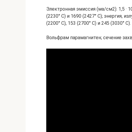
Электронная эмиссия (ма/см2): 1,5 · 10-1
(2230° С) и 1690 (2427° С); энергия, из
(2200° С), 153 (2700° С) и 245 (3030° С).
Вольфрам парамагнитен; сечение захв