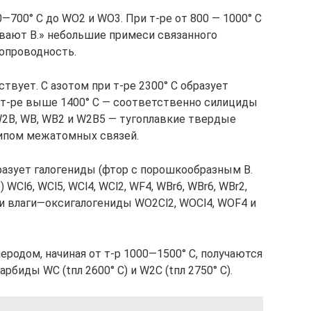
—700° С до WО2 и WО3. При т-ре от 800 — 1000° С
вают В.» небольшие примеси связанного
опроводность.
вует. С азотом при т-ре 2300° С образует
 т-ре выше 1400° С — соответственно силициды
 W2B, WB, WB2 и W2B5 — тугоплавкие твердые
типом межатомных связей.
бразует галогениды (фтор с порошкообразным В.
WСl6, WCl5, WCl4, WСl2, WF4, WBr6, WBr6, WBr2,
ли влаги—оксигалогениды WО2Cl2, WOCl4, WOF4 и
родом, начиная от т-р 1000—1500° С, получаются
биды WC (tпл 2600° С) и W2C (tпл 2750° С).