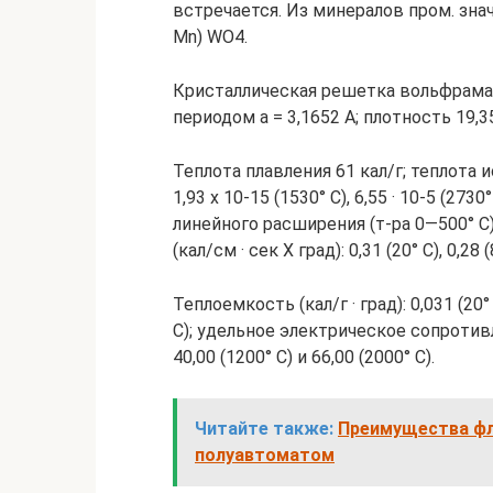
встречается. Из минералов пром. зн
Mn) WО4.
Кристаллическая решетка вольфрама
периодом а = 3,1652 А; плотность 19,35 
Теплота плавления 61 кал/г; теплота и
1,93 х 10-15 (1530° С), 6,55 · 10-5 (27
линейного расширения (т-ра 0—500° С)
(кал/см · сек X град): 0,31 (20° С), 0,28 (
Теплоемкость (кал/г · град): 0,031 (20° 
С); удельное электрическое сопротивлени
40,00 (1200° С) и 66,00 (2000° С).
Читайте также:
Преимущества фл
полуавтоматом