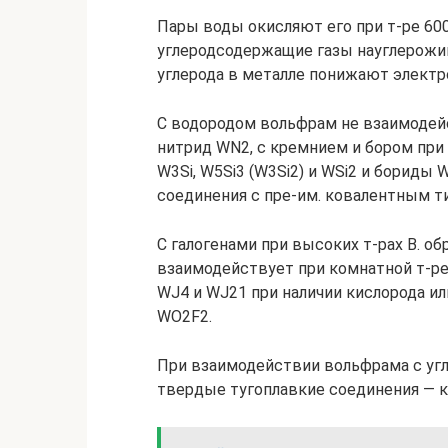
Пары воды окисляют его при т-ре 600
углеродсодержащие газы науглерожи
углерода в металле понижают электр
С водородом вольфрам не взаимодейст
нитрид WN2, с кремнием и бором при
W3Si, W5Si3 (W3Si2) и WSi2 и бориды
соединения с пре-им. ковалентным 
С галогенами при высоких т-рах В. о
взаимодействует при комнатной т-ре) 
WJ4 и WJ21 при наличии кислорода и
WО2F2.
При взаимодействии вольфрама с угле
твердые тугоплавкие соединения — кар