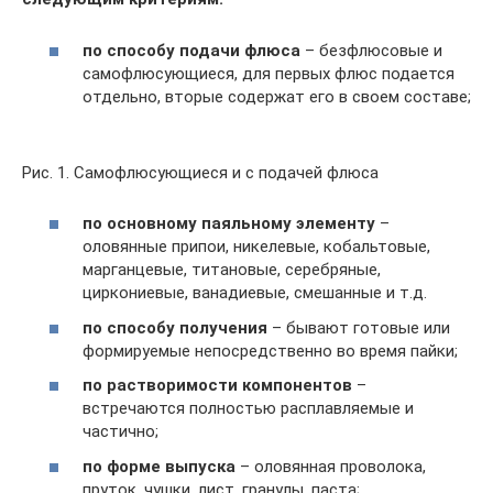
по способу подачи флюса
– безфлюсовые и
самофлюсующиеся, для первых флюс подается
отдельно, вторые содержат его в своем составе;
Рис. 1. Самофлюсующиеся и с подачей флюса
по основному паяльному элементу
–
оловянные припои, никелевые, кобальтовые,
марганцевые, титановые, серебряные,
циркониевые, ванадиевые, смешанные и т.д.
по способу получения
– бывают готовые или
формируемые непосредственно во время пайки;
по растворимости компонентов
–
встречаются полностью расплавляемые и
частично;
по форме выпуска
– оловянная проволока,
пруток, чушки, лист, гранулы, паста;