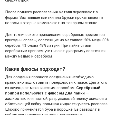
сверху бурой.
После полного расплавления металл переливают в
формы. Застывшие плитки или бруски прокатывают в
полосы, которые измельчают на токарном станке.
Для технического припаивания серебряных предметов
пригодны сплавы, состоящие из металлов: 20% меди 80%
серебра, 4% олова 48% латуни. При пайке стали
серебряным припоем учитывают диаграмму состояния
между медью и серебром.
Какие флюсы подходят?
Для создания прочного соединения необходимо
правильно подготовить поверхности к пайке. Для этого
их зачищают механическим способом.
Серебряный
припой используют с флюсом для пайки
—
жидкостью или пастой, разрушающей пленку окислов и
облегчающей пайку, повышая жидкотекучесть расплава.
Широко применяется бура в порошке. Ее разводят в
небольшом количестве воды, нагревают и