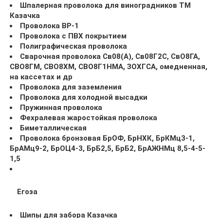
Шпалерная проволока для виноградников ТМ
Казачка
Проволока ВР-1
Проволока с ПВХ покрытием
Полиграфическая проволока
Сварочная проволока Св08(А), Св08Г2С, СвО8ГА,
СВО8ГМ, СВО8ХМ, СВО8Г1НМА, ЗОХГСА, омедненная,
на кассетах и др
Проволока для заземления
Проволока для холодной высадки
Пружинная проволока
Фехралевая жаростойкая проволока
Биметаллическая
Проволока бронзовая БрОФ, БрНХК, БрКМц3-1,
БрАМц9-2, БрОЦ4-3, БрБ2,5, БрБ2, БрАЖНМц 8,5-4-5-
1,5
Егоза
Шипы для забора Казачка