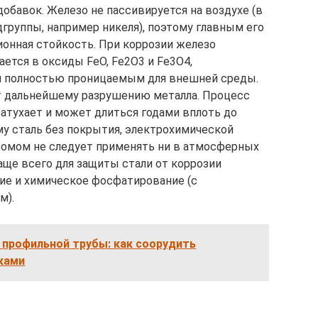
обавок. Железо не пассивируется на воздухе (в
дгруппы, например никеля), поэтому главным его
ионная стойкость. При коррозии железо
ется в оксиды FeO, Fe2O3 и Fe3O4,
 полностью проницаемым для внешней среды.
ет дальнейшему разрушению металла. Процесс
затухает и может длиться годами вплоть до
му сталь без покрытия, электрохимической
ромом не следует применять ни в атмосферных
Чаще всего для защиты стали от коррозии
ие и химическое фосфатирование (с
м).
 профильной трубы: как соорудить
ками