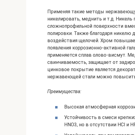
Применяя такие методы нержавеющую
никелировать, меднить и т.д. Никель
сложнопрофильной поверхности вмес
полировки. Также благодаря никелю 
воздействия щелочей. Хром повышает
появления коррозионно-активной га
применяется сплав олово-висмут. Ме
свинчиваемость, защищает от задир
цинковое покрытие является декора
нержавеющей стали можно повысить
Преимущества:
Высокая атмосферная коррози
Устойчивость в смеси крепки
HNO3, но в отсутствии HCl и HF