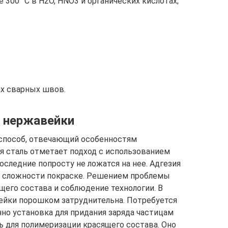
 300° С в H2O, HNO3 и органических кислотах;
х сварных швов.
 нержавейки
способ, отвечающий особенностям
я сталь отметает подход с использованием
следние попросту не ложатся на нее. Адгезия
т сложности покраске. Решением проблемы
щего состава и соблюдение технологии. В
ейки порошком затруднительна. Потребуется
нно установка для придания заряда частицам
чь для полимеризации красящего состава. Оно