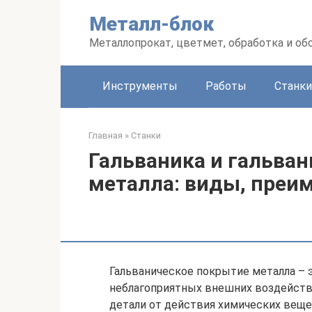
Перейти
Металл-блок
к
контенту
Металлопрокат, цветмет, обработка и об
Инструменты
Работы
Станки
Главная
»
Станки
Гальваника и гальва
металла: виды, преи
Гальваническое покрытие металла –
неблагоприятных внешних воздейств
детали от действия химических веще