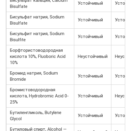
Бисульфат кальция, Calcium
Устойчивый
Устойч
Bisulfate
Бисульфат натрия, Sodium
Устойчивый
Устойч
Bisulfate
Бисульфит натрия, Sodium
Устойчивый
Устойч
Bisulfite
Борфтористоводородная
кислота 10%, Fluoboric Acid
Неустойчивый
Неусто
10%
Бромид натрия, Sodium
Устойчивый
Устойч
Bromide
Бромистоводородная
кислота, Hydrobromic Acid 0-
Устойчивый
Неусто
25%
Бутиленгликоль, Butylene
Устойчивый
Устойч
Glycol
Бутиловый спирт, Alcohol —