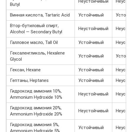
Неустойчивый
Неусто
Butyl
Винная кислота, Tartaric Acid
Устойчивый
Устойч
Втор-бутиловый спирт,
Неустойчивый
Неусто
Alcohol — Secondary Butyl
Галловое масло, Tall Oil
Устойчивый
Неусто
Гексаленгликоль, Hexalene
Устойчивый
Устойч
Glycol
Гексан, Hexane
Устойчивый
Неусто
Гептаны, Heptanes
Устойчивый
Неусто
Гидроксид аммония 10%,
Неустойчивый
Неусто
Ammonium Hydroxide 10%
Гидроксид аммония 20%,
Неустойчивый
Неусто
Ammonium Hydroxide 20%
Гидроксид аммония 5%,
Устойчивый
Неусто
Ammonium Hydroxide 5%