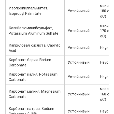
макс. пр
Изопропилпальмитат,
Устойчивый
180 oF 
Isopropyl Palmitate
oC)
макс. пр
Калийалюминийсульфат,
Устойчивый
170 oF 
Potassium Aluminum Sulfate
oC)
Каприловая кислота, Caprylic
Устойчивый
Неусто
Acid
Карбонат бария, Barium
Устойчивый
Неусто
Carbonate
Карбонат калия, Potassium
Устойчивый
Неусто
Carbonate
макс. пр
Карбонат магния, Magnesium
Устойчивый
160 oF 
Carbonate
oC)
Карбонат натрия, Sodium
Устойчивый
Неусто