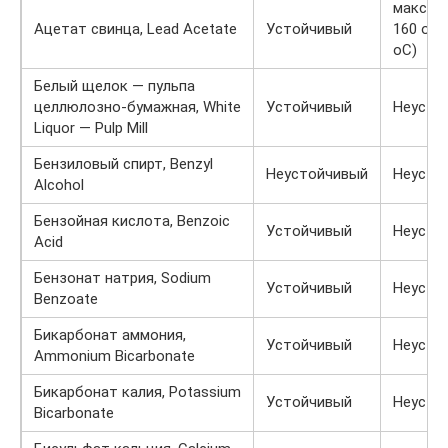
макс. пр
Ацетат свинца, Lead Acetate
Устойчивый
160 oF 
oC)
Белый щелок — пульпа
целлюлозно-бумажная, White
Устойчивый
Неусто
Liquor — Pulp Mill
Бензиловый спирт, Benzyl
Неустойчивый
Неусто
Alcohol
Бензойная кислота, Benzoic
Устойчивый
Неусто
Acid
Бензонат натрия, Sodium
Устойчивый
Неусто
Benzoate
Бикарбонат аммония,
Устойчивый
Неусто
Ammonium Bicarbonate
Бикарбонат калия, Potassium
Устойчивый
Неусто
Bicarbonate