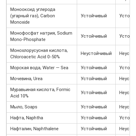
Монооксид углерода
(угарный газ), Carbon
Устойчивый
Устойч
Monoxide
Монофосфат натрия, Sodium
Устойчивый
Устойч
Mono-Phosphate
Монохлорусусная кислота,
Неустойчивый
Неусто
Chloroacetic Acid 0-50%
Морская вода, Water — Sea
Устойчивый
Устойч
Мочевина, Urea
Устойчивый
Неусто
Муравьиная кислота, Formic
Устойчивый
Неусто
Acid 10%
Мыло, Soaps
Устойчивый
Неусто
Нафта, Naphtha
Устойчивый
Устойч
Нафталин, Naphthalene
Устойчивый
Неусто