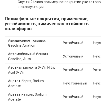
Спустя 24 часа полимерное покрытие уже готово
к эксплуатации.
Полиэфирные покрытия, применение,
устойчивость, химическая стойкость
полиэфиров
Авиационное топливо,
Устойчивый
Неусто
Gasoline Aviation
Автомобильный бензин,
Устойчивый
Неусто
Gasoline, Auto
Азотная кислота 0-5%, Nitric
Устойчивый
Устойч
Acid 0-5%
Ацетат бария, Barium
Неустойчивый
Неусто
Acetate
Ацетат натрия, Sodium
Устойчивый
Неусто
Acetate