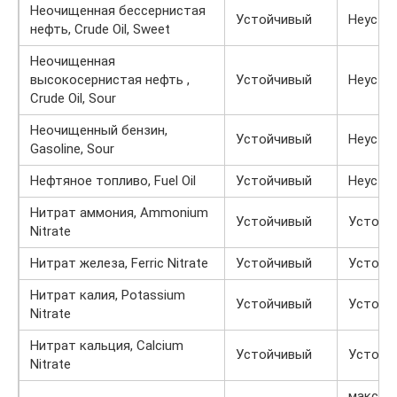
Неочищенная бессернистая
Устойчивый
Неусто
нефть, Crude Oil, Sweet
Неочищенная
высокосернистая нефть ,
Устойчивый
Неусто
Crude Oil, Sour
Неочищенный бензин,
Устойчивый
Неусто
Gasoline, Sour
Нефтяное топливо, Fuel Oil
Устойчивый
Неусто
Нитрат аммония, Ammonium
Устойчивый
Устойч
Nitrate
Нитрат железа, Ferric Nitrate
Устойчивый
Устойч
Нитрат калия, Potassium
Устойчивый
Устойч
Nitrate
Нитрат кальция, Calcium
Устойчивый
Устойч
Nitrate
макс. пр