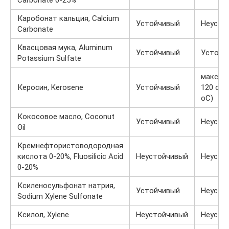
Carbonate 0-25%
Каробонат кальция, Calcium
Устойчивый
Неусто
Carbonate
Квасцовая мука, Aluminum
Устойчивый
Устойч
Potassium Sulfate
макс. пр
Керосин, Kerosene
Устойчивый
120 oF 
oC)
Кокосовое масло, Coconut
Устойчивый
Неусто
Oil
Кремнефтористоводородная
кислота 0-20%, Fluosilicic Acid
Неустойчивый
Неусто
0-20%
Ксиленосульфонат натрия,
Устойчивый
Неусто
Sodium Xylene Sulfonate
Ксилол, Xylene
Неустойчивый
Неусто