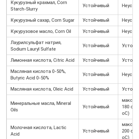
Кукурузный крахмал, Corn
Устойчивый
Неусто
Starch-Slurry
Кукурузный сахар, Corn Sugar
Устойчивый
Неусто
Кукурузовое масло, Corn Oil
Устойчивый
Неусто
Лаурилсульфат натрия,
Устойчивый
Устойч
Sodium Lauryl Sulfate
Лимонная кислота, Citric Acid
Устойчивый
Устойч
Масляная кислота 0-50%,
Устойчивый
Неусто
Butyric Acid 0-50%
Масляная кислота, Oleic Acid
Устойчивый
Устойч
макс. пр
Минеральные масла, Mineral
Устойчивый
180 oF 
Oils
oC)
макс. пр
Молочная кислота, Lactic
Устойчивый
200 oF 
Acid
oC)