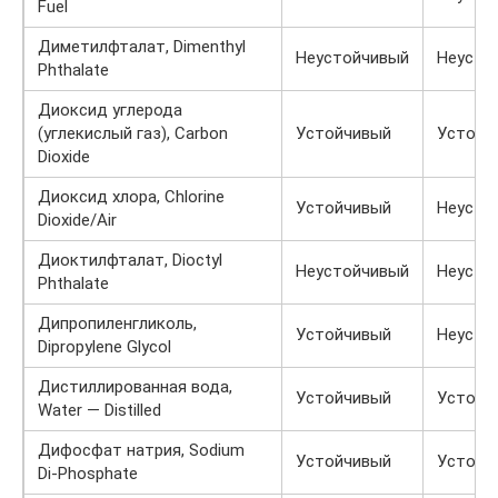
Fuel
Диметилфталат, Dimenthyl
Неустойчивый
Неусто
Phthalate
Диоксид углерода
(углекислый газ), Carbon
Устойчивый
Устойч
Dioxide
Диоксид хлора, Chlorine
Устойчивый
Неусто
Dioxide/Air
Диоктилфталат, Dioctyl
Неустойчивый
Неусто
Phthalate
Дипропиленгликоль,
Устойчивый
Неусто
Dipropylene Glycol
Дистиллированная вода,
Устойчивый
Устойч
Water — Distilled
Дифосфат натрия, Sodium
Устойчивый
Устойч
Di-Phosphate