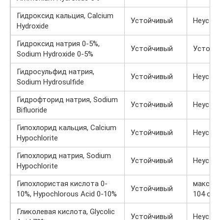
Гидроксид кальция, Calcium
Устойчивый
Неусто
Hydroxide
Гидроксид натрия 0-5%,
Устойчивый
Устойч
Sodium Hydroxide 0-5%
Гидросульфид натрия,
Устойчивый
Неусто
Sodium Hydrosulfide
Гидрофторид натрия, Sodium
Устойчивый
Неусто
Bifluoride
Гипохлорид кальция, Calcium
Устойчивый
Неусто
Hypochlorite
Гипохлорид натрия, Sodium
Устойчивый
Неусто
Hypochlorite
Гипохлористая кислота 0-
макс. пр
Устойчивый
10%, Hypochlorous Acid 0-10%
104 oF 
Гликолевая кислота, Glycolic
Устойчивый
Неусто