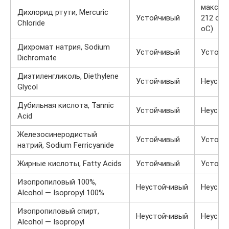
макс. пр
Дихлорид ртути, Mercuric
Устойчивый
212 oF 
Chloride
oC)
Дихромат натрия, Sodium
Устойчивый
Устойч
Dichromate
Диэтиленгликоль, Diethylene
Устойчивый
Неусто
Glycol
Дубильная кислота, Tannic
Устойчивый
Неусто
Acid
Железосинеродистый
Устойчивый
Устойч
натрий, Sodium Ferricyanide
Жирные кислоты, Fatty Acids
Устойчивый
Устойч
Изопропиловый 100%,
Неустойчивый
Неусто
Alcohol — Isopropyl 100%
Изопропиловый спирт,
Неустойчивый
Неусто
Alcohol — Isopropyl