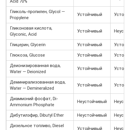
Acid 70%
Гликоль-пропилен, Glycol —
Устойчивый
Устойч
Propylene
Гликоновая кислота,
Устойчивый
Неусто
Glyconic, Acid
Глицерин, Glycerin
Устойчивый
Устойч
Глюкоза, Glucose
Устойчивый
Устойч
Деионизированная вода,
Устойчивый
Устойч
Water — Deionized
Деминирализованная вода,
Устойчивый
Устойч
Water — Demineralized
Диаммоний фосфат, Di-
Неустойчивый
Неусто
Ammonium Phosphate
Дибутилэфир, Dibutyl Ether
Неустойчивый
Неусто
Дизельное топливо, Diesel
Устойчивый
Неусто