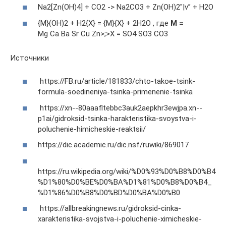
Na2[Zn(OH)4] + CO2 -> Na2CO3 + Zn(OH)2″|v” + H2O
{M}(OH)2 + H2{X} = {M}{X} + 2H2O , где
M =
Mg Ca Ba Sr Cu Zn>;>X = SO4 SO3 CO3
Источники
https://FB.ru/article/181833/chto-takoe-tsink-
formula-soedineniya-tsinka-primenenie-tsinka
https://xn--80aaafltebbc3auk2aepkhr3ewjpa.xn--
p1ai/gidroksid-tsinka-harakteristika-svoystva-i-
poluchenie-himicheskie-reaktsii/
https://dic.academic.ru/dic.nsf/ruwiki/869017
https://ru.wikipedia.org/wiki/%D0%93%D0%B8%D0%B4
%D1%80%D0%BE%D0%BA%D1%81%D0%B8%D0%B4_
%D1%86%D0%B8%D0%BD%D0%BA%D0%B0
https://allbreakingnews.ru/gidroksid-cinka-
xarakteristika-svojstva-i-poluchenie-ximicheskie-