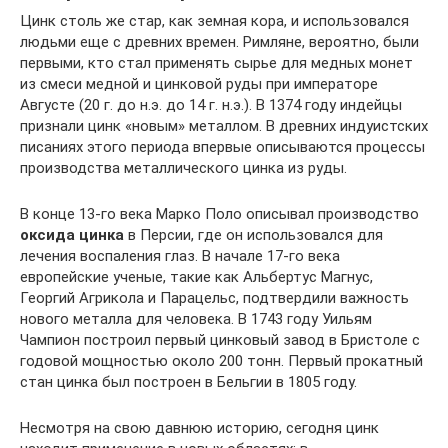
Цинк столь же стар, как земная кора, и использовался
людьми еще с древних времен. Римляне, вероятно, были
первыми, кто стал применять сырье для медных монет
из смеси медной и цинковой руды при императоре
Августе (20 г. до н.э. до 14 г. н.э.). В 1374 году индейцы
признали цинк «новым» металлом. В древних индуистских
писаниях этого периода впервые описываются процессы
производства металлического цинка из руды.
В конце 13-го века Марко Поло описывал производство
оксида цинка
в Персии, где он использовался для
лечения воспаления глаз. В начале 17-го века
европейские ученые, такие как Альбертус Магнус,
Георгий Агрикола и Парацельс, подтвердили важность
нового металла для человека. В 1743 году Уильям
Чампион построил первый цинковый завод в Бристоле с
годовой мощностью около 200 тонн. Первый прокатный
стан цинка был построен в Бельгии в 1805 году.
Несмотря на свою давнюю историю, сегодня цинк