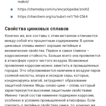
reakcii/
https://chemiday.com/ru/encyclopedia/znoh2
https://charchem.org/ru/subst-ref/?id=2564
Свойства цинковых сплавов
Конечно же, все составы с этим металлом отличаются
между собой его процентным содержанием. В целом
цинковые сплавы имеют хорошие литейные и
механические свойства. Первое и самое главное –
коррозионная стойкость. Больше всего она проявляется
в атмосфере сухого чистого воздуха. Возможные
проявления коррозии можно заметить в промышленных
городах. Это обуславливается наличием в воздухе паров
соляной кислоты, хлора и оксидов серы, которые,
конденсируясь влагой, затрудняют образование
защитной пленки. Медь-олово-цинк – сплав, который
характеризуется высокими защитными свойствами.
Именно такой состав наименее подвержен коррозии,
особенно в условиях промышленной атмосферы. Если
говорить о литейных свойствах цинка, то, конечно же,