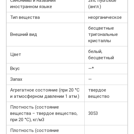
Синонимы и названия
zinc hydroxide
иностранном языке
(англ.)
Тип вещества
неорганическое
бесцветные
Внешний вид
тригональные
кристаллы
белый,
Цвет
бесцветный
Вкус
—*
Запах
—
Агрегатное состояние (при 20 °C
твердое
и атмосферном давлении 1 атм.)
вещество
Плотность (состояние
вещества – твердое вещество,
3053
при 20 °C), кг/м3
Плотность (состояние