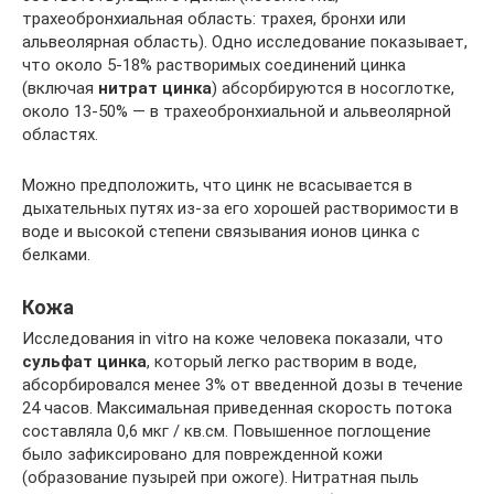
трахеобронхиальная область: трахея, бронхи или
альвеолярная область). Одно исследование показывает,
что около 5-18% растворимых соединений цинка
(включая
нитрат цинка
) абсорбируются в носоглотке,
около 13-50% — в трахеобронхиальной и альвеолярной
областях.
Можно предположить, что цинк не всасывается в
дыхательных путях из-за его хорошей растворимости в
воде и высокой степени связывания ионов цинка с
белками.
Кожа
Исследования in vitro на коже человека показали, что
сульфат цинка
, который легко растворим в воде,
абсорбировался менее 3% от введенной дозы в течение
24 часов. Максимальная приведенная скорость потока
составляла 0,6 мкг / кв.см. Повышенное поглощение
было зафиксировано для поврежденной кожи
(образование пузырей при ожоге). Нитратная пыль