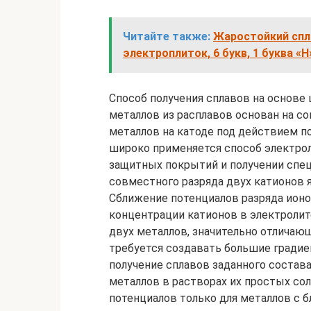
Читайте также:
Жаростойкий спла
электроплиток, 6 букв, 1 буква «Н
Способ получения сплавов на основ
металлов из расплавов основан на с
металлов на катоде под действием п
широко применяется способ электро
защитных покрытий и получении спе
совместного разряда двух катионов я
Сближение потенциалов разряда ионо
концентрации катионов в электролит
двух металлов, значительно отличаю
требуется создавать большие градие
получение сплавов заданного состав
металлов в растворах их простых с
потенциалов только для металлов с 