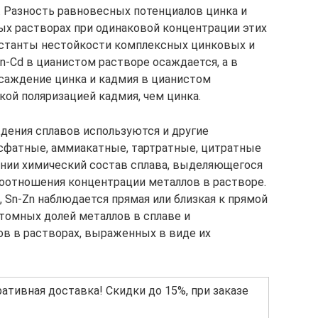
. Разность равновесных потенциалов цинка и
тых растворах при одинаковой концентрации этих
онстанты нестойкости комплексных цинковых и
n-Cd в цианистом растворе осаждается, а в
саждение цинка и кадмия в цианистом
кой поляризацией кадмия, чем цинка.
дения сплавов используются и другие
фатные, аммиакатные, тартратные, цитратные
ении химический состав сплава, выделяющегося
 соотношения концентрации металлов в растворе.
, Sn-Zn наблюдается прямая или близкая к прямой
омных долей металлов в сплаве и
в в растворах, выраженных в виде их
тивная доставка! Скидки до 15%, при заказе