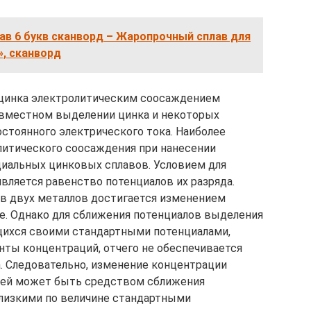
в 6 букв сканворд – Жаропрочный сплав для
», сканворд
е цинка электролитическим соосаждением
овместном выделении цинка и некоторых
остоянного электрического тока. Наиболее
литического соосаждения при нанесении
циальных цинковых сплавов. Условием для
вляется равенство потенциалов их разряда.
в двух металлов достигается изменением
е. Однако для сближения потенциалов выделения
щихся своими стандартными потенциалами,
нты концентраций, отчего не обеспечивается
а. Следовательно, изменение концентрации
олей может быть средством сближения
близкими по величине стандартными