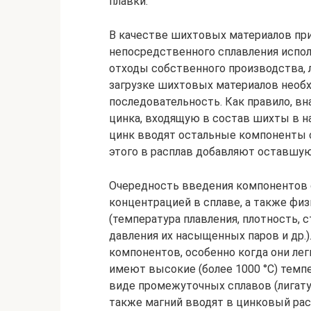
плавки.
В качестве шихтовых материалов пр
непосредственного сплавления испо
отходы собственного производства, 
загрузке шихтовых материалов необ
последовательность. Как правило, в
цинка, входящую в состав шихты в н
цинк вводят остальные компоненты сп
этого в расплав добавляют оставшую
Очередность введения компонентов с
концентрацией в сплаве, а также ф
(температура плавления, плотность, 
давления их насыщенных паров и др.
компонентов, особенно когда они легк
имеют высокие (более 1000 °С) темпер
виде промежуточных сплавов (лигатур
также магний вводят в цинковый ра