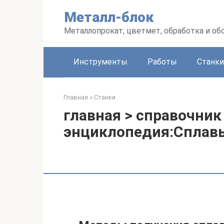
Перейти
Металл-блок
к
контенту
Металлопрокат, цветмет, обработка и об
Инструменты
Работы
Станки
Главная
»
Станки
главная > справочник
энциклопедия:Сплав