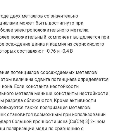
оде двух металлов со значительно
циалами может быть достигнуто при
 более электроположительного металла.
более положительный компонент выделяется при
ое осаждение цинка и кадмия из сернокислого
торых составляют -0,76 и -0,4 В
ния потенциалов соосаждаемых металлов
 этом величина сдвига потенциала определяется
иона. Если константа нестойкости
льного металла меньше константы нестойкости
лы разряда сближаются. Кроме активности
пользуется также поляризация металлов.
инк становится возможным при использовании
аря большей прочности иона [Cu(CN) 3] 2-, чем
пени поляризации меди по сравнению с