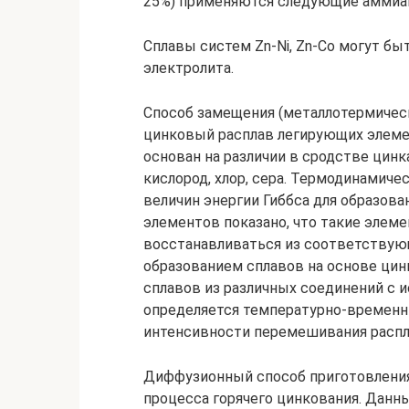
25%) применяются следующие аммиа
Сплавы систем Zn-Ni, Zn-Co могут б
электролита.
Способ замещения (металлотермическ
цинковый расплав легирующих элеме
основан на различии в сродстве цинк
кислород, хлор, сера. Термодинамич
величин энергии Гиббса для образова
элементов показано, что такие элемен
восстанавливаться из соответствующ
образованием сплавов на основе ци
сплавов из различных соединений с 
определяется температурно-временн
интенсивности перемешивания расплав
Диффузионный способ приготовления
процесса горячего цинкования. Дан