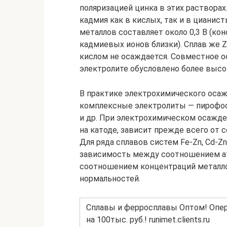
поляризацией цинка в этих растворах
кадмия как в кислых, так и в цианис
металлов составляет около 0,3 В (к
кадмиевых ионов близки). Сплав же Z
кислом не осаждается. Совместное о
электролите обусловлено более высо
В практике электрохимического осаж
комплексные электролиты — пирофос
и др. При электрохимическом осажд
на катоде, зависит прежде всего от
Для ряда сплавов систем Fe-Zn, Cd-Zn
зависимость между соотношением ат
соотношением концентраций металло
нормальностей.
Сплавы и ферросплавы Оптом! Опера
на 100тыс. руб.! runimet.clients.ru