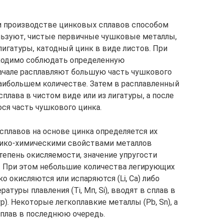
и производстве цинковых сплавов способом
льзуют, чистые первичные чушковые металлы,
лигатуры, катодный цинк в виде листов. При
ходимо соблюдать определенную
начале расплавляют большую часть чушкового
аибольшем количестве. Затем в расплавленный
лава в чистом виде или из лигатуры, а после
ся часть чушкового цинка.
плавов на основе цинка определяется их
изико-химическими свойствами металлов
степень окисляемости, значение упругости
). При этом небольшие количества легирующих
о окисляются или испаряются (Li, Са) либо
атуры плавления (Ti, Мп, Si), вводят в сплав в
). Некоторые легкоплавкие металлы (Pb, Sn), а
сплав в последнюю очередь.