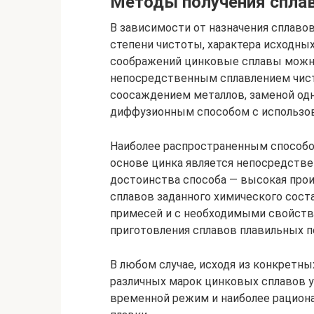
Методы получения спла
В зависимости от назначения сплаво
степени чистоты, характера исходны
соображений цинковые сплавы можн
непосредственным сплавлением чист
соосаждением металлов, заменой одн
диффузионным способом с использо
Наиболее распространенным способо
основе цинка является непосредстве
достоинства способа — высокая про
сплавов заданного химического сос
примесей и с необходимыми свойств
приготовления сплавов плавильных п
В любом случае, исходя из конкретны
различных марок цинковых сплавов 
временной режим и наиболее рацион