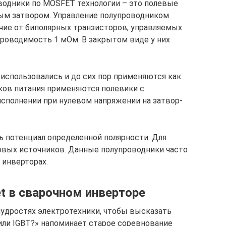
водники по MOSFET технологии – это полевые
ым затвором. Управление полупроводником
чие от биполярных транзисторов, управляемых
роводимость 1 мОм. В закрытом виде у них
использовались и до сих пор применяются как
ков питания применяются полевики с
сполнении при нулевом напряжении на затвор-
ь потенциал определенной полярности. Для
овых источников. Данные полупроводники часто
 инверторах.
et в сварочном инверторе
мудростях электротехники, чтобы высказать
или IGBT?» напоминает старое соревнование