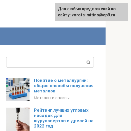
Для любых предложений по
сайту: vorota-mitino@cp9.ru
Поиск:
Понятие о металлургии:
общие способы получения
металлов
Металлы и сплавы
Рейтинг лучших угловых
насадок для
шуруповертов и дрелей на
2022 год