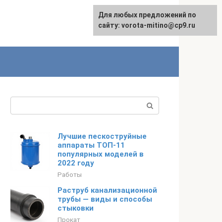
Для любых предложений по
сайту: vorota-mitino@cp9.ru
Поиск:
Лучшие пескоструйные
аппараты ТОП-11
популярных моделей в
2022 году
Работы
Раструб канализационной
трубы — виды и способы
стыковки
Прокат