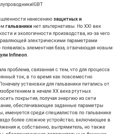
олупроводникиIGBT
мышленности нанесению
защитных и
ом
гальваники
нет альтернативы. Но XXI век
ости и экологичности производства, из-за чего
управляющей электрическими параметрами
о появилась элементная база, отвечающая новым
ули Infineon
.
ла проблема, связанная с тем, что для процесса
янный ток, в то время как повсеместно
Поначалу установки для гальваники питались от
изобретением в начале XX века ртутных
сить покрытия, получая энергию из сети
ование, обеспечивающее заданные параметры
ы, именуется среди специалистов по гальванике
раздо более сложное устройство, включающее в
яжения и, собственно, выпрямитель, но также