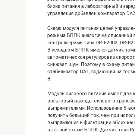
блока питания в лабораторный и заря
управления добавлен компаратор DA2
Схема модуля питания цепей управле
режима БППК аналогична описанной 
контроллерами типа DR-B2002, DR-B20
В исходном БППК имелся датчик темп
автоматическая регулировка скорос
снижает шум. Поэтому в схему питан
стабилизатор DA1, подающий на терм
В.
Модуль силового питания имеет два к
вольтовый выходы силового трансф
выпрямителями. Использование 5-во
получить больший ток, чем при испо
выпрямления и фильтрации обеих ка
штатной схеме БППК. Датчик тока R