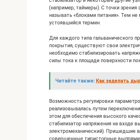
стабилизатор и некоторые другие у
(например, таймеры). С точки зрения
называть «блоками питания». Тем не
устоявшийся термин.
Для каждого типа гальванического п
покрытия, существуют свои электрич
необходимо стабилизировать напряже
силы тока к площади поверхности по
Читайте также:
Как заделать дыр
Возможность регулировки параметро
реализовывалась путем переключени
этом для обеспечения высокого кач
стабилизатор напряжения на входе в
электромеханический). Пришедшие в 
совершенные тиристорные выпрямит