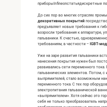
приборыInfineonстатьядискретные п
До сих пор во многих отраслях про
декоративных покрытий
посредств
предъявляет новые требования к гибк
возросли требования к аппаратуре, 
гальваники. К счастью, одновременн
требованиям, в частности –
IGBT-мод
Уже на заре развития гальваники вста
нанесения покрытия нужен был посто
развивались сети переменного тока. 
гальванических элементов. Потом, с 
выпрямителей, стало возможным нано
переменного тока. С тех пор оборуд
электропитания гальванической ванн
«выпрямителем». Хотя сейчас это го
себя не только преобразователь напр