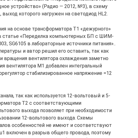
дное устройство» (Радио — 2012, №3), в схему
, выход которого нагружен на светодиод HL2.
ния на основе трансформатора Т1 «дежурного»
в статье «Переделка компьютерных БП с ШИМ-
03, SG6105 в лабораторные источники питания»..
ературы и автор решил его оставить, так как
ти вращения вентилятора охлаждения заметно
ия вентилятора М1 добавлен интегральный
орегулятор стабилизированное напряжение =12
анала, так как используется 12-вольтовый и 5-
орматора Т2 с соответствующими
льтового выхода позволяет при необходимости
льзовании 12-вольтового выхода. Схемы
налов особенностей не имеют и соответствуют
ш1 включен в разрыв общего провода, поэтому