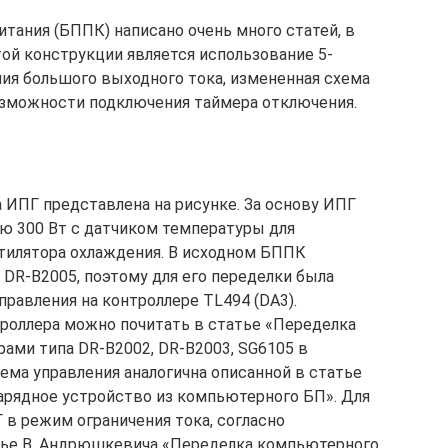
тания (БППК) написано очень много статей, в
той конструкции является использование 5-
ия большого выходного тока, измененная схема
возможности подключения таймера отключения.
 ИПГ представлена на рисунке. За основу ИПГ
ю 300 Вт с датчиком температуры для
тилятора охлаждения. В исходном БППК
DR-B2005, поэтому для его переделки была
правления на контроллере TL494 (DA3).
роллера можно почитать в статье «Переделка
ми типа DR-B2002, DR-B2003, SG6105 в
ема управления аналогична описанной в статье
арядное устройство из компьютерного БП». Для
 в режим ограничения тока, согласно
ье В. Андрюшкевича «Переделка компьютерного