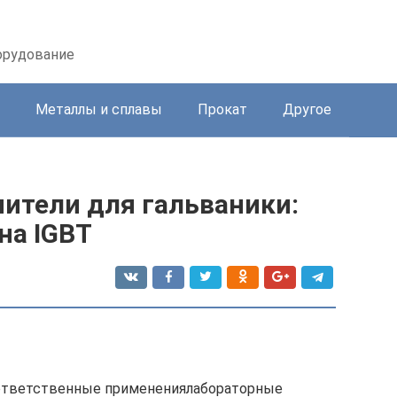
орудование
Металлы и сплавы
Прокат
Другое
тели для гальваники:
на IGBT
ответственные применениялабораторные