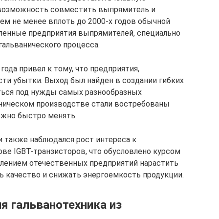
 возможность совместить выпрямитель и
ем не менее вплоть до 2000-х годов обычной
ленные предприятия выпрямителей, специально
гальванического процесса.
ода привел к тому, что предприятия,
сти убытки. Выход был найден в создании гибких
ться под нужды самых разнообразных
ьваническом производстве стали востребованы
жно быстро менять.
и также наблюдался рост интереса к
ове IGBT-транзисторов, что обусловлено курсом
млением отечественных предприятий нарастить
ть качество и снижать энергоемкость продукции.
я гальванотехника из