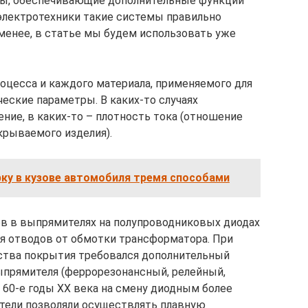
злы, обеспечивающие дополнительные функции
 электротехники такие системы правильно
 менее, в статье мы будем использовать уже
роцесса и каждого материала, применяемого для
еские параметры. В каких-то случаях
ние, в каких-то – плотность тока (отношение
крываемого изделия).
ку в кузове автомобиля тремя способами
в в выпрямителях на полупроводниковых диодах
я отводов от обмотки трансформатора. При
ества покрытия требовался дополнительный
ыпрямителя (феррорезонансный, релейный,
60-е годы XX века на смену диодным более
ели позволяли осуществлять плавную