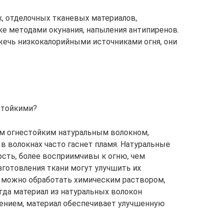
, отделочных тканевых материалов,
е методами окунания, напыления антипиренов.
жечь низкокалорийными источниками огня, они
стойкими?
ым огнестойким натуральным волокном,
 в волокнах часто гаснет пламя. Натуральные
ерсть, более восприимчивы к огню, чем
зготовления ткани могут улучшить их
а можно обработать химическим раствором,
гда материал из натуральных волокон
тением, материал обеспечивает улучшенную