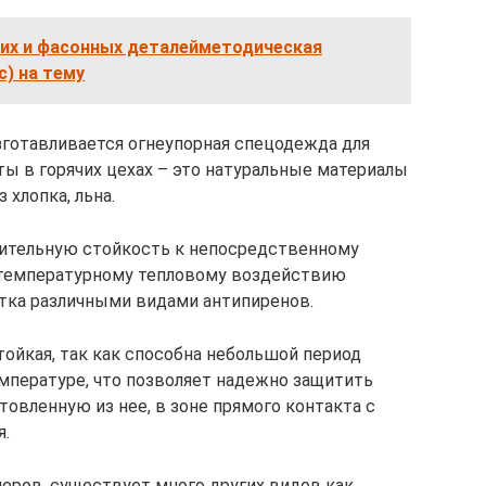
ких и фасонных деталейметодическая
с) на тему
изготавливается огнеупорная спецодежда для
ы в горячих цехах – это натуральные материалы
 хлопка, льна.
нительную стойкость к непосредственному
отемпературному тепловому воздействию
тка различными видами антипиренов.
тойкая, так как способна небольшой период
мпературе, что позволяет надежно защитить
товленную из нее, в зоне прямого контакта с
я.
еров, существует много других видов как