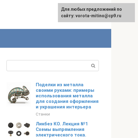
Для любых предложений по
сайту: vorota-mitino@cp9.ru
Поиск:
Поделки из металла
своими руками: примеры
использования металла
для создания оформления
и украшения интерьера
Станки
Ликбез КО. Лекция №1
Схемы выпрямления
электрического тока.