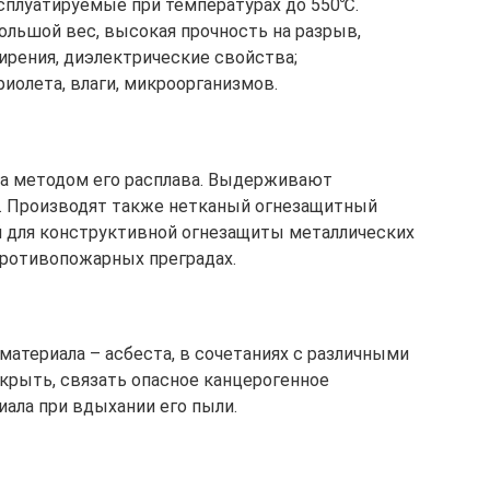
ксплуатируемые при температурах до 550℃.
ольшой вес, высокая прочность на разрыв,
рения, диэлектрические свойства;
иолета, влаги, микроорганизмов.
та методом его расплава. Выдерживают
. Производят также нетканый огнезащитный
й для конструктивной огнезащиты металлических
противопожарных преградах.
атериала – асбеста, в сочетаниях с различными
крыть, связать опасное канцерогенное
иала при вдыхании его пыли.