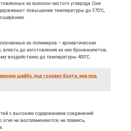
отовленных из волокон чистого углерода. Они
ыдерживают повышение температуры до 370℃,
асширению.
получаемые из полимеров – ароматических
 вплоть до изготовления из них бронежилетов;
вому воздействию до температуры 400℃.
верную шайбу, под головку болта, или под
итей с высоким содержанием соединений
 огня не воспламеняются, не плавясь,
х.