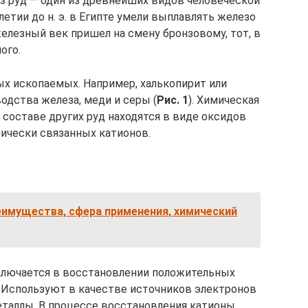
з руд — один из древнейших видов человеческой
етии до н. э. в Египте умели выплавлять железо
елезный век пришел на смену бронзовому, тот, в
ого.
х ископаемых. Например, халькопирит или
одства железа, меди и серы (
Рис. 1
). Химическая
 составе других руд находятся в виде оксидов
мически связанных катионов.
еимущества, сфера применения, химический
ключается в восстановлении положительных
 Используют в качестве источников электронов
металлы. В процессе восстановления катионы