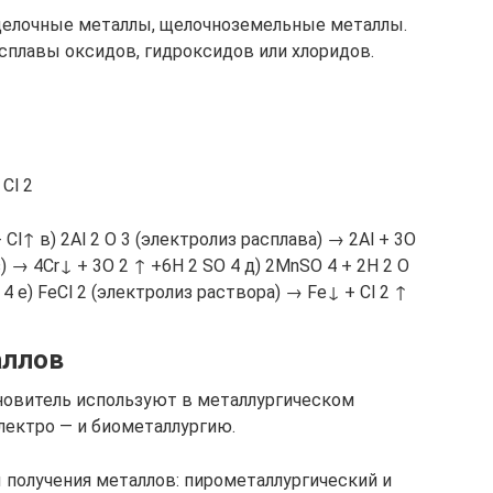
елочные металлы, щелочноземельные металлы.
сплавы оксидов, гидроксидов или хлоридов.
Cl 2
 Cl↑ в) 2Al 2 O 3 (электролиз расплава) → 2Al + 3O
из) → 4Cr↓ + 3O 2 ↑ +6H 2 SO 4 д) 2MnSO 4 + 2H 2 O
4 е) FeCl 2 (электролиз раствора) → Fe↓ + Cl 2 ↑
аллов
ановитель используют в металлургическом
электро — и биометаллургию.
получения металлов: пирометаллургический и