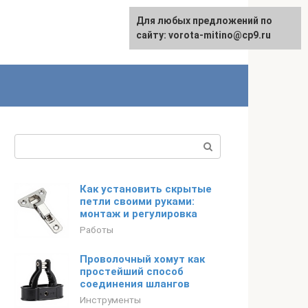
Для любых предложений по
сайту: vorota-mitino@cp9.ru
Поиск:
Как установить скрытые
петли своими руками:
монтаж и регулировка
Работы
Проволочный хомут как
простейший способ
соединения шлангов
Инструменты