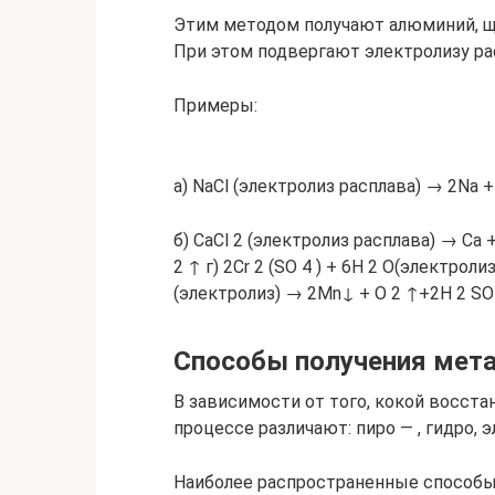
Этим методом получают алюминий, щ
При этом подвергают электролизу ра
Примеры:
а) NaCl (электролиз расплава) → 2Na + 
б) CaCl 2 (электролиз расплава) → Ca +
2 ↑ г) 2Cr 2 (SO 4 ) + 6H 2 O(электрол
(электролиз) → 2Mn↓ + O 2 ↑+2H 2 SO 
Способы получения мет
В зависимости от того, кокой восст
процессе различают: пиро — , гидро, 
Наиболее распространенные способы 