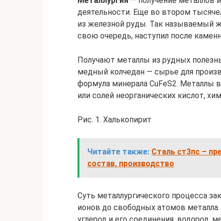
Металлургия
— получение металлов и
деятельности. Еще во втором тысячел
из железной руды. Так называемый ж
свою очередь, наступил после каменн
Получают металлы из рудных полезны
медный колчедан — сырье для произв
формула минерала CuFeS2. Металлы в
или солей неорганических кислот, хи
Рис. 1. Халькопирит
Читайте также:
Сталь ст3пс – пр
состав, производство
Суть металлургического процесса за
ионов до свободных атомов металла.
углерод и его соединения, водород, 