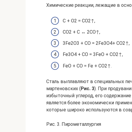
Химические реакции, лежащие в осно
C + O2 = CO2↑,
CO2 + C ↔ 2CO↑,
3Fe2O3 + CO = 2Fe3O4+ CO2↑,
Fe3O4 + CO = 3FeO + CO2↑,
FeO + CO = Fe + CO2↑.
Сталь выплавляют в специальных печ
мартеновских (
Рис. 3
). При продуван
избыточный углерод, его содержание
является более экономически применим
которые широко используются в со
Рис. 3. Пирометаллургия