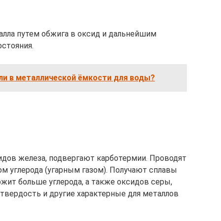
лла путем обжига в оксид и дальнейшим
остояния.
ли в металлической ёмкости для воды?
идов железа, подвергают карботермии. Проводят
м углерода (угарным газом). Получают сплавы
ржит больше углерода, а также оксидов серы,
 твердость и другие характерные для металлов