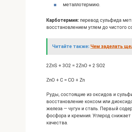
металлотермию.
Карботермия:
перевод сульфида мета
восстановлением углем до чистого с
Читайте также:
Чем заделать ще
2ZnS + 3O2 = 2ZnO + 2 SO2
ZnO + C = CO + Zn
Руды, состоящие из оксидов и сульф
восстановление коксом или диоксидо
железа — чугун и сталь. Первый соде
фосфора и кремния. Углерод снижает
качества.