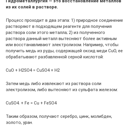
Гидрометаллургия — это восстановление металлов
из их солей в растворе.
Процесс проходит в два этапа: 1) природное соединение
растворяют в подходящем реагенте для получения
раствора соли этого металла; 2) из полученного
раствора данный металл вытесняют более активным
или восстанавливают электролизом. Например, чтобы
получить медь из руды, содержащей оксид меди СuО, ее
обрабатывают разбавленной серной кислотой:
СuО + Н2SО4 = СuSO4 + Н2
Затем медь либо извлекают из раствора соли
электролизом, либо вытесняют из сульфата железом:
СuSO4. + Fе = Сu + FеSO4
Таким образом, получают серебро, цинк, молибден,
золото, уран.