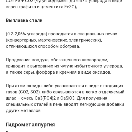
CO= Fe + CO2 (чугун содержит до 6,67% углерода в виде
зерен графита и цементита Fe3C);
Выплавка стали
(0,2-2,06% углерода) проводится в специальных печах
(конвертерных, мартеновских, электрических),
отличающихся способом обогрева.
Продувание воздуха, обогащенного кислородом,
приводит к выгоранию из чугуна избыточного углерода,
а также серы, фосфора и кремния в виде оксидов.
При этом оксиды либо улавливаются в виде отходящих
газов (CO2, SO2), либо связываются в легко отделяемый
шлак – смесь Ca3(PO4)2 и CaSiO3. Для получения
специальных сталей в печь вводят легирующие добавки
других металлов.
Гидрометаллургия