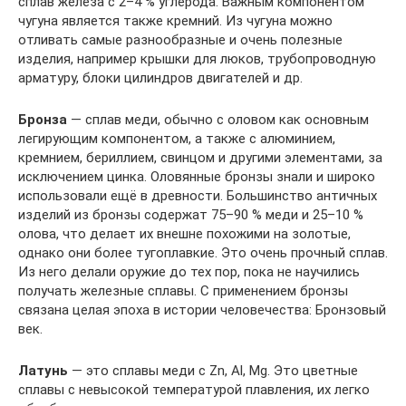
сплав железа с 2–4 % углерода. Важным компонентом
чугуна является также кремний. Из чугуна можно
отливать самые разнообразные и очень полезные
изделия, например крышки для люков, трубопроводную
арматуру, блоки цилиндров двигателей и др.
Бронза
— сплав меди, обычно с оловом как основным
легирующим компонентом, а также с алюминием,
кремнием, бериллием, свинцом и другими элементами, за
исключением цинка. Оловянные бронзы знали и широко
использовали ещё в древности. Большинство античных
изделий из бронзы содержат 75–90 % меди и 25–10 %
олова, что делает их внешне похожими на золотые,
однако они более тугоплавкие. Это очень прочный сплав.
Из него делали оружие до тех пор, пока не научились
получать железные сплавы. С применением бронзы
связана целая эпоха в истории человечества: Бронзовый
век.
Латунь
— это сплавы меди с Zn, Al, Mg. Это цветные
сплавы с невысокой температурой плавления, их легко