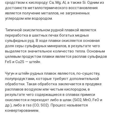
сродством к кислороду: Ca; Mg; Al, а также Si. Одним из
достоинств металлотермического восстановления
является получение металлов, не загрязненных
углеродом или водородом.
Типичной окислительном рудной плавкой является
переработка в шахтных печах богатых медных
сульфидных руд. В ходе плавки окисляется основная
доля серы сульфидных минералов, в результате чего
выделяется значительное количество тепла. Основным
целевым продуктом плавки является расплав сульфидов
FeS и Cu2S — штейн.
Чугун и штейн рудных плавок являются, по-существу,
полупродуктами, которые требуют дополнительной
обработки. Такая обработка заключается в продувке
расплавов воздухом или чистым кислородом, в
результате чего содержащиеся в сплавах примеси
окисляются и переходят либо в шлак (SiO2; MnO; FeO и
др.), либо в газ (СО; SO2). Процесс называется
конвертированием.