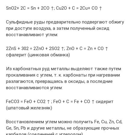
SnО2+ 2С = Sn + 2СО ↑; Cu2O + С = 2Cu+ СО ↑
Сульфидные руды предварительно подвергают обжигу
при доступе воздуха, а затем полученный оксид
восстанавливают углем:
2ZnS + 302 = 2ZnО + 2SO2 ↑; ZnО + С = Zn + СО ↑
сфалерит (цинковая обманка)
Из карбонатных руд металлы выделяют также путем
прокаливания с углем, т. к. карбонаты при нагревании
разлагаются, превращаясь в оксиды, а последние
восстанавливаются углем:
FeСO3 = FеО + СO2 ↑ ; FеО + С = Fе + СО ↑ сидерит
(шпатовый железняк)
Восстановлением углем можно получить Fе, Сu, Zn, Сd,
Ge, Sn, Рb и другие металлы, не образующие прочных
карбидов (соединений с углеродом).