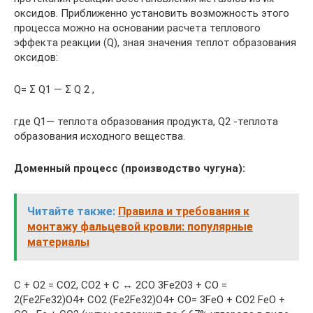
оксидов. Приближенно установить возможность этого
процесса можно на основании расчета теплового
эффекта реакции (Q), зная значения теплот образования
оксидов:
Q= Σ Q1 — Σ Q 2 ,
где Q1— теплота образования продукта, Q2 -теплота
образования исходного вещества.
Доменный процесс (производство чугуна):
Читайте также:
Правила и требования к
монтажу фальцевой кровли: популярные
материалы
C + O2 = CO2, CO2 + C ↔ 2CO 3Fe2O3 + CO =
2(Fe2Fe32)O4+ CO2 (Fe2Fe32)O4+ CO= 3FeO + CO2 FeO +