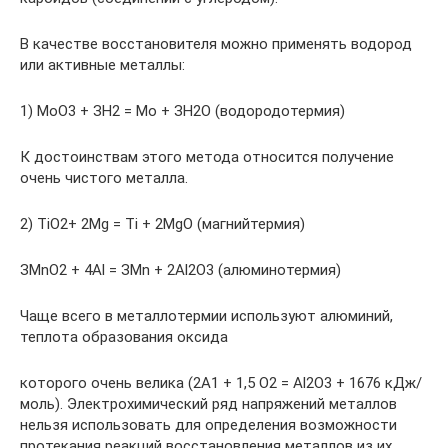
В качестве восстановителя можно применять водород
или активные металлы:
1) МоO3 + ЗН2 = Мо + ЗН2O (водородотермия)
К достоинствам этого метода относится получение
очень чистого металла.
2) TiO2+ 2Мg = Тi + 2МgO (магнийтермия)
ЗМnO2 + 4Аl = ЗМn + 2Аl2O3 (алюминотермия)
Чаще всего в металлотермии используют алюминий,
теплота образования оксида
которого очень велика (2А1 + 1,5 O2 = Аl2O3 + 1676 кДж/
моль). Электрохимический ряд напряжений металлов
нельзя использовать для определения возможности
протекания реакций восстановления металлов из их