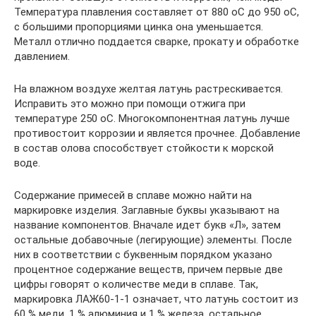
Температура плавления составляет от 880 оС до 950 оС,
с большими пропорциями цинка она уменьшается.
Металл отлично поддается сварке, прокату и обработке
давлением.
На влажном воздухе желтая латунь растрескивается.
Исправить это можно при помощи отжига при
температуре 250 оС. Многокомпонентная латунь лучше
противостоит коррозии и является прочнее. Добавление
в состав олова способствует стойкости к морской
воде.
Содержание примесей в сплаве можно найти на
маркировке изделия. Заглавные буквы указывают на
название компонентов. Вначале идет букв «Л», затем
остальные добавочные (легирующие) элементы. После
них в соответствии с буквенным порядком указано
процентное содержание веществ, причем первые две
цифры говорят о количестве меди в сплаве. Так,
маркировка ЛАЖ60-1-1 означает, что латунь состоит из
60 % меди, 1 % алюминия и 1 % железа, остальное