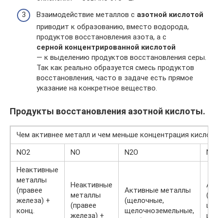
Взаимодействие металлов с
азотной кислотой
приводит к образованию, вместо водорода,
продуктов восстановления азота, а с
серной концентрированной кислотой
— к выделению продуктов восстановления серы.
Так как реально образуется смесь продуктов
восстановления, часто в задаче есть прямое
указание на конкретное вещество.
Продукты восстановления азотной кислоты.
Чем активнее металл и чем меньше концентрация кислот
NO2
NO
N2O
N2
Неактивные
металлы
Неактивные
Ак
(правее
Активные металлы
металлы
(щ
железа) +
(щелочные,
(правее
ще
конц.
щелочноземельные,
железа) +
цин