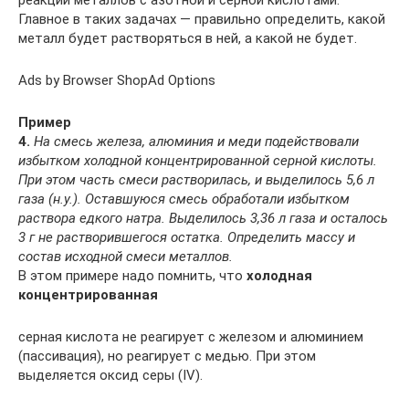
реакции металлов с азотной и серной кислотами.
Главное в таких задачах — правильно определить, какой
металл будет растворяться в ней, а какой не будет.
Ads by Browser ShopAd Options
Пример
4.
На смесь железа, алюминия и меди подействовали
избытком холодной концентрированной серной кислоты.
При этом часть смеси растворилась, и выделилось 5,6 л
газа (н.у.). Оставшуюся смесь обработали избытком
раствора едкого натра. Выделилось 3,36 л газа и осталось
3 г не растворившегося остатка. Определить массу и
состав исходной смеси металлов.
В этом примере надо помнить, что
холодная
концентрированная
серная кислота не реагирует с железом и алюминием
(пассивация), но реагирует с медью. При этом
выделяется оксид серы (IV).