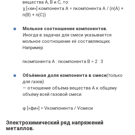
вещества А, В и С, то:
χ [«хи»] компонента А = nкомпонента А / (n(A) +
n(B) + n(С))
Мольное соотношение компонентов.
Иногда в задачах для смеси указывается
мольное соотношение её составляющих.
Например:
nкомпонента А : nкомпонента В = 2 : 3
Объёмная доля компонента в смеси
(только
для газов)
— отношение объёма вещества А к общему
объёму всей газовой смеси.
φ [«фи»] = Vкомпонента / Vсмеси
Электрохимический ряд напряжений
металлов.