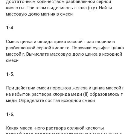
достаточным количеством разбавленной серной
кислоты. При этом выделилось л газа (н.у.). Найти
массовую долю магния в смеси.
1-4.
Смесь цинка и оксида цинка массой г растворили в
разбавленной серной кислоте. Получили сульфат цинка
массой г. Вычислите массовую долю цинка в исходной
смеси.
1-5.
При действии смеси порошков железа и цинка массой г
на избыток раствора хлорида меди (II) образовалось г
меди. Определите состав исходной смеси.
1-6.
Какая масса -ного раствора соляной кислоты