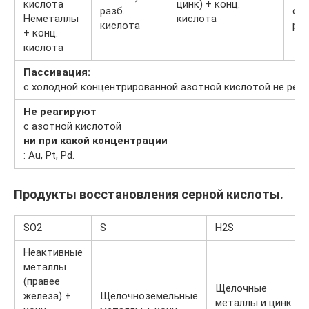
кислота
цинк) + конц.
разб.
ср
Неметаллы
кислота
кислота
ра
+ конц.
кислота
Пассивация:
с холодной концентрированной азотной кислотой не реагирую
Не реагируют
с азотной кислотой
ни при какой концентрации
: Au, Pt, Pd.
Продукты восстановления серной кислоты.
SO2
S
H2S
Неактивные
металлы
(правее
Щелочные
железа) +
Щелочноземельные
металлы и цинк +