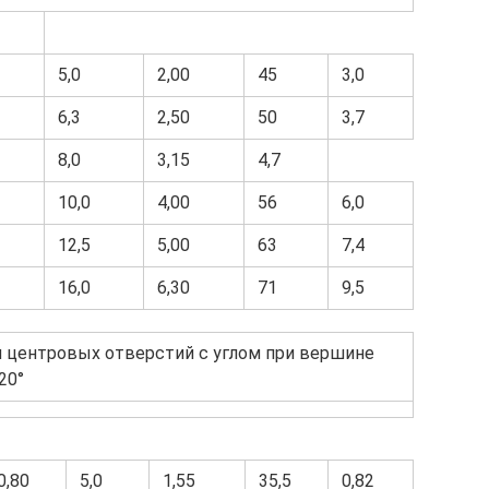
5,0
2,00
45
3,0
6,3
2,50
50
3,7
8,0
3,15
4,7
10,0
4,00
56
6,0
12,5
5,00
63
7,4
16,0
6,30
71
9,5
я центровых отверстий с углом при вершине
20°
0,80
5,0
1,55
35,5
0,82