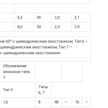
6,3
45
2,0
3,1
8,0
50
2,5
3,9
ине 60° с цилиндрическим хвостовиком; Тип 6 —
 цилиндрическим хвостовиком; Тип 7 —
° с цилиндрическим хвостовиком
Обозначение
зенковки типа
7
Типы
Тип 5
6, 7
1,6
8
48
—
16
—