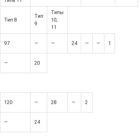
типа 11
Типы
Тип
Тип 8
10,
9
11
97
—
—
24
—
—
1
—
20
120
—
28
—
2
—
24