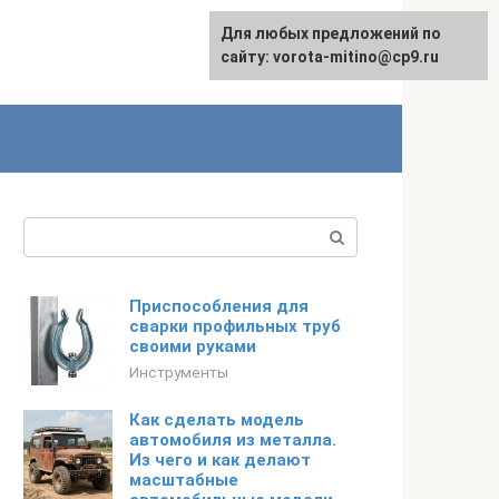
Для любых предложений по
сайту: vorota-mitino@cp9.ru
Поиск:
Приспособления для
сварки профильных труб
своими руками
Инструменты
Как сделать модель
автомобиля из металла.
Из чего и как делают
масштабные