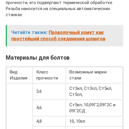
прочности, его подвергают термической обработке.
Резьба наносится на специальных автоматических
станках.
Читайте также:
Проволочный хомут как
простейший способ соединения шлангов
Материалы для болтов
Вид
Класс
Возможные марки
Изделия
прочности
стали
СтЗкп, СтЗсп, Ст5кп,
3,6
Ст5сп,
Ст5кп, 10,09Г2,09Г2С и
4,6
09Г2СД
4,8
10, 10кп