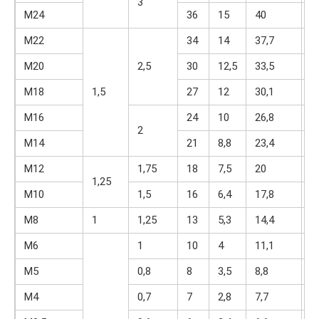
3
М24
36
15
40
3
М22
34
14
37,7
3
М20
2,5
30
12,5
33,5
2
М18
1,5
27
12
30,1
2
М16
24
10
26,8
2
2
М14
21
8,8
23,4
1
М12
1,75
18
7,5
20
1
1,25
М10
1,5
16
6,4
17,8
1
М8
1
1,25
13
5,3
14,4
1
М6
1
10
4
11,1
8
М5
0,8
8
3,5
8,8
6
М4
0,7
7
2,8
7,7
5