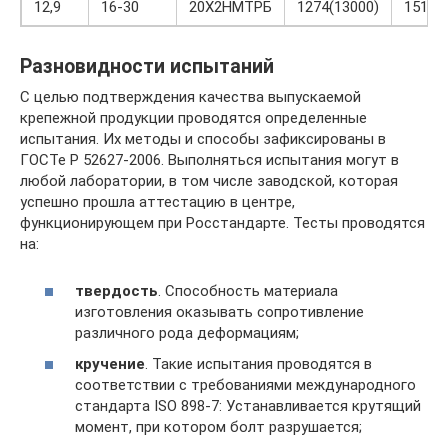
12,9
16-30
20Х2НМТРБ
1274(13000)
1519(
Разновидности испытаний
С целью подтверждения качества выпускаемой
крепежной продукции проводятся определенные
испытания. Их методы и способы зафиксированы в
ГОСТе Р 52627-2006. Выполняться испытания могут в
любой лаборатории, в том числе заводской, которая
успешно прошла аттестацию в центре,
функционирующем при Росстандарте. Тесты проводятся
на:
твердость
. Способность материала
изготовления оказывать сопротивление
различного рода деформациям;
кручение
. Такие испытания проводятся в
соответствии с требованиями международного
стандарта ISO 898-7: Устанавливается крутящий
момент, при котором болт разрушается;