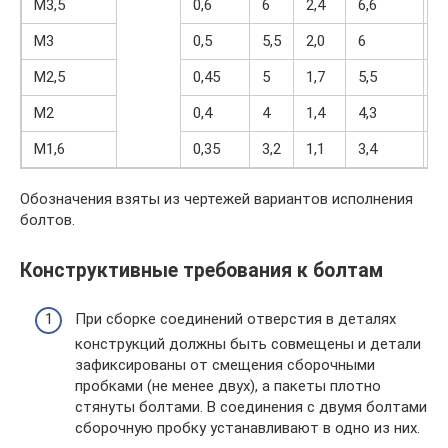
М3,5
0,6
6
2,4
6,6
5
М3
0,5
5,5
2,0
6
4
М2,5
0,45
5
1,7
5,5
4
М2
0,4
4
1,4
4,3
3
М1,6
0,35
3,2
1,1
3,4
2
Обозначения взяты из чертежей вариантов исполнения
болтов.
Конструктивные требования к болтам
При сборке соединений отверстия в деталях
конструкций должны быть совмещены и детали
зафиксированы от смещения сборочными
пробками (не менее двух), а пакеты плотно
стянуты болтами. В соединения с двумя болтами
сборочную пробку устанавливают в одно из них.