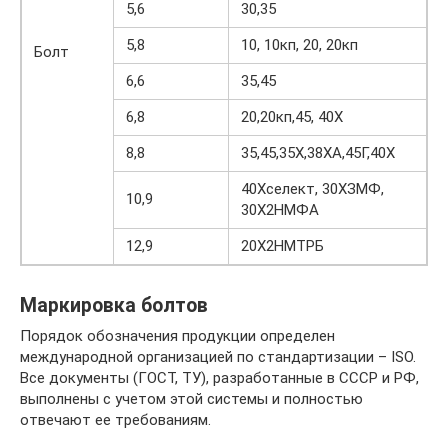
5,6
30,35
5,8
10, 10кп, 20, 20кп
Болт
6,6
35,45
6,8
20,20кп,45, 40Х
8,8
35,45,35Х,38ХА,45Г,40Х
40Хселект, 30ХЗМФ,
10,9
30Х2НМФА
12,9
20Х2НМТРБ
Маркировка болтов
Порядок обозначения продукции определен
международной организацией по стандартизации – ISO.
Все документы (ГОСТ, ТУ), разработанные в СССР и РФ,
выполнены с учетом этой системы и полностью
отвечают ее требованиям.