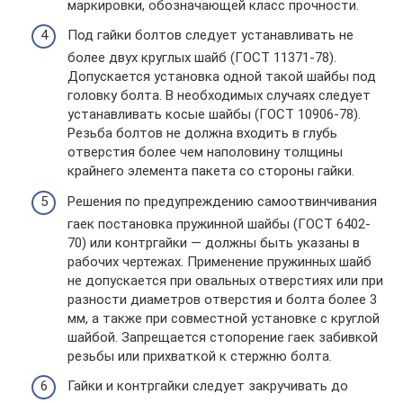
маркировки, обозначающей класс прочности.
Под гайки болтов следует устанавливать не
более двух круглых шайб (ГОСТ 11371-78).
Допускается установка одной такой шайбы под
головку болта. В необхо­димых случаях следует
устанавливать косые шайбы (ГОСТ 10906-78).
Резьба бол­тов не должна входить в глубь
отверстия более чем наполовину толщины
крайнего элемента пакета со стороны гайки.
Решения по предупреждению самоотвинчивания
гаек постановка пружинной шайбы (ГОСТ 6402-
70) или контргайки — должны быть указаны в
рабочих черте­жах. Применение пружинных шайб
не допускается при овальных отверстиях или при
разности диаметров отверстия и болта более 3
мм, а также при совместной установке с круглой
шайбой. Запрещается стопорение гаек забивкой
резьбы или прихваткой к стержню болта.
Гайки и контргайки следует закручивать до