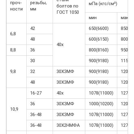
проч-
резьбы,
мПа (кгс/см²)
болтов по
ности
мм
ГОСТ 1050
мин
макс
42
650(6600)
850(86
6,8
48
600(6150)
800(81
40х
8,8
36
800(8160)
950(97
30
900(9180)
1150(
9,8
32
30ХЗМФ
900(9180)
1200(
48
30ХЗМФ
900(9180)
1200(
16-27
40х
1078(11000)
1274(
36
30ХЗМФ
1000(10200)
1200(
10,9
36-48
30ХЗМФ
1078(11000)
1274(
36-48
30Х2НМФА
1078(11000)
1274(