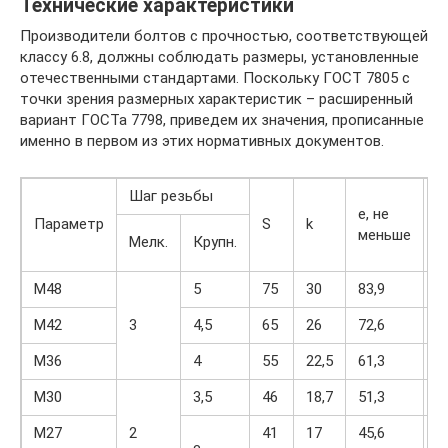
Технические характеристики
Производители болтов с прочностью, соответствующей
классу 6.8, должны соблюдать размеры, установленные
отечественными стандартами. Поскольку ГОСТ 7805 с
точки зрения размерных характеристик – расширенный
вариант ГОСТа 7798, приведем их значения, прописанные
именно в первом из этих нормативных документов.
Шаг резьбы
e, не
Параметр
S
k
d
меньше
Мелк.
Крупн.
М48
5
75
30
83,9
7
М42
3
4,5
65
26
72,6
6
М36
4
55
22,5
61,3
5
М30
3,5
46
18,7
51,3
4
М27
2
41
17
45,6
3