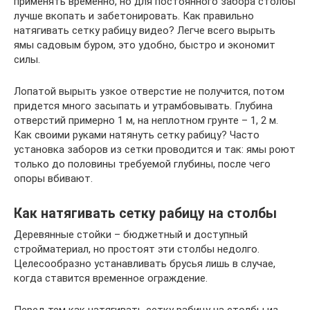
применять временно, но для постоянного забора столбы
лучше вкопать и забетонировать. Как правильно
натягивать сетку рабицу видео? Легче всего вырыть
ямы садовым буром, это удобно, быстро и экономит
силы.
Лопатой вырыть узкое отверстие не получится, потом
придется много засыпать и утрамбовывать. Глубина
отверстий примерно 1 м, на неплотном грунте – 1, 2 м.
Как своими руками натянуть сетку рабицу? Часто
установка заборов из сетки проводится и так: ямы роют
только до половины требуемой глубины, после чего
опоры вбивают.
Как натягивать сетку рабицу на столбы
Деревянные стойки – бюджетный и доступный
стройматериал, но простоят эти столбы недолго.
Целесообразно устанавливать брусья лишь в случае,
когда ставится временное ограждение.
Перед тем как натягивать сетку рабицу на столбы из