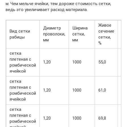
м. Чем мельче ячейки, тем дороже стоимость сетки,
ведь это увеличивает расход материала.
Живое
Диаметр
Ширина
Ра
Вид сетки
сечение
проволоки,
сетки,
ма
рабицы
сетки,
мм
мм
се
%
сетка
плетеная с
1,20
1000
55,0
4,
ромбической
ячейкой
сетка
плетеная с
1,20
1000
61,0
33
ромбической
ячейкой
сетка
плетеная с
1,20
1000
69,8
2,
ромбической