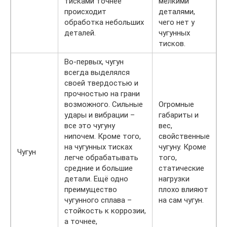
тисками точнее
мелкими
происходит
деталями,
обработка небольших
чего нет у
деталей.
чугунных
тисков.
Во-первых, чугун
всегда выделялся
своей твердостью и
прочностью на грани
возможного. Сильные
Огромные
удары и вибрации –
габариты и
все это чугуну
вес,
нипочем. Кроме того,
свойственные
на чугунных тисках
чугуну. Кроме
Чугун
легче обрабатывать
того,
средние и большие
статические
детали. Ещё одно
нагрузки
преимущество
плохо влияют
чугунного сплава –
на сам чугун.
стойкость к коррозии,
а точнее,