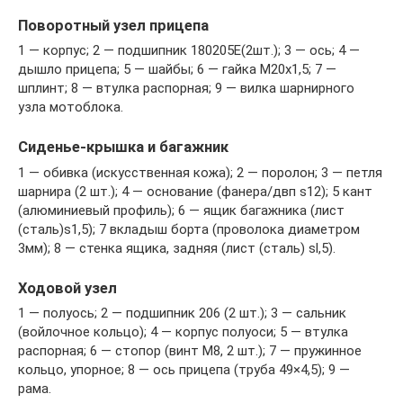
Поворотный узел прицепа
1 — корпус; 2 — подшипник 180205Е(2шт.); 3 — ось; 4 —
дышло прицепа; 5 — шайбы; 6 — гайка М20х1,5; 7 —
шплинт; 8 — втулка распорная; 9 — вилка шарнирного
узла мотоблока.
Сиденье-крышка и багажник
1 — обивка (искусственная кожа); 2 — поролон; 3 — петля
шарнира (2 шт.); 4 — основание (фанера/двп s12); 5 кант
(алюминиевый профиль); 6 — ящик багажника (лист
(сталь)s1,5); 7 вкладыш борта (проволока диаметром
3мм); 8 — стенка ящика, задняя (лист (сталь) sl,5).
Ходовой узел
1 — полуось; 2 — подшипник 206 (2 шт.); 3 — сальник
(войлочное кольцо); 4 — корпус полуоси; 5 — втулка
распорная; 6 — стопор (винт М8, 2 шт.); 7 — пружинное
кольцо, упорное; 8 — ось прицепа (труба 49×4,5); 9 —
рама.