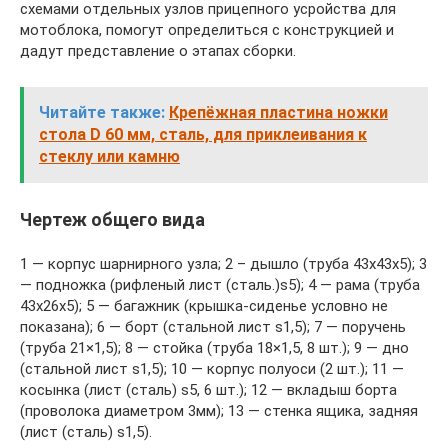
схемами отдельных узлов прицепного усройства для
мотоблока, помогут определиться с конструкцией и
дадут представление о этапах сборки.
Читайте также:
Крепёжная пластина ножки
стола D 60 мм, сталь, для приклеивания к
стеклу или камню
Чертеж общего вида
1 — корпус шарнирного узла; 2 – дышло (труба 43x43x5); 3
— подножка (рифленый лист (сталь.)s5); 4 — рама (труба
43x26x5); 5 — багажник (крышка-сиденье условно не
показана); 6 — борт (стальной лист s1,5); 7 — поручень
(труба 21×1,5); 8 — стойка (труба 18×1,5, 8 шт.); 9 — дно
(стальной лист s1,5); 10 — корпус полуоси (2 шт.); 11 —
косынка (лист (сталь) s5, 6 шт.); 12 — вкладыш борта
(проволока диаметром 3мм); 13 — стенка ящика, задняя
(лист (сталь) s1,5).