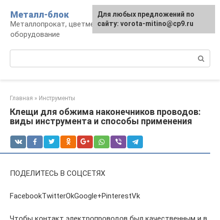
Перейти
Металл-блок
Для любых предложений по
к
Металлопрокат, цветмет, обработка и
сайту: vorota-mitino@cp9.ru
контенту
оборудование
Поиск:
Главная
»
Инструменты
Клещи для обжима наконечников проводов:
виды инструмента и способы применения
ПОДЕЛИТЕСЬ В СОЦСЕТЯХ
FacebookTwitterOkGoogle+PinterestVk
Чтобы контакт электропроводов был качественным и в