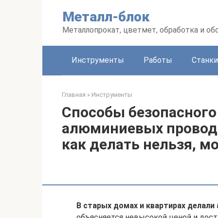
Перейти
Металл-блок
к
контенту
Металлопрокат, цветмет, обработка и об
Инструменты
Работы
Станки
Главная
»
Инструменты
Способы безопасного
алюминиевых проводо
как делать нельзя, м
В старых домах и квартирах делали
объясняется невысокой ценой и дост