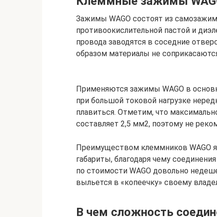
Клеммные зажимы WAG
Зажимы WAGO состоят из самозажимн
противоокислительной пастой и диэ
провода заводятся в соседние отвер
образом материалы не соприкасаются 
Применяются зажимы WAGO в основно
при большой токовой нагрузке неред
плавиться. Отметим, что максималь
составляет 2,5 мм2, поэтому не реко
Преимуществом клеммников WAGO яв
габариты, благодаря чему соединени
по стоимости WAGO довольно недеше
выльется в «копеечку» своему владе
В чем сложность соеди