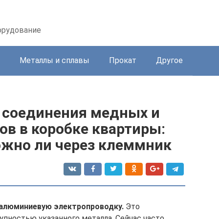
орудование
Металлы и сплавы
Прокат
Другое
 соединения медных и
в в коробке квартиры:
ожно ли через клеммник
 алюминиевую электропроводку.
Это
упностью указанного металла. Сейчас часто