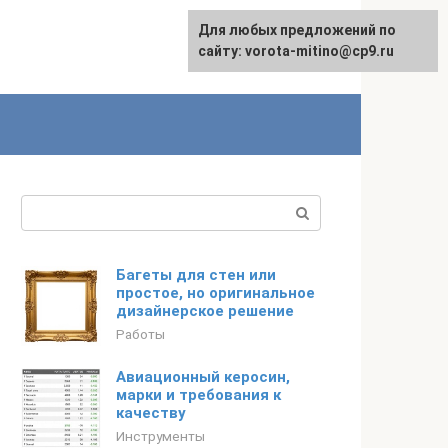
Для любых предложений по
сайту: vorota-mitino@cp9.ru
Поиск:
Багеты для стен или
простое, но оригинальное
дизайнерское решение
Работы
Авиационный керосин,
марки и требования к
качеству
Инструменты