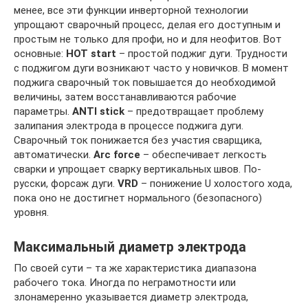
менее, все эти функции инверторной технологии
упрощают сварочный процесс, делая его доступным и
простым не только для профи, но и для неофитов. Вот
основные:
HOT start
– простой поджиг дуги. Трудности
с поджигом дуги возникают часто у новичков. В момент
поджига сварочный ток повышается до необходимой
величины, затем восстанавливаются рабочие
параметры.
ANTI stick
– предотвращает проблему
залипания электрода в процессе поджига дуги.
Сварочный ток понижается без участия сварщика,
автоматически.
Arc force
– обеспечивает легкость
сварки и упрощает сварку вертикальных швов. По-
русски, форсаж дуги.
VRD
– понижение U холостого хода,
пока оно не достигнет нормального (безопасного)
уровня.
Максимальный диаметр электрода
По своей сути – та же характеристика диапазона
рабочего тока. Иногда по неграмотности или
злонамеренно указывается диаметр электрода,