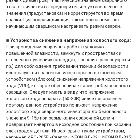
разных диаметров). Фактическое значение сварочного
тока отличается от предварительно установленного
значения (предустановка) и корректируется во время
сварки. Цифровая индикация также очень помогает
начинающим сварщикам настраивать режим сварки.
■
Устройства снижения напряжения холостого хода:
При проведении сварочных работ в условиях
повышенной влажности, замкнутых пространствах и
стесненных условиях (колодцах, тоннелях, резервуарах и
пр.) для соблюдения требований техники безопасности
используются сварочные инверторы со встроенным
устройством (блоком) снижения напряжения холостого
хода (VRD), которое обеспечивает электробезопасность
сварщика. Следует иметь в виду, что напряжение
холостого хода аппарата (50-80В) является опасным,
поэтому данное устройство понижает напряжение
холостого хода сварочного инвертора до безопасного
значения 9-15в при размыкании сварочной цепи и
возвращает инвертор в исходное состояние при касании
электродом детали. Инверторы с таким устройством,
например ARC-205B «Сварог», NEON ВД-221, NEON ВД-315,