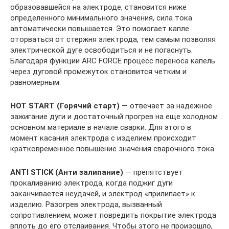
образовавшейся на электроде, становится ниже
определенного минимального значения, сила тока
автоматически повышается. Это помогает капле
оторваться от стержня электрода, тем самым позволяя
электрической дуге освободиться и не погаснуть.
Благодаря функции ARC FORCE процесс переноса капель
через дуговой промежуток становится четким и
равномерным.
HOT START (Горячий старт)
— отвечает за надежное
зажигание дуги и достаточный прогрев на еще холодном
основном материале в начале сварки. Для этого в
момент касания электрода с изделием происходит
кратковременное повышение значения сварочного тока.
ANTI STICK (Анти залипание)
— препятствует
прокаливанию электрода, когда поджиг дуги
заканчивается неудачей, и электрод «прилипает» к
изделию. Разогрев электрода, вызванный
сопротивлением, может повредить покрытие электрода
вплоть до его отслаивания. Чтобы этого не произошло,