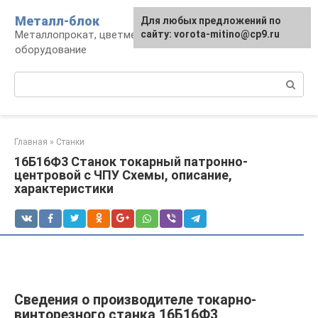
Перейти
Металл-блок
Для любых предложений по
к
Металлопрокат, цветмет, обработка и
сайту: vorota-mitino@cp9.ru
контенту
оборудование
Поиск:
Главная
»
Станки
16Б16Ф3 Станок токарный патронно-
центровой с ЧПУ Схемы, описание,
характеристики
Сведения о производителе токарно-
винторезного станка 16Б16Ф3