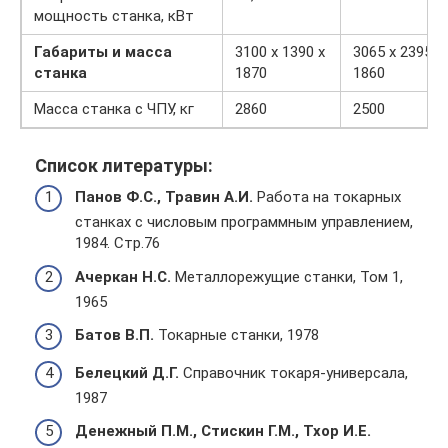
мощность станка, кВт
Габариты и масса
3100 х 1390 х
3065 х 2395 х
станка
1870
1860
Масса станка с ЧПУ, кг
2860
2500
Список литературы:
Панов Ф.С., Травин А.И.
Работа на токарных
станках с числовым программным управлением,
1984. Стр.76
Ачеркан Н.С.
Металлорежущие станки, Том 1,
1965
Батов В.П.
Токарные станки, 1978
Белецкий Д.Г.
Справочник токаря-универсала,
1987
Денежный П.М., Стискин Г.М., Тхор И.Е.