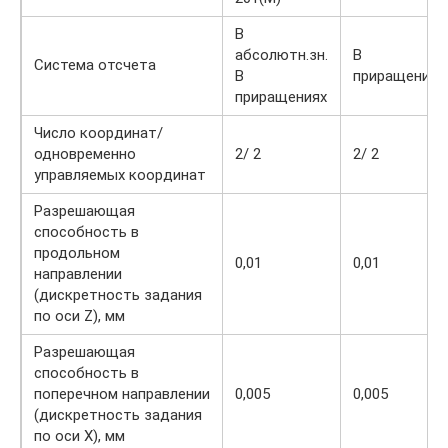
В
абсолютн.зн.
В
Система отсчета
В
приращениях
приращениях
Число координат/
одновременно
2/ 2
2/ 2
управляемых координат
Разрешающая
способность в
продольном
0,01
0,01
направлении
(дискретность задания
по оси Z), мм
Разрешающая
способность в
поперечном направлении
0,005
0,005
(дискретность задания
по оси X), мм