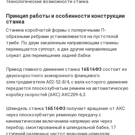
технологические возможности станка.
Принцип работы и особенности конструкции
станка
Станина коробчатой формы с поперечными П-
образными ребрами устанавливается на пустотелой
тумбе. По двум закаленным направляющим станины
перемещается суппорт, а две другие направляющие
служат для перемещения задней бабки.
Привод главного движения станка
16Б16Ф3
состоит из
двухскоростного асинхронного фланцевого
электродвигателя А02-52-8/4, с вала которого движение
передается плоскозубчатым ремнем на автоматическую
коробку скоростей (АКС) АКС209-6,3.
Шпиндель станка
16Б16Ф3
получает вращение от АКС
через плоскозубчатую ременную передачу с
кинематическим включением напрямую или через
перебор, смонтированный в шпиндельной бабке, 17
ступеней различных частот вращения шпинделя.