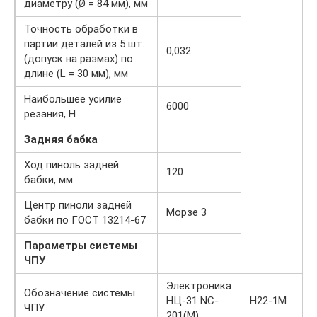
диаметру (Ø = 84 мм), мм
Точность обработки в
партии деталей из 5 шт.
0,032
(допуск на размах) по
длине (L = 30 мм), мм
Наибольшее усилие
6000
резания, Н
Задняя бабка
Ход пиноль задней
120
бабки, мм
Центр пиноли задней
Морзе 3
бабки по ГОСТ 13214-67
Параметры системы
ЧПУ
Электроника
Обозначение системы
НЦ-31 NC-
Н22-1М
ЧПУ
201(M)