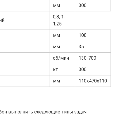
мм
300
0,8; 1;
ий
1,25
мм
108
мм
35
об/мин
130-700
кг
300
мм
110х470х110
бен выполнить следующие типы задач: