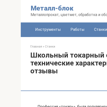
Перейти
Металл-блок
к
контенту
Металлопрокат, цветмет, обработка и об
Инструменты
Работы
Станки
Главная
»
Станки
Школьный токарный с
технические характер
отзывы
Профессия «токарь», была популяризир