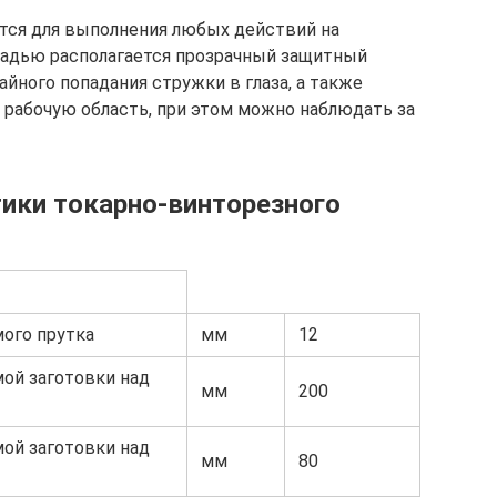
ется для выполнения любых действий на
щадью располагается прозрачный защитный
айного попадания стружки в глаза, а также
рабочую область, при этом можно наблюдать за
тики токарно-винторезного
ого прутка
мм
12
ой заготовки над
мм
200
ой заготовки над
мм
80