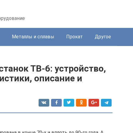
орудование
Металлы и сплавы
Прокат
Другое
танок ТВ-6: устройство,
истики, описание и
ована в конце 70-х и вплоть до 90-го года. А