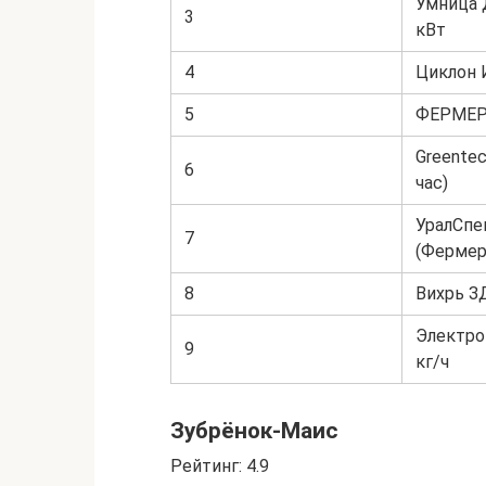
Умница 
3
кВт
4
Циклон 
5
ФЕРМЕР
Greentec
6
час)
УралСпе
7
(Фермер
8
Вихрь З
Электр
9
кг/ч
Зубрёнок-Маис
Рейтинг: 4.9