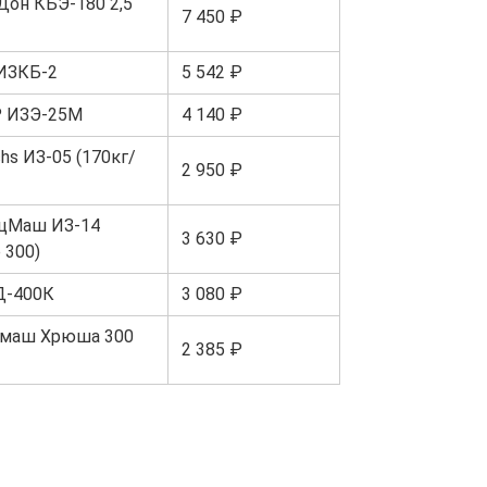
Дон КБЭ-180 2,5
7 450 ₽
ИЗКБ-2
5 542 ₽
 ИЗЭ-25М
4 140 ₽
hs ИЗ-05 (170кг/
2 950 ₽
цМаш ИЗ-14
3 630 ₽
 300)
Д-400К
3 080 ₽
омаш Хрюша 300
2 385 ₽