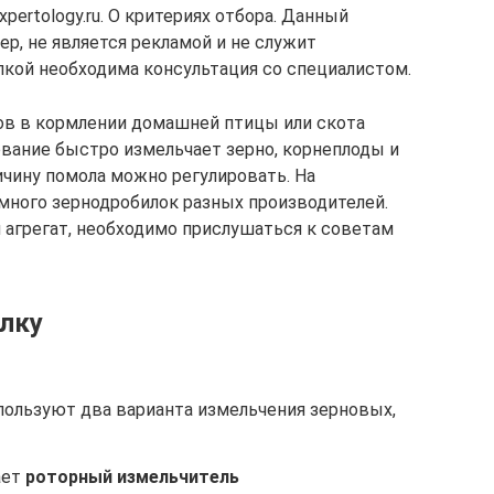
pertology.ru. О критериях отбора. Данный
р, не является рекламой и не служит
пкой необходима консультация со специалистом.
ов в кормлении домашней птицы или скота
ование быстро измельчает зерно, корнеплоды и
ичину помола можно регулировать. На
много зернодробилок разных производителей.
агрегат, необходимо прислушаться к советам
лку
пользуют два варианта измельчения зерновых,
ает
роторный измельчитель