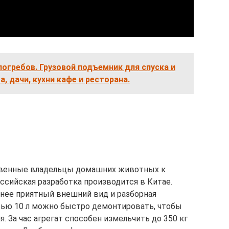
огребов. Грузовой подъемник для спуска и
, дачи, кухни кафе и ресторана.
твенные владельцы домашних животных к
ссийская разработка производится в Китае.
у нее приятный внешний вид и разборная
тью 10 л можно быстро демонтировать, чтобы
. За час агрегат способен измельчить до 350 кг