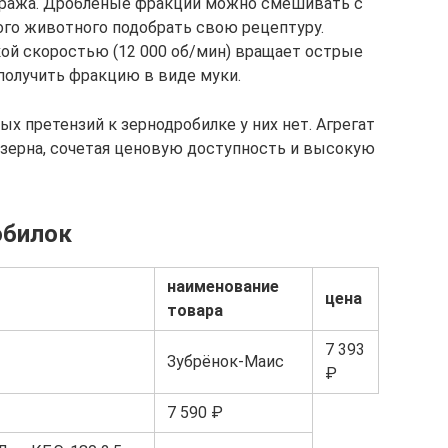
фуража. Дробленые фракции можно смешивать с
ого животного подобрать свою рецептуру.
кой скоростью (12 000 об/мин) вращает острые
получить фракцию в виде муки.
ых претензий к зернодробилке у них нет. Агрегат
 зерна, сочетая ценовую доступность и высокую
обилок
наименование
цена
товара
7 393
Зубрёнок-Маис
₽
7 590 ₽