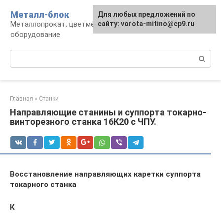
Перейти
Металл-блок
Для любых предложений по
к
Металлопрокат, цветмет, обработка и
сайту: vorota-mitino@cp9.ru
контенту
оборудование
Поиск:
Главная
»
Станки
Направляющие станины и суппорта токарно-
винторезного станка 16К20 с ЧПУ.
Восстановление направляющих каретки суппорта
токарного станка
К