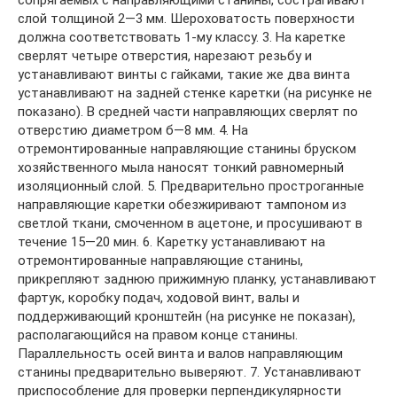
сопрягаемых с направляющими станины, сострагивают
слой толщиной 2—3 мм. Шероховатость поверхности
должна соответствовать 1-му классу. 3. На каретке
сверлят четыре отверстия, нарезают резьбу и
устанавливают винты с гайками, такие же два винта
устанавливают на задней стенке каретки (на рисунке не
показано). В средней части направляющих сверлят по
отверстию диаметром б—8 мм. 4. На
отремонтированные направляющие станины бруском
хозяйственного мыла наносят тонкий равномерный
изоляционный слой. 5. Предварительно простроганные
направляющие каретки обезжиривают тампоном из
светлой ткани, смоченном в ацетоне, и просушивают в
течение 15—20 мин. 6. Каретку устанавливают на
отремонтированные направляющие станины,
прикрепляют заднюю прижимную планку, устанавливают
фартук, коробку подач, ходовой винт, валы и
поддерживающий кронштейн (на рисунке не показан),
располагающийся на правом конце станины.
Параллельность осей винта и валов направляющим
станины предварительно выверяют. 7. Устанавливают
приспособление для проверки перпендикулярности