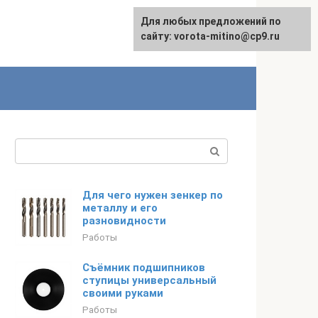
Для любых предложений по
сайту: vorota-mitino@cp9.ru
Поиск:
Для чего нужен зенкер по
металлу и его
разновидности
Работы
Съёмник подшипников
ступицы универсальный
своими руками
Работы