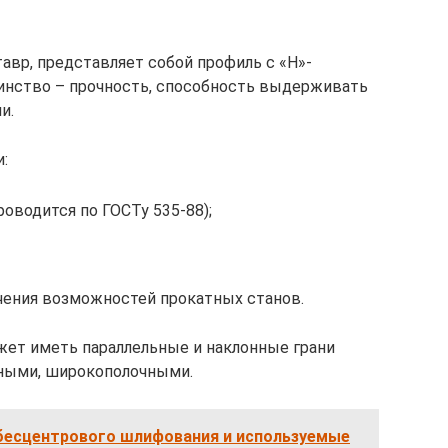
тавр, представляет собой профиль с «Н»-
инство – прочность, способность выдерживать
и.
:
роводится по ГОСТу 535-88);
чения возможностей прокатных станов.
ожет иметь параллельные и наклонные грани
ьными, широкополочными.
бесцентрового шлифования и используемые