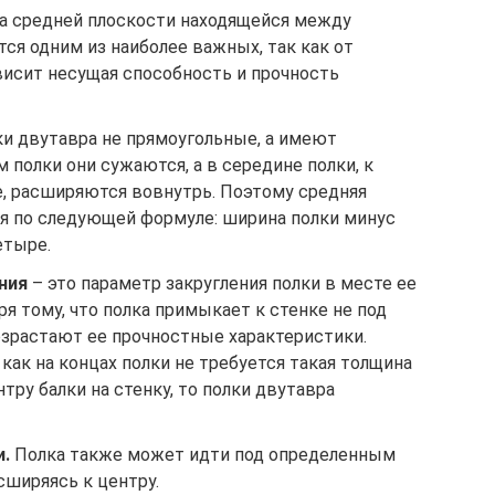
а средней плоскости находящейся между
тся одним из наиболее важных, так как от
исит несущая способность и прочность
и двутавра не прямоугольные, а имеют
 полки они сужаются, а в середине полки, к
е, расширяются вовнутрь. Поэтому средняя
я по следующей формуле: ширина полки минус
етыре.
ния
– это параметр закругления полки в месте ее
ря тому, что полка примыкает к стенке не под
озрастают ее прочностные характеристики.
 как на концах полки не требуется такая толщина
нтру балки на стенку, то полки двутавра
и.
Полка также может идти под определенным
сширяясь к центру.