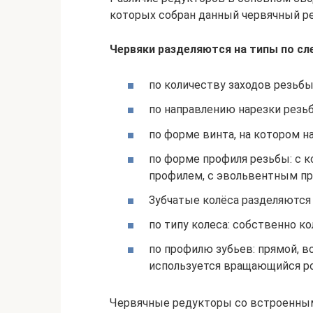
которых собран данный червячный р
Червяки разделяются на типы по с
по количеству заходов резьбы
по направлению нарезки резь
по форме винта, на котором н
по форме профиля резьбы: с
профилем, с эвольвентным п
Зубчатые колёса разделяются
по типу колеса: собственно к
по профилю зубьев: прямой, в
используется вращающийся р
Червячные редукторы со встроенны