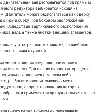
го двигательный вал располагается под прямым
ячного редуктора выбирается исходя из
м. Двигатель может располагаться как сверху
и снизу и сбоку. При боковом расположении
ьно. Вследствие вертикального расположения
иков вала, а также чистки внешних элементов.
используются разные технологии, но наиболее
льшего числа ступеней.
ния сопротивления заеданию применяются
вы или масла. При низких скоростях вращения
специальных ванночек с маслом либо
ств, разбрызгивающих смазку в места
 редукторов, скорость вращения которых
ообразно, и применяется принудительная смазка
ами.
ервячного перед зубчатыми передачами