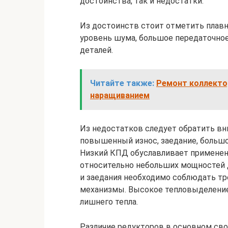
достоинства, так и недостатки.
Из достоинств стоит отметить плавн
уровень шума, большое передаточное
деталей.
Читайте также:
Ремонт коллекто
наращиванием
Из недостатков следует обратить вн
повышенный износ, заедание, большо
Низкий КПД обуславливает применен
относительно небольших мощностей д
и заедания необходимо соблюдать тр
механизмы. Высокое тепловыделение
лишнего тепла.
Различие редукторов в основном свод