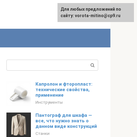
Для любых предложений по
сайту: vorota-mitino@cp9.ru
Поиск:
Капролон и фторопласт:
технические свойства,
применение
Инструменты
Пантограф для шкафа —
все, что нужно знать о
данном виде конструкций
Станки