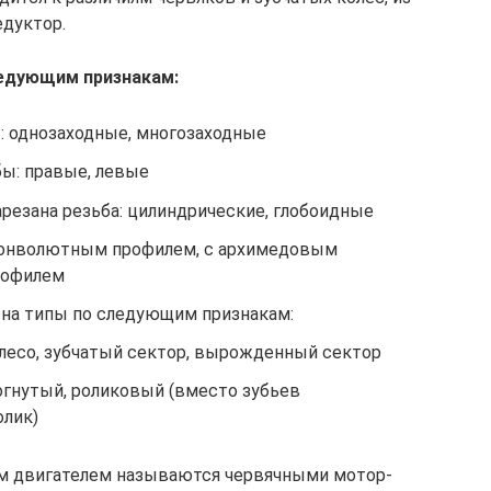
едуктор.
ледующим признакам:
: однозаходные, многозаходные
бы: правые, левые
арезана резьба: цилиндрические, глобоидные
 конволютным профилем, с архимедовым
рофилем
 на типы по следующим признакам:
олесо, зубчатый сектор, вырожденный сектор
огнутый, роликовый (вместо зубьев
олик)
м двигателем называются червячными мотор-