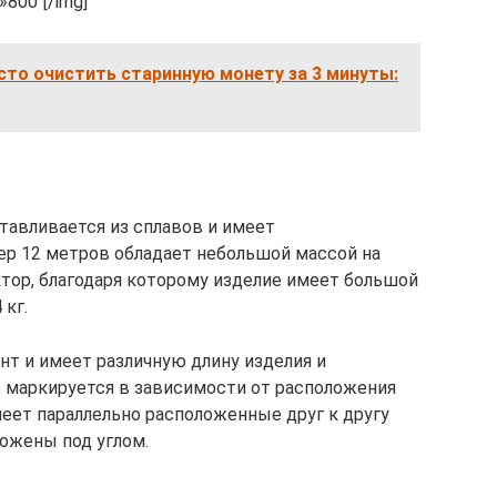
»800″[/img]
сто очистить старинную монету за 3 минуты:
отавливается из сплавов и имеет
р 12 метров обладает небольшой массой на
тор, благодаря которому изделие имеет большой
 кг.
т и имеет различную длину изделия и
 маркируется в зависимости от расположения
меет параллельно расположенные друг к другу
ложены под углом.