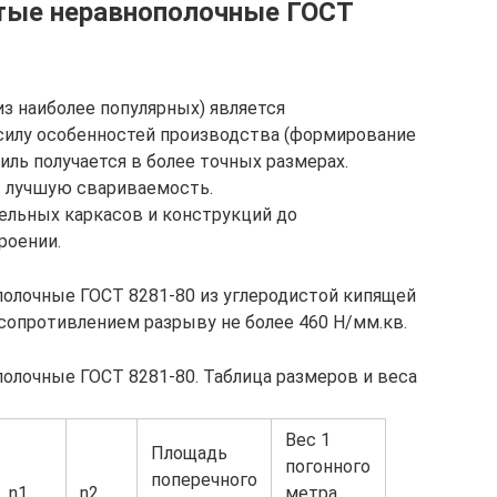
тые неравнополочные ГОСТ
з наиболее популярных) является
силу особенностей производства (формирование
иль получается в более точных размерах.
т лучшую свариваемость.
ельных каркасов и конструкций до
роении.
олочные ГОСТ 8281-80 из углеродистой кипящей
сопротивлением разрыву не более 460 Н/мм.кв.
лочные ГОСТ 8281-80. Таблица размеров и веса
Вес 1
Площадь
погонного
поперечного
n1
n2
метра