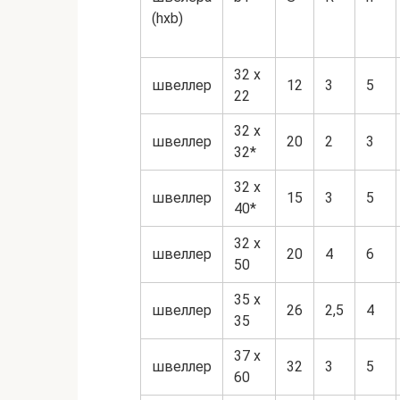
(hхb)
32 х
швеллер
12
3
5
22
32 х
швеллер
20
2
3
32*
32 х
швеллер
15
3
5
40*
32 х
швеллер
20
4
6
50
35 х
швеллер
26
2,5
4
35
37 х
швеллер
32
3
5
60