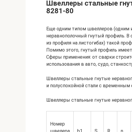
Швеллеры стальные гну
8281-80
Еще одним типом швеллеров (одним и
неравнополочный гнутый профиль. В 
из профиля на листогибах) такой проф
Помимо этого, гнутый профиль имее
Сферы применения: от сварки строит
использования в авто, судо, станкост
Швеллеры стальные гнутые неравноп
и полуспокойной стали с временным 
Швеллеры стальные гнутые неравнопо
Номер
швелера
b1
S
R
n