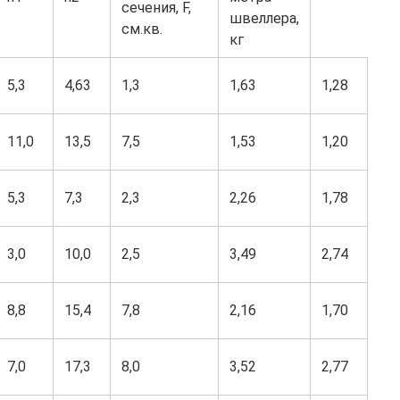
сечения, F,
швеллера,
см.кв.
кг
5,3
4,63
1,3
1,63
1,28
11,0
13,5
7,5
1,53
1,20
5,3
7,3
2,3
2,26
1,78
3,0
10,0
2,5
3,49
2,74
8,8
15,4
7,8
2,16
1,70
7,0
17,3
8,0
3,52
2,77