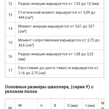
12
Радиус инерции варьируется от 1,92 до 12 (мм)
Статический момент варьируется от 5,59 до
13
444 (см³)
Момент инерции варьируется от 5,61 до 327
14
(см⁴)
Момент сопротивления варьируется от 2,75 до
15
43,6 (см³)
Радиус инерции варьируется от 1,08 до 3,23
16
(мм)
Расстояние до цента тяжести варьируется от
17
1,16 до 2,75 (см)
Основные размеры швеллера, (серия У) с
уклоном полок
M
№
h
B
S (мм)
t (мм)
№
(кг/