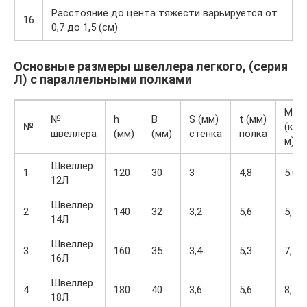
Расстояние до цента тяжести варьируется от
16
0,7 до 1,5 (см)
Основные размеры швеллера легкого, (серия
Л) с параллельными полками
M
№
h
B
S (мм)
t (мм)
№
(кг/
швеллера
(мм)
(мм)
стенка
полка
м)
Швеллер
1
120
30
3
4,8
5.02
12Л
Швеллер
2
140
32
3,2
5,6
5,94
14Л
Швеллер
3
160
35
3,4
5,3
7,1
16Л
Швеллер
4
180
40
3,6
5,6
8,49
18Л