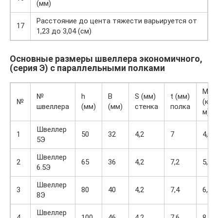
(мм)
Расстояние до цента тяжести варьируется от
17
1,23 до 3,04 (см)
Основные размеры швеллера экономичного,
(серия Э) с параллельными полками
M
№
h
B
S (мм)
t (мм)
№
(кг/
швеллера
(мм)
(мм)
стенка
полка
м)
Швеллер
1
50
32
4,2
7
4,79
5Э
Швеллер
2
65
36
4,2
7,2
5,82
6.5Э
Швеллер
3
80
40
4,2
7,4
6,92
8Э
Швеллер
4
100
46
4,2
7.6
8,47