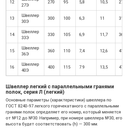
12
270
95
5,8
10,5
27,3
27Э
Швеллер
13
300
100
6,3
11
31,3
30Э
Швеллер
14
330
105
6,9
11,7
36,1
33Э
Швеллер
15
360
110
7,4
12,6
41,5
36Э
Швеллер
16
400
115
7.9
13,5
47,9
40Э
Швеллер легкий с параллельными гранями
полок, серия Л (легкий)
Основные параметры (характеристики) швеллера по
ГОСТ 8240-97 легкого горячекатаного с параллельными
гранями полок определяет его номер, который меняется
от №12 до №30. Например, при номере швеллера №30, его
высота будет соответствовать (h) — 300 мм.