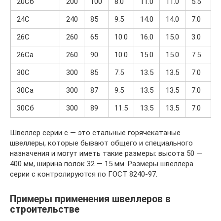
20Сб
200
100
8.0
11.0
11.0
5.5
6
24С
240
85
9.5
14.0
14.0
7.0
26С
260
65
10.0
16.0
15.0
3.0
26Са
260
90
10.0
15.0
15.0
7.5
8
30С
300
85
7.5
13.5
13.5
7.0
1
30Са
300
87
9.5
13.5
13.5
7.0
1
30Сб
300
89
11.5
13.5
13.5
7.0
1
Швеллер серии с — это стальные горячекатаные
швеллеры, которые бывают общего и специального
назначения и могут иметь такие размеры: высота 50 —
400 мм, ширина полок 32 — 15 мм. Размеры швеллера
серии с контролируются по ГОСТ 8240-97.
Примеры применения швеллеров в
строительстве