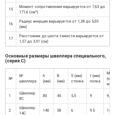
Момент сопротивления варьируется от 7,63 до
15
171,6 (см³)
Радиус инерции варьируется от 1,38 до 5,03
16
(мм)
Расстояние до цента тяжести варьируется от
17
1,57 до 3,91 (см)
Основные размеры швеллера специального,
(серия С)
M
№
h
B
S (мм)
t (мм)
№
(кг/
швеллера
(мм)
(мм)
стенка
полка
м)
Швеллер
1
80
45
5,5
9
9,26
8С
Швеллер
2
140
58
6
9.5
14,5
14С