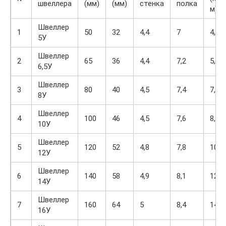
швеллера
(мм)
(мм)
стенка
полка
м)
Швеллер
1
50
32
4,4
7
4,84
5У
Швеллер
2
65
36
4,4
7,2
5,9
6,5У
Швеллер
3
80
40
4,5
7,4
7,05
8У
Швеллер
4
100
46
4,5
7,6
8,59
10У
Швеллер
5
120
52
4,8
7,8
10,4
12У
Швеллер
6
140
58
4,9
8,1
12,3
14У
Швеллер
7
160
64
5
8,4
14,2
16У