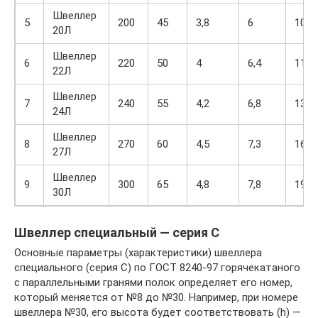
Швеллер
5
200
45
3,8
6
10,1
20Л
Швеллер
6
220
50
4
6,4
11,8
22Л
Швеллер
7
240
55
4,2
6,8
13,6
24Л
Швеллер
8
270
60
4,5
7,3
16,3
27Л
Швеллер
9
300
65
4,8
7,8
19,0
30Л
Швеллер специальный — серия С
Основные параметры (характеристики) швеллера
специального (серия С) по ГОСТ 8240-97 горячекатаного
с параллельными гранями полок определяет его номер,
который меняется от №8 до №30. Например, при номере
швеллера №30, его высота будет соответствовать (h) —