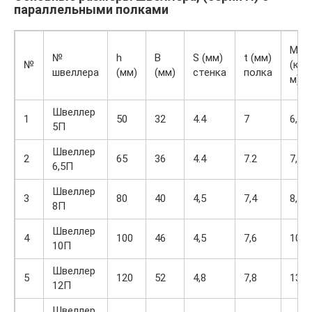
параллельными полками
M
№
h
B
S (мм)
t (мм)
№
(кг/
швеллера
(мм)
(мм)
стенка
полка
м)
Швеллер
1
50
32
4.4
7
6,16
5П
Швеллер
2
65
36
4.4
7.2
7,51
6,5П
Швеллер
3
80
40
4,5
7,4
8,98
8П
Швеллер
4
100
46
4,5
7,6
10,9
10П
Швеллер
5
120
52
4,8
7,8
13,3
12П
Швеллер