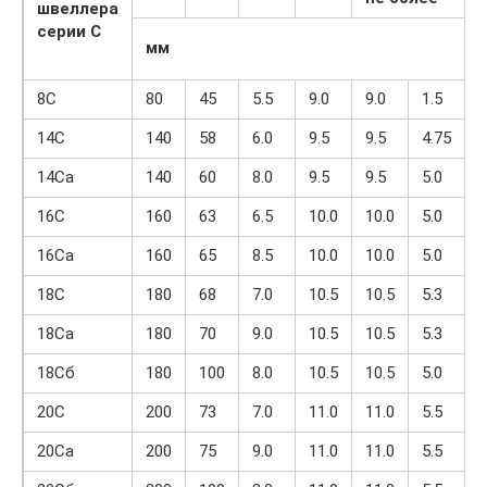
швеллера
серии С
мм
8С
80
45
5.5
9.0
9.0
1.5
6
14С
140
58
6.0
9.5
9.5
4.75
14Са
140
60
8.0
9.5
9.5
5.0
1
16С
160
63
6.5
10.0
10.0
5.0
16Са
160
65
8.5
10.0
10.0
5.0
18С
180
68
7.0
10.5
10.5
5.3
18Са
180
70
9.0
10.5
10.5
5.3
18Сб
180
100
8.0
10.5
10.5
5.0
6
20С
200
73
7.0
11.0
11.0
5.5
1
20Са
200
75
9.0
11.0
11.0
5.5
1