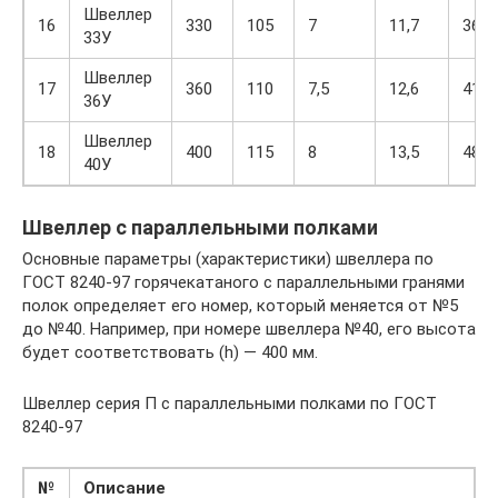
Швеллер
16
330
105
7
11,7
36,5
33У
Швеллер
17
360
110
7,5
12,6
41,9
36У
Швеллер
18
400
115
8
13,5
48,3
40У
Швеллер с параллельными полками
Основные параметры (характеристики) швеллера по
ГОСТ 8240-97 горячекатаного с параллельными гранями
полок определяет его номер, который меняется от №5
до №40. Например, при номере швеллера №40, его высота
будет соответствовать (h) — 400 мм.
Швеллер серия П с параллельными полками по ГОСТ
8240-97
№
Описание