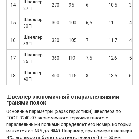
Швеллер
14
270
95
6
10,5
35,2
27П
Швеллер
15
300
100
6,5
11
40,5
30П
Швеллер
16
330
105
7
11,7
46,5
33П
Швеллер
17
360
ПО
7.5
12,6
53,4
36П
Швеллер
18
400
115
8
13,5
61,5
40П
Швеллер экономичный с параллельными
гранями полок
Основные параметры (характеристики) швеллера по
ГОСТ 8240-97 экономичного горячекатаного с
параллельными полками определяет его номер, который
меняется от №5 до №40. Например, при номере швеллера
№5, его высота будет соответствовать (h) — 50 мм.