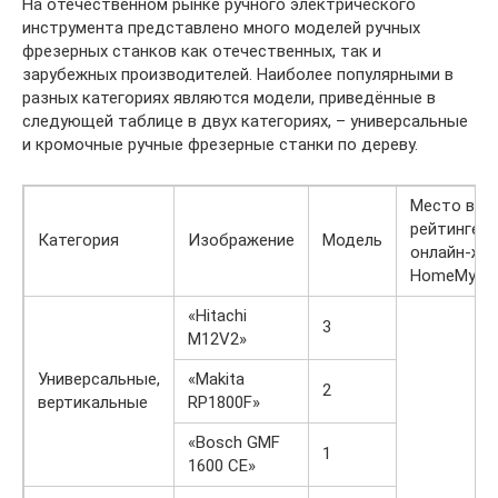
На отечественном рынке ручного электрического
инструмента представлено много моделей ручных
фрезерных станков как отечественных, так и
зарубежных производителей. Наиболее популярными в
разных категориях являются модели, приведённые в
следующей таблице в двух категориях, – универсальные
и кромочные ручные фрезерные станки по дереву.
Место в
рейтинге
Категория
Изображение
Модель
онлайн-жу
HomeMyHo
«Hitachi
3
M12V2»
Универсальные,
«Makita
2
вертикальные
RP1800F»
«Bosch GMF
1
1600 CE»