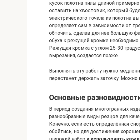
кусок полотна пилы длиной примерно 
оставить на хвостовик, который буд
электрического точила из полотна в
определяет сам в зависимости от тр
обточить, сделав для нее большую фа
обуха к режущей кромке необходимо 
Режущая кромка с углом 25-30 градус
вырезания, создается позже.
Выполнять эту работу нужно медленно
перестанет держать заточку. Можно и
Основные разновидности
В период создания многогранных изд
разнообразные виды резцов для кач
Конечно, если есть определённая сн
обойтись, но для достижения хороше
широкий набор
и использовать кажд