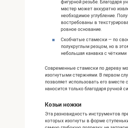
фигурной резьбе. Благодаря у
мастер может аккуратно извл
необходимое углубление. Пол
востребованы в текстурирова
ровное основание.
Скобчатые стамески — по сво
полукруглым резцом, но в эт
небольшая канавка с чёткими 
Современные стамески по дереву мог
изогнутыми стержнями. В первом слу
позволяет использовать его вместе с
наносится только благодаря ручной си
Козьи ножки
Эта разновидность инструментов пре
которых изогнуты в форме ступеньки
самую глубокую подрезку, не затраги