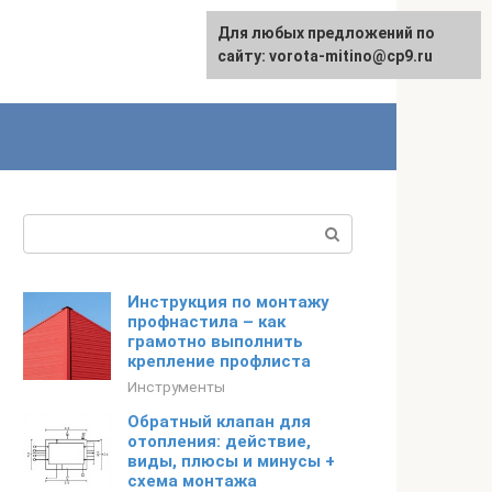
Для любых предложений по
сайту: vorota-mitino@cp9.ru
Поиск:
Инструкция по монтажу
профнастила – как
грамотно выполнить
крепление профлиста
Инструменты
Обратный клапан для
отопления: действие,
виды, плюсы и минусы +
схема монтажа