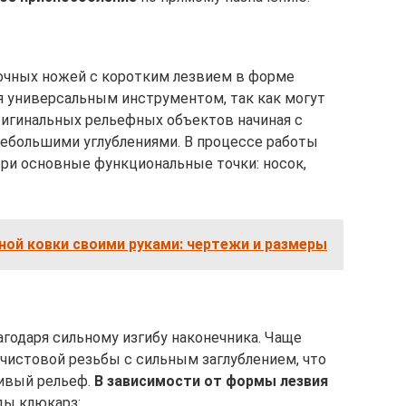
очных ножей с коротким лезвием в форме
ся универсальным инструментом, так как могут
ригинальных рельефных объектов начиная с
небольшими углублениями. В процессе работы
ри основные функциональные точки: носок,
ной ковки своими руками: чертежи и размеры
агодаря сильному изгибу наконечника. Чаще
 чистовой резьбы с сильным заглублением, что
ивый рельеф.
В зависимости от формы лезвия
ды клюкарз: