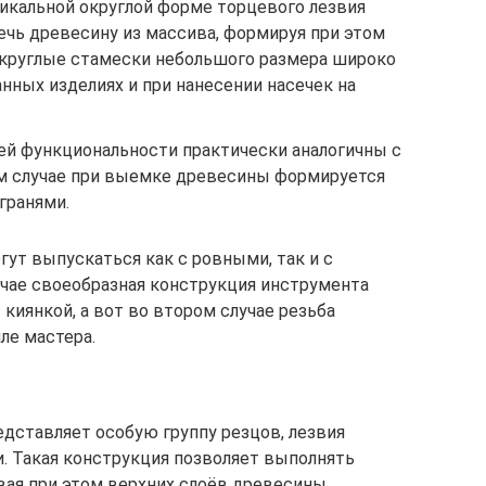
никальной округлой форме торцевого лезвия
ечь древесину из массива, формируя при этом
укруглые стамески небольшого размера широко
нных изделиях и при нанесении насечек на
ей функциональности практически аналогичны с
ом случае при выемке древесины формируется
гранями.
ут выпускаться как с ровными, так и с
чае своеобразная конструкция инструмента
 киянкой, а вот во втором случае резьба
ле мастера.
дставляет особую группу резцов, лезвия
. Такая конструкция позволяет выполнять
вая при этом верхних слоёв древесины.