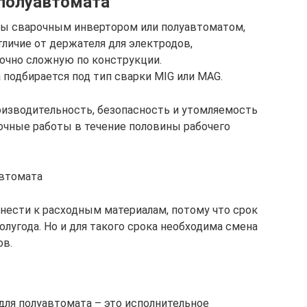
 полуавтомата
ты сварочным инвертором или полуавтоматом,
личие от держателя для электродов,
очно сложную по конструкции.
 подбирается под тип сварки MIG или MAG.
оизводительность, безопасность и утомляемость
очные работы в течение половины рабочего
автомата
нести к расходным материалам, потому что срок
лугода. Но и для такого срока необходима смена
ов.
для полуавтомата – это исполнительное