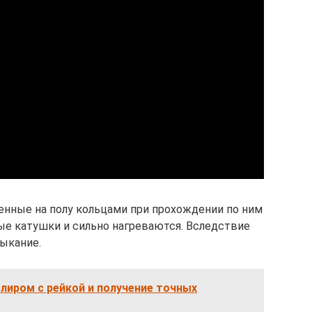
женные на полу кольцами при прохождении по ним
е катушки и сильно нагреваются. Вследствие
ыкание.
лиром с рейкой и получение точных