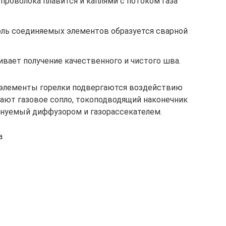
 проволока плавится и каплями с потоком газа
ль соединяемых элементов образуется сварной
ивает получение качественного и чистого шва.
 элементы горелки подвергаются воздействию
ают газовое сопло, токоподводящий наконечник
енуемый диффузором и газорассекателем.
а