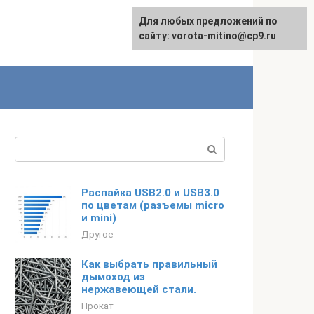
Для любых предложений по
сайту: vorota-mitino@cp9.ru
Поиск:
Распайка USB2.0 и USB3.0
по цветам (разъемы micro
и mini)
Другое
Как выбрать правильный
дымоход из
нержавеющей стали.
Прокат