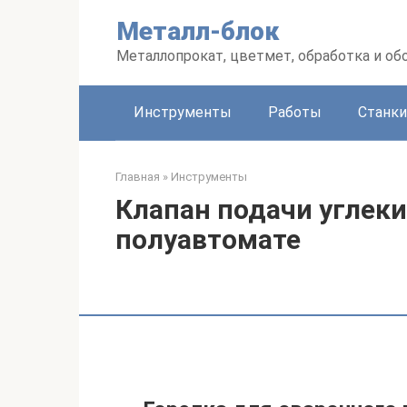
Перейти
Металл-блок
к
контенту
Металлопрокат, цветмет, обработка и об
Инструменты
Работы
Станки
Главная
»
Инструменты
Клапан подачи углек
полуавтомате