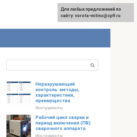
Для любых предложений по
сайту: vorota-mitino@cp9.ru
Поиск:
Неразрушающий
контроль: методы,
характеристики,
преимущества
Инструменты
Рабочий цикл сварки и
период включения (ПВ)
сварочного аппарата
Инструменты