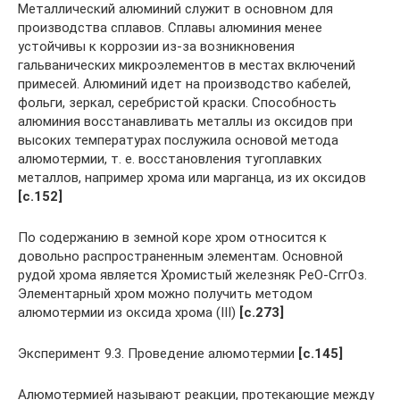
Металлический алюминий служит в основном для
производства сплавов. Сплавы алюминия менее
устойчивы к коррозии из-за возникновения
гальванических микроэлементов в местах включений
примесей. Алюминий идет на производство кабелей,
фольги, зеркал, серебристой краски. Способность
алюминия восстанавливать металлы из оксидов при
высоких температурах послужила основой метода
алюмотермии, т. е. восстановления тугоплавких
металлов, например хрома или марганца, из их оксидов
[c.152]
По содержанию в земной коре хром относится к
довольно распространенным элементам. Основной
рудой хрома является Хромистый железняк РеО-СггОз.
Элементарный хром можно получить методом
алюмотермии из оксида хрома (III)
[c.273]
Эксперимент 9.3. Проведение алюмотермии
[c.145]
Алюмотермией называют реакции, протекающие между