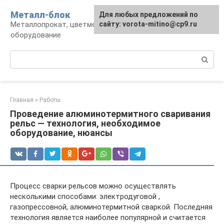
Перейти
Металл-блок
Для любых предложений по
к
Металлопрокат, цветмет, обработка и
сайту: vorota-mitino@cp9.ru
контенту
оборудование
Поиск:
Главная
»
Работы
Проведение алюминотермитного сваривания
рельс — технология, необходимое
оборудование, нюансы
Процесс сварки рельсов можно осуществлять
несколькими способами: электродуговой ,
газопрессовной, алюминотермитной сваркой. Последняя
технология является наиболее популярной и считается