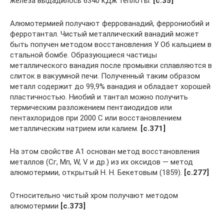
железа выдадилось 6340 кДж теплоты.
[c.35]
Алюмотермией получают феррованадий, феррониобий и
ферротантал. Чистый металлический ванадий может
быть попучен методом восстановления У Об кальцием в
стальной бомбе. Образующиеся частицы
металлического ванадия после промывки сплавляются в
слиток в вакуумной печи. Полученный таким образом
металл содержит до 99,9% ванадия и обладает хорошей
пластичностью. Ниобий и тантал можно получить
термическим разложением пентаиодидов или
пентахлоридов при 2000 С или восстановлением
металлическим натрием или калием.
[c.371]
На этом свойстве А1 основан метод восстановления
металлов (Сг, Мп, W, V и др.) из их оксидов — метод
алюмотермии, открытый Н. Н. Бекетовым (1859).
[c.277]
Относительно чистый хром получают методом
алюмотермии
[c.373]