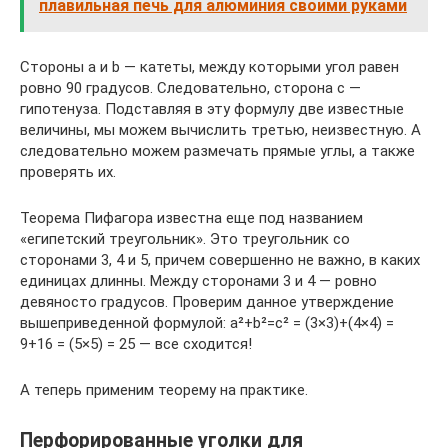
плавильная печь для алюминия своими руками
Стороны a и b — катеты, между которыми угол равен
ровно 90 градусов. Следовательно, сторона c —
гипотенуза. Подставляя в эту формулу две известные
величины, мы можем вычислить третью, неизвестную. А
следовательно можем размечать прямые углы, а также
проверять их.
Теорема Пифагора известна еще под названием
«египетский треугольник». Это треугольник со
сторонами 3, 4 и 5, причем совершенно не важно, в каких
единицах длинны. Между сторонами 3 и 4 — ровно
девяносто градусов. Проверим данное утверждение
вышеприведенной формулой: a²+b²=c² = (3×3)+(4×4) =
9+16 = (5×5) = 25 — все сходится!
А теперь применим теорему на практике.
Перфорированные уголки для