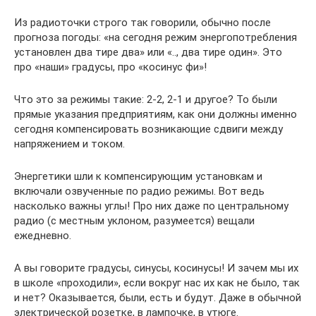
Из радиоточки строго так говорили, обычно после
прогноза погоды: «на сегодня режим энергопотребления
установлен два тире два» или «.., два тире один». Это
про «наши» градусы, про «косинус фи»!
Что это за режимы такие: 2-2, 2-1 и другое? То были
прямые указания предприятиям, как они должны именно
сегодня компенсировать возникающие сдвиги между
напряжением и током.
Энергетики шли к компенсирующим установкам и
включали озвученные по радио режимы. Вот ведь
насколько важны углы! Про них даже по центральному
радио (с местным уклоном, разумеется) вещали
ежедневно.
А вы говорите градусы, синусы, косинусы! И зачем мы их
в школе «проходили», если вокруг нас их как не было, так
и нет? Оказывается, были, есть и будут. Даже в обычной
электрической розетке, в лампочке, в утюге.