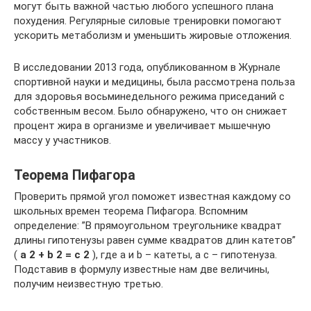
могут быть важной частью любого успешного плана
похудения. Регулярные силовые тренировки помогают
ускорить метаболизм и уменьшить жировые отложения.
В исследовании 2013 года, опубликованном в Журнале
спортивной науки и медицины, была рассмотрена польза
для здоровья восьминедельного режима приседаний с
собственным весом. Было обнаружено, что он снижает
процент жира в организме и увеличивает мышечную
массу у участников.
Теорема Пифагора
Проверить прямой угол поможет известная каждому со
школьных времен теорема Пифагора. Вспомним
определение: ”В прямоугольном треугольнике квадрат
длины гипотенузы равен сумме квадратов длин катетов”
(
a 2
+ b 2
= с 2
), где a и b – катеты, а с – гипотенуза.
Подставив в формулу известные нам две величины,
получим неизвестную третью.