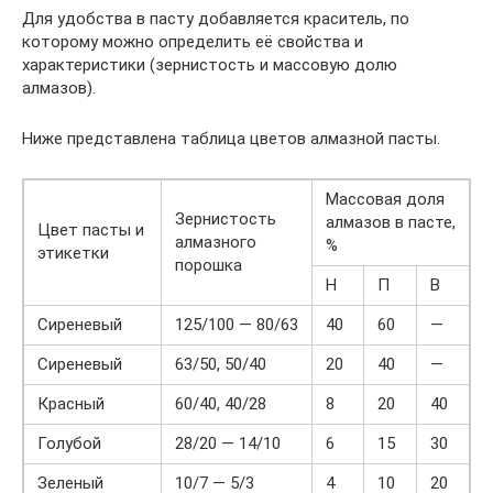
Для удобства в пасту добавляется краситель, по
которому можно определить её свойства и
характеристики (зернистость и массовую долю
алмазов).
Ниже представлена таблица цветов алмазной пасты.
Массовая доля
Зернистость
алмазов в пасте,
Цвет пасты и
алмазного
%
этикетки
порошка
Н
П
В
Сиреневый
125/100 — 80/63
40
60
—
Сиреневый
63/50, 50/40
20
40
—
Красный
60/40, 40/28
8
20
40
Голубой
28/20 — 14/10
6
15
30
Зеленый
10/7 — 5/3
4
10
20