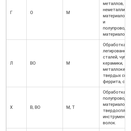
металлов, сп
неметалличе
Г
О
М
материалов, 
и
полупроводн
материалов.
Обработка
легированны
сталей, чугун
Л
ВО
М
керамики,
металлокера
твердых спла
феррита, сап
Обработка ст
полупроводн
материалов,
Х
В, ВО
М, Т
твердосплав
инструмента,
волок.