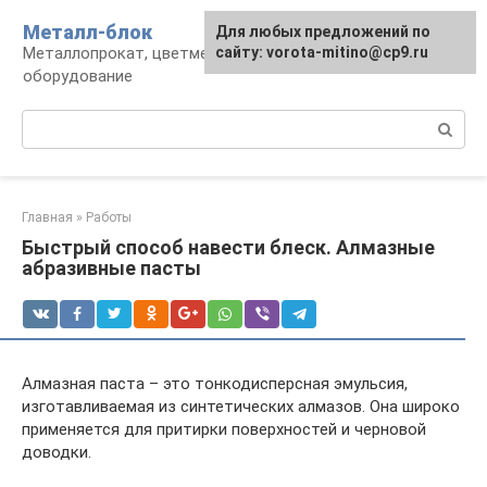
Перейти
Металл-блок
Для любых предложений по
к
Металлопрокат, цветмет, обработка и
сайту: vorota-mitino@cp9.ru
контенту
оборудование
Поиск:
Главная
»
Работы
Быстрый способ навести блеск. Алмазные
абразивные пасты
Алмазная паста – это тонкодисперсная эмульсия,
изготавливаемая из синтетических алмазов. Она широко
применяется для притирки поверхностей и черновой
доводки.