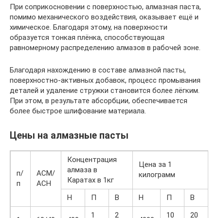
При соприкосновении с поверхностью, алмазная паста,
помимо механического воздействия, оказывает ещё и
химическое. Благодаря этому, на поверхности
образуется тонкая плёнка, способствующая
равномерному распределению алмазов в рабочей зоне.
Благодаря нахождению в составе алмазной пасты,
поверхностно-активных добавок, процесс промывания
деталей и удаление стружки становится более лёгким.
При этом, в результате абсорбции, обеспечивается
более быстрое шлифование материала.
Цены на алмазные пасты
Концентрация
Цена за 1
алмаза в
п/
АСМ/
килограмм
Каратах в 1кг
п
АСН
Н
П
В
Н
П
В
1
2
10
20