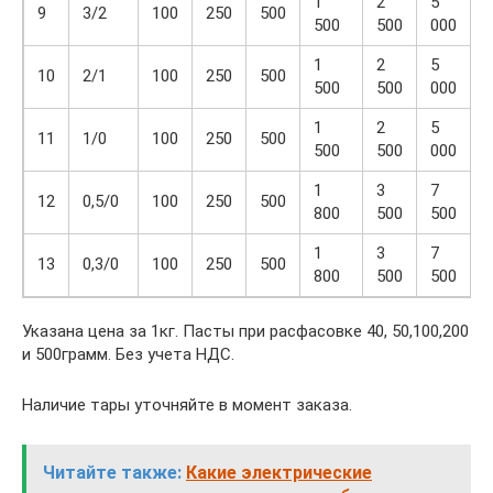
1
2
5
9
3/2
100
250
500
500
500
000
1
2
5
10
2/1
100
250
500
500
500
000
1
2
5
11
1/0
100
250
500
500
500
000
1
3
7
12
0,5/0
100
250
500
800
500
500
1
3
7
13
0,3/0
100
250
500
800
500
500
Указана цена за 1кг. Пасты при расфасовке 40, 50,100,200
и 500грамм. Без учета НДС.
Наличие тары уточняйте в момент заказа.
Читайте также:
Какие электрические