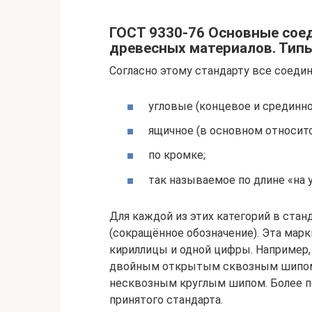
ГОСТ 9330-76 Основные сое
древесных материалов. Тип
Согласно этому стандарту все соеди
угловые (концевое и срединно
ящичное (в основном относитс
по кромке;
так называемое по длине «на у
Для каждой из этих категорий в ста
(сокращённое обозначение). Эта марк
кириллицы и одной цифры. Например, 
двойным открытым сквозным шипом,
несквозным круглым шипом. Более п
принятого стандарта.