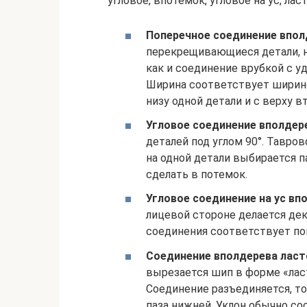
угловое, впотемок, угловое на ус, ла
Поперечное соединение впол
перекрещивающиеся детали, не
как и соединение врубкой с у
Ширина соответствует ширине
низу одной детали и с верху в
Угловое соединение вполдер
деталей под углом 90°. Тавро
на одной детали выбирается па
сделать в потемок.
Угловое соединение на ус вп
лицевой стороне делается де
соединения соответствует по
Соединение вполдерева лас
вырезается шип в форме «ласт
Соединение разъединяется, т
паза нижней. Уклон обычно сос