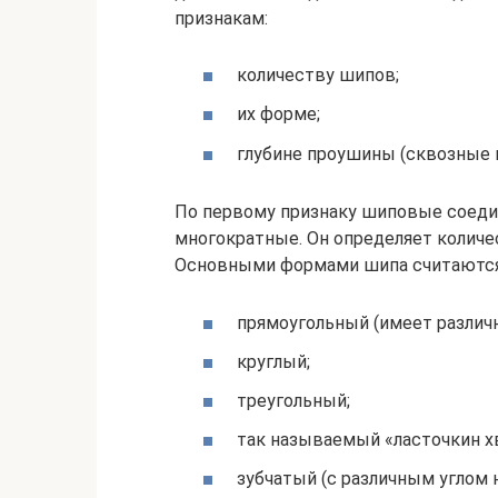
признакам:
количеству шипов;
их форме;
глубине проушины (сквозные и
По первому признаку шиповые соеди
многократные. Он определяет количе
Основными формами шипа считаются
прямоугольный (имеет различн
круглый;
треугольный;
так называемый «ласточкин хв
зубчатый (с различным углом н