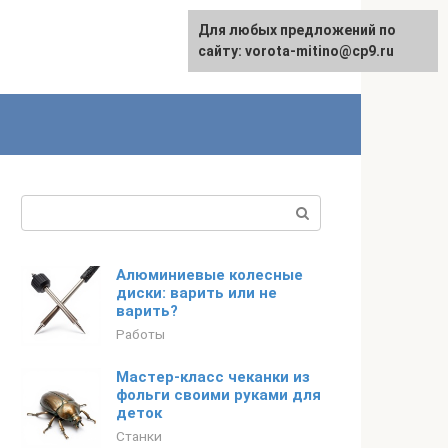
Для любых предложений по
сайту: vorota-mitino@cp9.ru
Поиск:
Алюминиевые колесные
диски: варить или не
варить?
Работы
Мастер-класс чеканки из
фольги своими руками для
деток
Станки