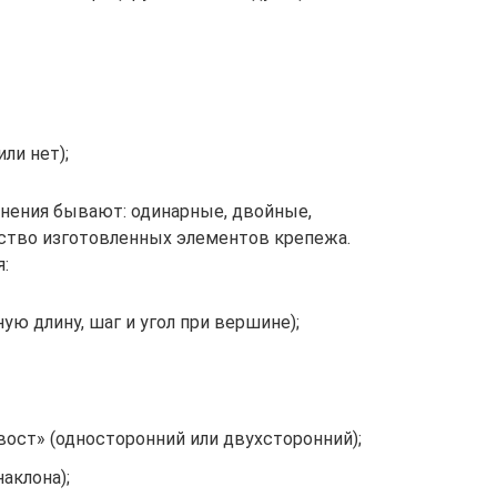
ли нет);
нения бывают: одинарные, двойные,
ство изготовленных элементов крепежа.
:
ую длину, шаг и угол при вершине);
ост» (односторонний или двухсторонний);
аклона);