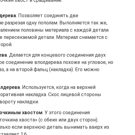
сточкин хвост и сращивание.
дерева
. Позволяет соединять две
 разрезая одну пополам. Выполняется так же,
далением половины материала с каждой детали.
 пересекаемой детали. Материал снимается с
торой.
ева
. Делается для концевого соединения двух
вое соединение вполдерева похоже на угловое, но
з, а на второй фальц (накладка). Его можно
олдерева
. Используется, когда на верхней
коративная накладка. Скос лицевой стороны
вороту накладки.
точкиным хвостом
. У этого соединения
очкина хвоста» (с обеих или двух сторон).
олько если верхнюю деталь вынимать вверх из
тавляет 1:6.