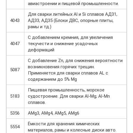
авиастроении и пищевой промышленности.
Для сварки литейных Al и Si сплавов АД31,
4043
АД33, АД35 (Блоки ДВС, опорные плиты,
рамы и тд.)
С добавлением кремния, для увеличения
4047
текучести и снижение усадочных
деформаций
С добавление Zn, для снижения вероятности
возникновения горячих трещин.
5087
Применяется для сварки сплавов AL с
содержанием до 5% Mg
Пищевая промышленность, морское
5183
судостроение. Для сварки Al-Mg; Al-Mn
сплавов.
5356
AMg3, AMg4, AMg5, AMg6
Ёмкости для хранения химических
5554
материалов, рамы и колесные диски авто.