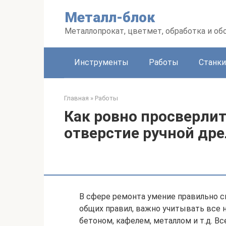
Перейти
Металл-блок
к
контенту
Металлопрокат, цветмет, обработка и об
Инструменты
Работы
Станки
Главная
»
Работы
Как ровно просверли
отверстие ручной др
В сфере ремонта умение правильно с
общих правил, важно учитывать все 
бетоном, кафелем, металлом и т.д. В