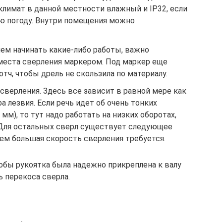
 климат в данной местности влажный и IP32, если
ю погоду. Внутри помещения можно
ем начинать какие-либо работы, важно
 места сверления маркером. Под маркер еще
ч, чтобы дрель не скользила по материалу.
верления. Здесь все зависит в равной мере как
ра лезвия. Если речь идет об очень тонких
мм), то тут надо работать на низких оборотах,
 Для остальных сверл существует следующее
тем большая скорость сверления требуется.
тобы рукоятка была надежно прикреплена к валу
ь перекоса сверла.