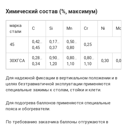
Химический состав (%, максимум)
марка
C
Si
Mn
Cr
Ni
Mo
стали
0,42…
0,17…
0,50…
45
0,25
0,45
0,37
0,80
0,28…
0,90…
0,80…
0,80…
30ХГСА
0,30
0,005
0,34
1,20
1,10
1,10
Для надежной фиксации в вертикальном положении и в
целях безтравматичной эксплуатации применяются
специальные зажимы к столам, стойки и клети.
Для подогрева баллонов применяются специальные
пояса и обогреватели.
По требованию заказчика баллоны отгружаются в