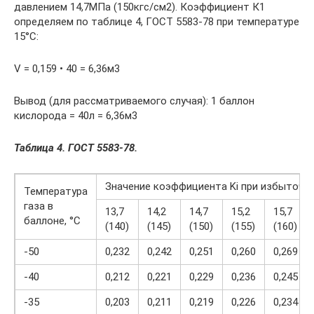
давлением 14,7МПа (150кгс/см2). Коэффициент К1
определяем по таблице 4, ГОСТ 5583-78 при температуре
15°С:
V = 0,159 • 40 = 6,36м3
Вывод (для рассматриваемого случая): 1 баллон
кислорода = 40л = 6,36м3
Таблица 4. ГОСТ 5583-78.
Значение коэффициента Ki при избыточно
Температура
газа в
13,7
14,2
14,7
15,2
15,7
баллоне, °С
(140)
(145)
(150)
(155)
(160)
-50
0,232
0,242
0,251
0,260
0,269
-40
0,212
0,221
0,229
0,236
0,245
-35
0,203
0,211
0,219
0,226
0,234