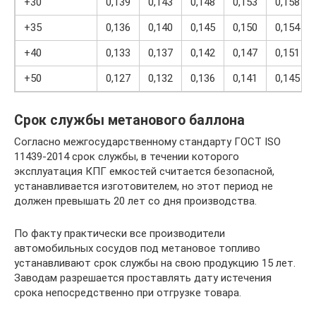
+30
0,139
0,143
0,148
0,153
0,158
+35
0,136
0,140
0,145
0,150
0,154
+40
0,133
0,137
0,142
0,147
0,151
+50
0,127
0,132
0,136
0,141
0,145
Срок службы метанового баллона
Согласно межгосударственному стандарту ГОСТ ISO
11439-2014 срок службы, в течении которого
эксплуатация КПГ емкостей считается безопасной,
устанавливается изготовителем, но этот период не
должен превышать 20 лет со дня производства.
По факту практически все производители
автомобильных сосудов под метановое топливо
устанавливают срок службы на свою продукцию 15 лет.
Заводам разрешается проставлять дату истечения
срока непосредственно при отгрузке товара.