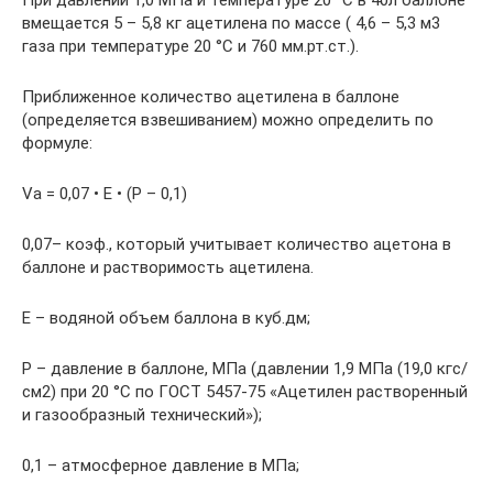
При давлении 1,0 МПа и температуре 20 °С в 40л баллоне
вмещается 5 – 5,8 кг ацетилена по массе ( 4,6 – 5,3 м3
газа при температуре 20 °С и 760 мм.рт.ст.).
Приближенное количество ацетилена в баллоне
(определяется взвешиванием) можно определить по
формуле:
Va = 0,07 • Е • (Р – 0,1)
0,07– коэф., который учитывает количество ацетона в
баллоне и растворимость ацетилена.
Е – водяной объем баллона в куб.дм;
Р – давление в баллоне, МПа (давлении 1,9 МПа (19,0 кгс/
см2) при 20 °С по ГОСТ 5457-75 «Ацетилен растворенный
и газообразный технический»);
0,1 – атмосферное давление в МПа;