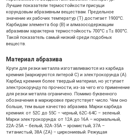
Лучшие показатели термостойкости присущи
корундовым абразивным веществам. Предельное
значение их рабочих температур (Т) достигает 1900°С.
Карбидам элемента бор (В) и алмазосодержащим
абразивам характерна термостойкость 700°С ≤Т≤ 800°С.
Такой показатель самый низкий среди подобных
веществ.
Материал абразива
Круги для резки металла изготавливаются из карбида
кремния (маркируются литерой C) и электрокорунда (A).
Карбид кремния более твердый материал, но уступает
электрокорунду по прочности, из-за чего его применение
для резки металла ограничено. Помимо буквенного
обозначения в маркировке присутствует число. Чем оно
больше, тем выше качество абразива. Марки карбида
кремния: от 52С до 55С – черный, 62С-64С – зеленый.
Марки электрокорунда: от 12A до 16A – нормальный,
22A-25A – белый, 32A-35A – хромистый, 37A –
титанистый, 38A (ZA) – циркониевый. Режущая