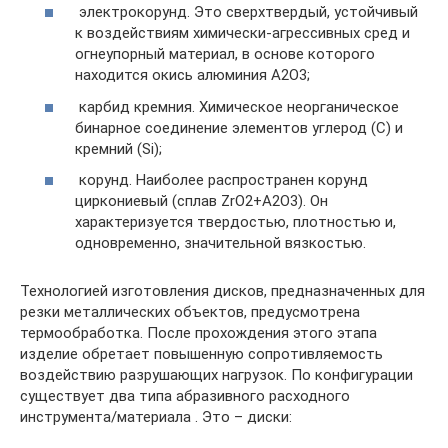
электрокорунд. Это сверхтвердый, устойчивый
к воздействиям химически-агрессивных сред и
огнеупорный материал, в основе которого
находится окись алюминия А2О3;
карбид кремния. Химическое неорганическое
бинарное соединение элементов углерод (С) и
кремний (Sі);
корунд. Наиболее распространен корунд
циркониевый (сплав ZrО2+А2О3). Он
характеризуется твердостью, плотностью и,
одновременно, значительной вязкостью.
Технологией изготовления дисков, предназначенных для
резки металлических объектов, предусмотрена
термообработка. После прохождения этого этапа
изделие обретает повышенную сопротивляемость
воздействию разрушающих нагрузок. По конфигурации
существует два типа абразивного расходного
инструмента/материала . Это – диски: