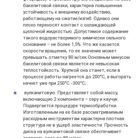
бакелитовой связки, характерна повышенная
устойчивость к внешнему воздействию,
работающему на сжатие/изгиб. Однако они
плохо переносят контакт с охлаждающей
щелочной жидкостью. Допустимое содержание
такого водорастворимого химически сильного
основания – не более 1,5%. Что же касается
скорости вращения, то ее значение может
превышать отметку 80 м/сек.Основным минусом
бакелитовой связки является ее невысокая
теплостойкость. Хрупкой она станет, если в
процессе работы нагреется до 200°С, а выгорать
начнет уже при 250°С -300°С;
вулканитовую. Представляет собой массу,
включающую 2 компонента – серу и каучук.
Подвергается процедуре термообработки.
Изготовленным на ее базе рассматриваемым
расходным инструментам характерна плотная
структура не в ущерб эластичности. Прочность
диска на вулканитовой связке обеспечивает