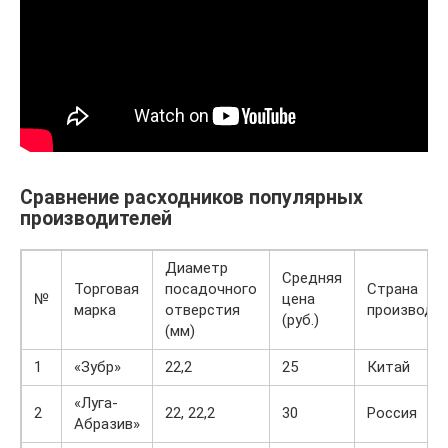
Сравнение расходников популярных
производителей
Диаметр
Средняя
Торговая
посадочного
Страна
№
цена
марка
отверстия
производс
(руб.)
(мм)
1
«Зубр»
22,2
25
Китай
«Луга-
2
22, 22,2
30
Россия
Абразив»