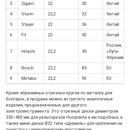
3
Gigant
22
30
Китай
4
Sturm
22,2
32
Китай
5
Stayer
22
36
Китай
6
Fit
22
42
Китай
Россия,
7
Hitachi
22,2
45
«Луга-
Абразив»
8
Bosch
22,2
85
EU
9
Metabo
22,2
90
EU
Кроме абразивных отрезных кругов по металлу для
болгарок, в продаже можно встретить аналогичные
изделия, предназначенные для другого
электроинструмента. Это отрезные диски диаметром
350÷400 мм для рельсорезов Husqvarna и им подобных, а
также мини-диски Ø32 типа «дремель» для крепления на
оснастку с цилиндрическим хвостовиком.