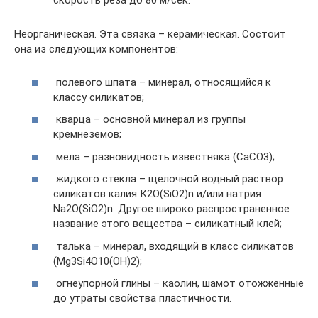
скорость реза до 80 м/сек.
Неорганическая. Эта связка – керамическая. Состоит
она из следующих компонентов:
полевого шпата – минерал, относящийся к
классу силикатов;
кварца – основной минерал из группы
кремнеземов;
мела – разновидность известняка (СаСО3);
жидкого стекла – щелочной водный раствор
силикатов калия К2О(SіО2)n и/или натрия
Nа2О(SіО2)n. Другое широко распространенное
название этого вещества – силикатный клей;
талька – минерал, входящий в класс силикатов
(Мg3Sі4О10(ОН)2);
огнеупорной глины – каолин, шамот отожженные
до утраты свойства пластичности.