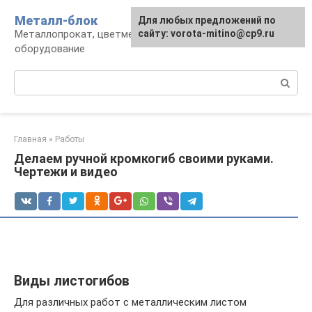
Перейти
Металл-блок
Для любых предложений по
к
Металлопрокат, цветмет, обработка и
сайту: vorota-mitino@cp9.ru
контенту
оборудование
Поиск:
Главная
»
Работы
Делаем ручной кромкогиб своими руками.
Чертежи и видео
Виды листогибов
Для различных работ с металлическим листом