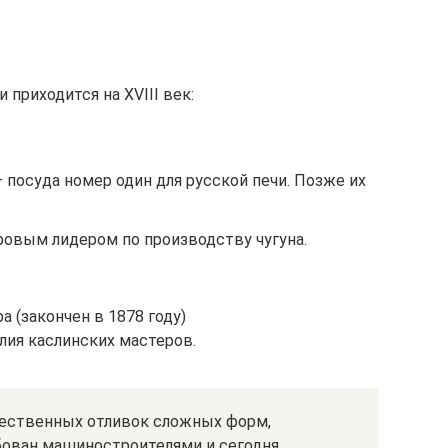
приходится на XVIII век:
– посуда номер один для русской печи. Позже их
ровым лидером по производству чугуна.
а (закончен в 1878 году)
ия каслинских мастеров.
жественных отливок сложных форм,
ован машиностроителями и сегодня.