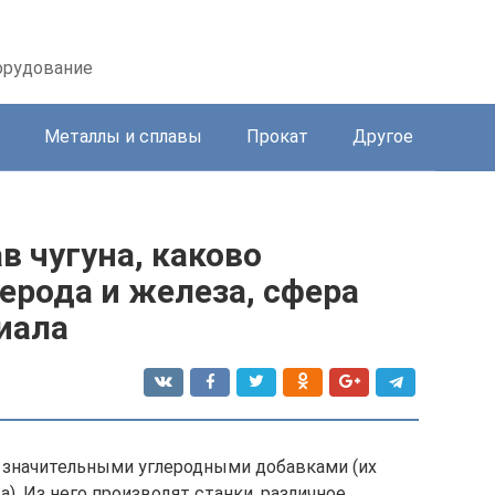
орудование
Металлы и сплавы
Прокат
Другое
ав чугуна, каково
ерода и железа, сфера
иала
о значительными углеродными добавками (их
). Из него производят станки, различное