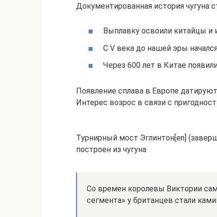
Документированная история чугуна ст
Выплавку освоили китайцы и и
С V века до нашей эры началс
Через 600 лет в Китае появил
Появление сплава в Европе датируют 
Интерес возрос в связи с пригодност
Турнирный мост Эглинтон[en] (заверш
построен из чугуна
Со времен королевы Виктории са
сегмента» у британцев стали ками