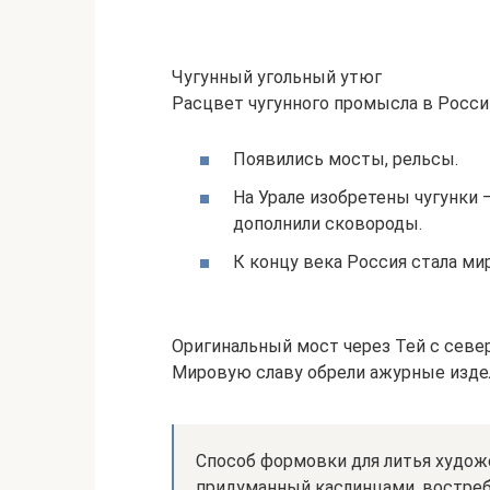
Чугунный угольный утюг
Расцвет чугунного промысла в России 
Появились мосты, рельсы.
На Урале изобретены чугунки 
дополнили сковороды.
К концу века Россия стала ми
Оригинальный мост через Тей с север
Мировую славу обрели ажурные издел
Способ формовки для литья худо
придуманный каслинцами, востреб