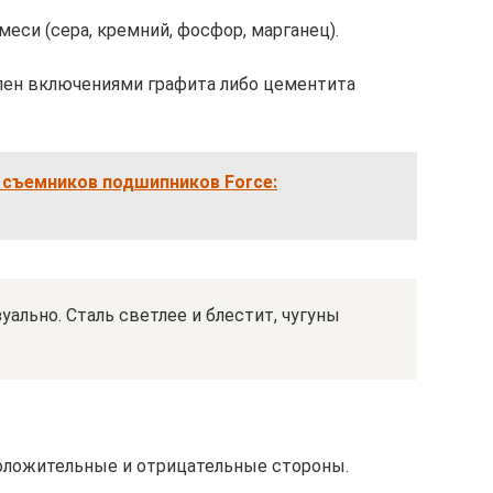
еси (сера, кремний, фосфор, марганец).
влен включениями графита либо цементита
 съемников подшипников Force:
уально. Сталь светлее и блестит, чугуны
 положительные и отрицательные стороны.