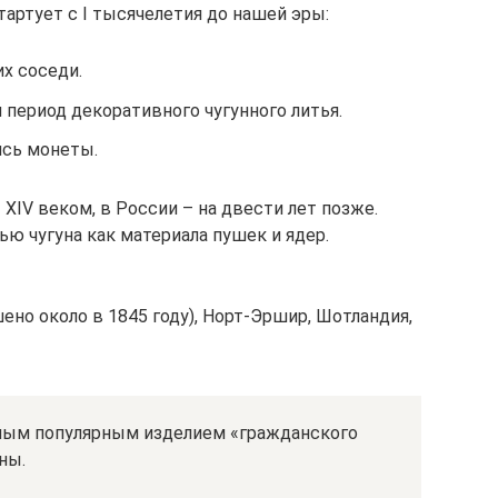
артует с I тысячелетия до нашей эры:
х соседи.
я период декоративного чугунного литья.
ись монеты.
XIV веком, в России – на двести лет позже.
ью чугуна как материала пушек и ядер.
ено около в 1845 году), Норт-Эршир, Шотландия,
мым популярным изделием «гражданского
ны.