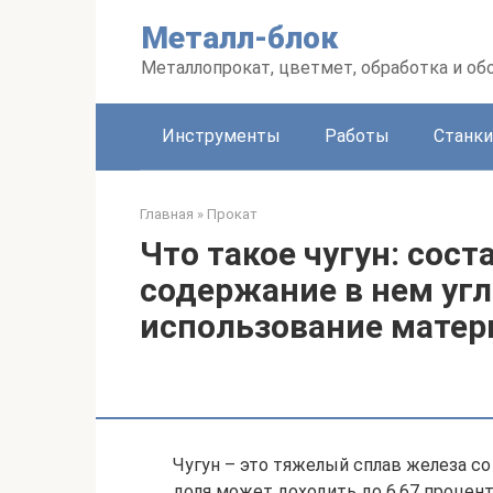
Перейти
Металл-блок
к
контенту
Металлопрокат, цветмет, обработка и об
Инструменты
Работы
Станки
Главная
»
Прокат
Что такое чугун: сост
содержание в нем угл
использование матер
Чугун – это тяжелый сплав железа с
доля может доходить до 6.67 процента